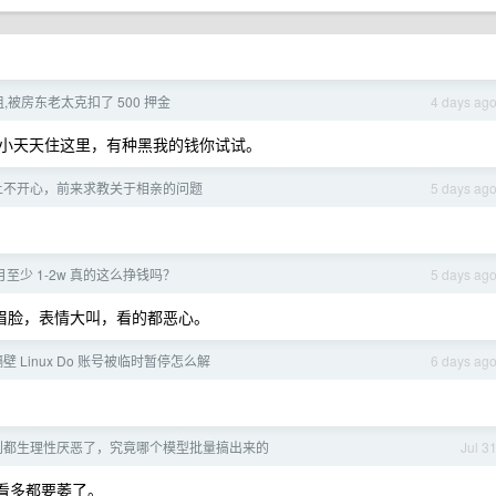
被房东老太克扣了 500 押金
4 days ag
小天天住这里，有种黑我的钱你试试。
上不开心，前来求教关于相亲的问题
5 days ag
每月至少 1-2w 真的这么挣钱吗？
5 days ag
皱眉脸，表情大叫，看的都恶心。
隔壁 Linux Do 账号被临时暂停怎么解
6 days ag
脸看到都生理性厌恶了，究竟哪个模型批量搞出来的
Jul 3
，看多都要萎了。