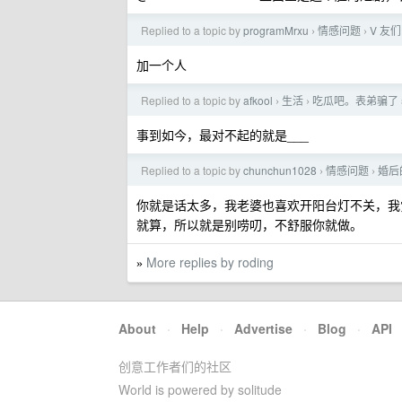
Replied to a topic by
programMrxu
情感问题
V 友
›
›
加一个人
Replied to a topic by
afkool
生活
吃瓜吧。表弟骗了 
›
›
事到如今，最对不起的就是___
Replied to a topic by
chunchun1028
情感问题
婚后
›
›
你就是话太多，我老婆也喜欢开阳台灯不关，我
就算，所以就是别唠叨，不舒服你就做。
More replies by roding
»
About
·
Help
·
Advertise
·
Blog
·
API
创意工作者们的社区
World is powered by solitude