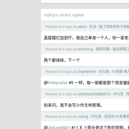
roding's recent replies
Replied to a topic by
starlz
生活
租了四年的房子退租,
›
›
直接摆烂加恐吓，我自己单身一个人，你一家老
Replied to a topic by
wuxinling
情感问题
最近感情
›
›
两个都排除，下一个
Replied to a topic by
SayHelloHi
问与答
AI 短剧 
›
›
@
fridaycatye
#5 一样，每一部都是那个哭丧
Replied to a topic by
e5b9dad02b882816
问与答
›
›
别来问，我不会写小作文哄管理。
Replied to a topic by
roding
问与答
现在的 AI 
›
›
@
JimLee0921
#11 X 上面全是这个脸的短剧