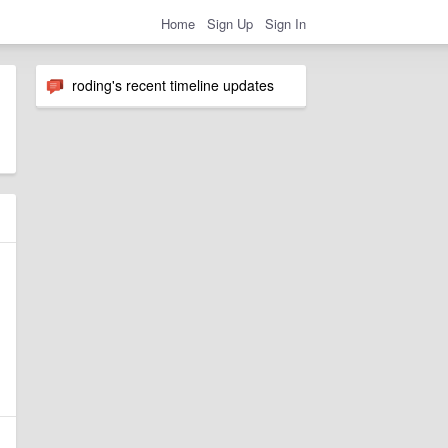
Home
Sign Up
Sign In
roding's recent timeline updates