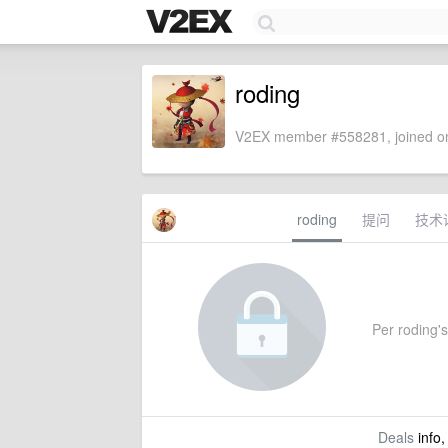
roding
V2EX member #558281, joined on
roding
提问
技术
Per roding's 
Deals
info,