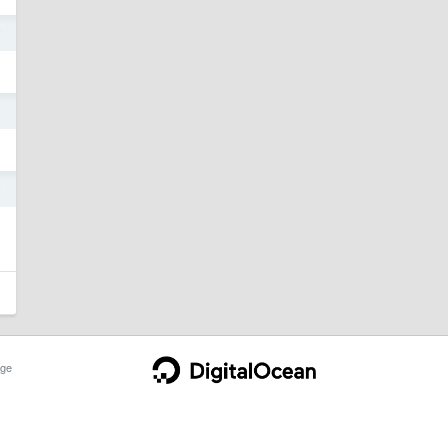
7
0
7
ge