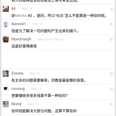
将人的精神追求和宗教划上等号未免流氓。
94
May 19
3
@
laikicka
#2 ，是的，所以“社达”怎么不能算是一种信仰呢。
Aaron01
May 19
4
钱是为了解决一切问题的产生出来的媒介。
Hyschtaxjh
May 19 via iPhone
5
這是好事嗎峰哥
Znemo
May 19
6
有太多的问题需要解答，宗教是最偷懒的答案。
cocong
May 19
7
想要赚很多很多钱算不算一种信仰？
Sezxy
May 19
8
信仰钱能解决大部分问题，这算不算信仰