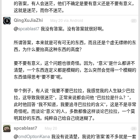
的答案，有人会迷茫，他们不确定是要有意义还是不要有意义，
这就是迷茫，而你不迷茫。
QingXuJiaZhi
May 20 via Android
27
@
spcablast7
我没有答案。没有答案就很好啊。
所谓答案，本来就是可有可无的东西，而且还是个虚无缥缈的东
西，为什么要抬高这种东西的高度？
要不要有意义，这个问题也很奇怪。因为，“意义”是什么都讲不
清楚，一个东西连定义都是模糊的，怎么突然会觉得一个模糊的
东西值得思考“要不要”呢。
举个例子，有人说 “我要不要巴拉拉，我感觉我的人生缺少巴拉
拉，这导致我很迷茫”，正常来说都会问他 “巴拉拉是什么？”，
此时他回答 “我不知道，我要追寻巴拉拉的含义”，这是不是非常
奇怪呢。而谈论“意义”的人，多数都像这样谈论巴拉拉，一个莫
明其妙的东西。纯粹自己给自己绕迷糊了。
spcablast7
May 20
28
@
cmdOptionKana
我没有说清楚，我说的'答案'差不多就是一套