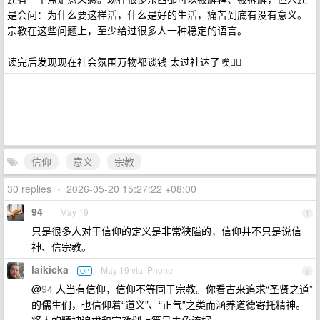
是会问：为什么要这样活，什么是好的生活，痛苦到底有没有意义。
宗教在这些问题上，至少给过很多人一种稳定的语言。
读完后发现现在社会氛围万物都谈钱 太过社达了唉😮‍💨
信仰
意义
宗教
30 replies
•
2026-05-20 15:27:22 +08:00
94
May 19
1
只是很多人对于信仰的定义是非常狭隘的，信仰并不只是说信
神、信宗教。
laikicka
May 19 via iPhone
OP
2
@
94
人当有信仰，信仰不等同于宗教。你看古来追求“圣贤之道”
的儒生们，也信仰着“道义”、“正气”之类而涵养道德寄托精神。