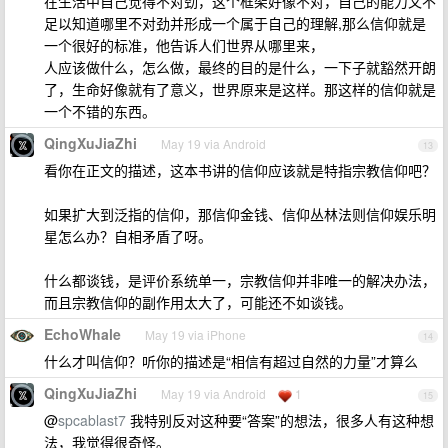
在生活中自己觉得不对劲，这个框架好像不对，自己的能力又不
足以知道哪里不对劲并形成一个属于自己的理解,那么信仰就是
一个很好的标准，他告诉人们世界从哪里来，
人应该做什么，怎么做，最终的目的是什么，一下子就豁然开朗
了，生命好像就有了意义，世界原来是这样。那这样的信仰就是
一个不错的东西。
QingXuJiaZhi
May 19 via Android
13
看你在正文的描述，这本书讲的信仰应该就是特指宗教信仰吧？
如果扩大到泛指的信仰，那信仰金钱、信仰丛林法则信仰娱乐明
星怎么办？自相矛盾了呀。
什么都谈钱，是评价系统单一，宗教信仰并非唯一的解决办法，
而且宗教信仰的副作用太大了，可能还不如谈钱。
EchoWhale
May 19 via iPhone
14
什么才叫信仰？听你的描述是“相信有超过自然的力量”才算么
QingXuJiaZhi
May 19 via Android
1
15
@
spcablast7
我特别反对这种要“答案”的想法，很多人有这种想
法，我觉得很奇怪。