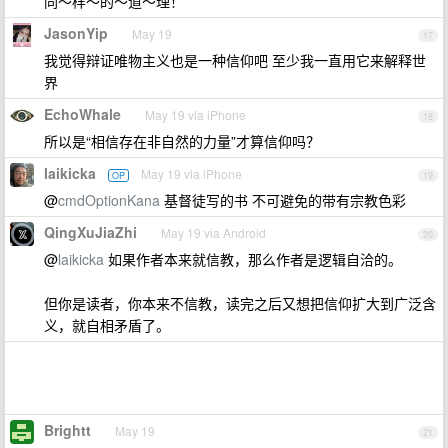
同～样～的～道～理！
JasonYip
May 19
17
我觉得辩证唯物主义也是一种信仰吧 至少我一直用它来解释世
界
EchoWhale
May 19 via iPhone
18
所以是“相信存在非自然的力量”才算信仰吗？
laikicka
May 19 via iPhone
OP
19
@
cmdOptionKana
基督徒写的书 不可避免的带有宗教色彩
QingXuJiaZhi
May 19 via Android
20
@
laikicka
如果作者本来就信教，那么作者是逻辑自洽的。
但你是读者，你本来不信教，读完之后又想把信仰扩大到广泛含
义，就自相矛盾了。
Brightt
May 19
21