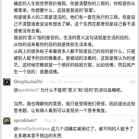
确定的人生观世界观价值观，你是清楚你的三观的，你知道你从
哪里来，你想要什么，这就是我说的'答案'。
但是很多人的三观是混沌的，他们有一套在执行的三观，但是自
己不清楚或者说没有想去了解，这个东西在那里但是自己看不清
或者没有去看。
我说的'意义'指的是目的，生活的意义这句话就是生活的目的，
从你的话来看你的目的就是体验生活本身。
从网上的很多帖子来看很多人都不知道自己的目的是什么，只是
被别人赋予的目的推着走，是被动的活着的，这就是我认为的迷
茫。这时候宗教就是一个很好的结局方案，比如信佛，然后就产
生一个目的：我要成佛。
QingXuJiaZhi
May 20 via Android
29
@
spcablast7
为什么不能把“意义”和“目的”扔进垃圾桶呢。
当然，我也理解你的意思，我只是觉得他们奇怪，因此提出这些
思考题，让有缘人看到可以发现另一个思考角度。
spcablast7
May 20
30
@
cmdOptionKana
这几个词确实被用烂了，被不同的人赋予了
太多跟本意不搭边的东西