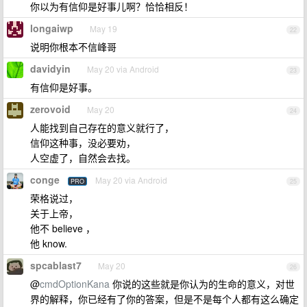
你以为有信仰是好事儿啊？恰恰相反！
longaiwp
May 19
22
说明你根本不信峰哥
davidyin
May 20 via Android
23
有信仰是好事。
zerovoid
May 20
24
人能找到自己存在的意义就行了，
信仰这种事，没必要劝，
人空虚了，自然会去找。
conge
May 20 via Android
PRO
25
荣格说过，
关于上帝，
他不 believe ，
他 know.
spcablast7
May 20
26
@
cmdOptionKana
你说的这些就是你认为的生命的意义，对世
界的解释，你已经有了你的答案，但是不是每个人都有这么确定