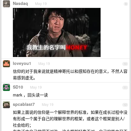
Nasdaq
May 19
9
loveyou1
May 19
10
信仰的对于我来说就是精神寄托以和感知存在的意义，不然人容
易感到虚无。
SD10
May 19
11
mark ，回头读一读
spcablast7
May 19
12
如果上面说的信仰是一个解释世界的标准，如果在成长过程中没
有形成一个属于自己的理解世界的框架，或者这个框架是别人/
社会给的；