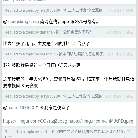
Replied to a topic by jerry933900
“打工人三件套”全面涨价
1 小时 38 分钟前
›
@
xiangxiangxiang
南网在线，app 跟公众号都有。
Replied to a topic by gnhaha
你们公积金变少了吗？
5 小时 39 分钟前
›
比去年多了几百。主要是广州的社平 3 倍涨了
Replied to a topic by barantt01
被中国移动狠狠的恶心到了。
6 小时 6 分钟前
›
我的经验就是提前一个月打电话要求办理
之前给我的一年优化 59 元套餐每月返 50 ，结束前一个月我就打电话
要求换回 8 元套餐
Replied to a topic by jerry933900
“打工人三件套”全面涨价
8 小时 42 分钟前
›
@
nuomi196500
#16 我家是便宜了
https://i.imgur.com/CG7n2jZ.jpeg
https://i.imgur.com/JnMJxPD.jpeg
Replied to a topic by starlz
租了四年的房子退租,被房东老太克扣了 500
1 天
›
前
押金