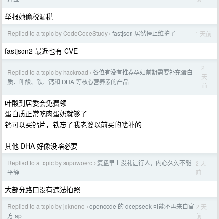
举报她偷税漏税
Replied to a topic by CodeCodeStudy
fastjson 居然停止维护了
1 天前
›
fastjson2 最近也有 CVE
2
Replied to a topic by hackroad
各位有没有推荐孕妇前期需要补充蛋白
›
天
质、叶酸、铁、钙和 DHA 等核心营养素的产品
前
叶酸到居委会免费领
蛋白质正常吃肉蛋奶就够了
钙可以买钙片，铁忘了我老婆以前买的啥补的
其他 DHA 好像没啥必要
Replied to a topic by supuwoerc
复盘早上没礼让行人，内心久久不能
2 天
›
前
平静
大部分路口没有违法拍照
Replied to a topic by jqknono
opencode 的 deepseek 可能不再来自官
2 天
›
前
方 api