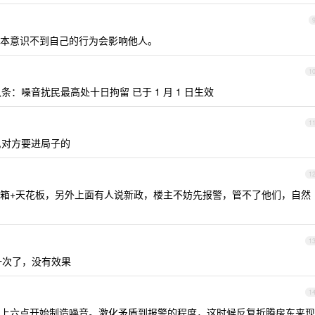
本意识不到自己的行为会影响他人。
1
八条：噪音扰民最高处十日拘留 已于 1 月 1 日生效
1
果,对方要进局子的
1
箱+天花板，另外上面有人说新政，楼主不妨先报警，管不了他们，自然
1
一次了，没有效果
1
上六点开始制造噪音。激化矛盾到报警的程度，这时候反复折腾房东来现