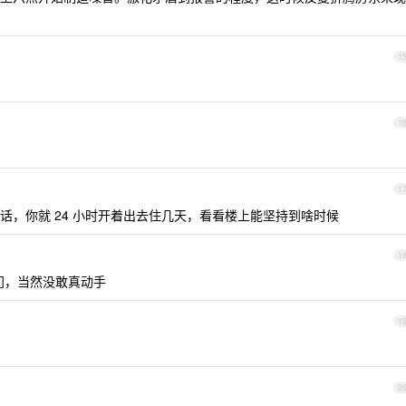
1
1
1
话，你就 24 小时开着出去住几天，看看楼上能坚持到啥时候
1
门，当然没敢真动手
1
2