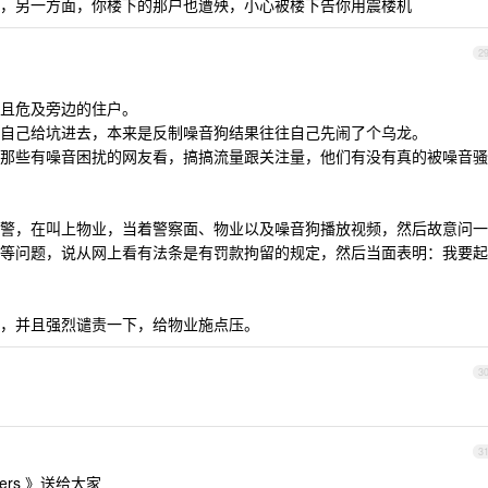
，另一方面，你楼下的那户也遭殃，小心被楼下告你用震楼机
2
且危及旁边的住户。
自己给坑进去，本来是反制噪音狗结果往往自己先闹了个乌龙。
那些有噪音困扰的网友看，搞搞流量跟关注量，他们有没有真的被噪音骚
警，在叫上物业，当着警察面、物业以及噪音狗播放视频，然后故意问一
等问题，说从网上看有法条是有罚款拘留的规定，然后当面表明：我要起
，并且强烈谴责一下，给物业施点压。
3
3
ers 》送给大家