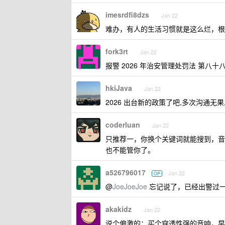
imesrdfi8dzs
Jan 22
难办，有人的生活习惯就是这么烂，根
fork3rt
Jan 22
报警 2026 年治安管理处罚法 第八十
hkiJava
Jan 22
2026 出台新的政策了吧,多次沟通无
coderluan
Jan 22
只推荐一，你换个关键词就能搜到，音
也不能管你了。
a526796017
Jan 22
OP
@
JoeJoeJoe
忘记说了，已经出警过
akakidz
Jan 22
说个偏激的：买个穿透性强的音响，早