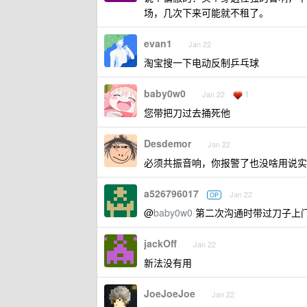
场，几次下来可能就不租了。
evan1
Jan 22
淘宝搜一下电动反制乒乓球
baby0w0
1
Jan 22
您带把刀过去捅死他
Desdemor
Jan 22
必须共振音响，你报警了也没啥用说实
a526796017
Jan 22
OP
@
baby0w0
第二次沟通时带过刀子上
jackOff
Jan 22
新法没有用
JoeJoeJoe
Jan 22