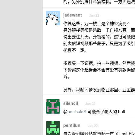
的，另外别搞什么震楼机，一方面违法
jadewant
Jan 22
你搞这些，万一楼上是个神经病呢？
另外镇楼等都是杀敌一千自损八百。而
说出去住几天，开镇楼的，这很可能把
别太信短视频那些段子，只是为了吸引
扰真不一定。
多搜集一下证据，拍一些视频，然后报
下警察这个起诉会不会有没有罚款拘留
诉。
另外，视频同步发到物业那里、业主群
silencil
Jan 22
@
penisulaS
可能叠了老人的 buff
pentilun
Jan 22
每次看到噪音帖就想起一首《 Lost Riv