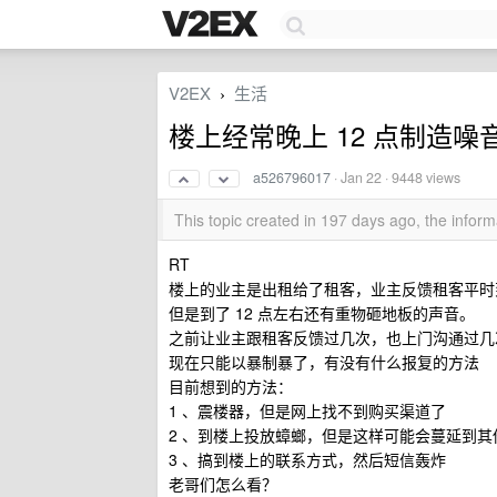
V2EX
生活
›
楼上经常晚上 12 点制造
a526796017
·
Jan 22
· 9448 views
This topic created in 197 days ago, the info
RT
楼上的业主是出租给了租客，业主反馈租客平时
但是到了 12 点左右还有重物砸地板的声音。
之前让业主跟租客反馈过几次，也上门沟通过几
现在只能以暴制暴了，有没有什么报复的方法
目前想到的方法：
1 、震楼器，但是网上找不到购买渠道了
2 、到楼上投放蟑螂，但是这样可能会蔓延到其
3 、搞到楼上的联系方式，然后短信轰炸
老哥们怎么看？