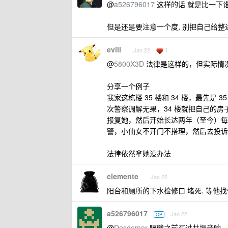
@
a526796017
这样的话 就是比一下
但是还是要注意一个度, 别把自己给整
evill
1
Jan 22
@
5800X3D
法律是这样的，但实际情
分享一个例子
我家这栋楼 35 楼和 34 楼，最先是
次警察调解无果，34 楼就把自己的房
报复她，然后开始长达两年（至今）每
警，小仙女不开门不搭理，然后去投诉
法律依然拿她没办法
clemente
Jan 22
阳台和厕所的下水检修口 堵死. 等他找
a526796017
Jan 22
OP
@
Desdemor
隔壁之前买过共振音响，