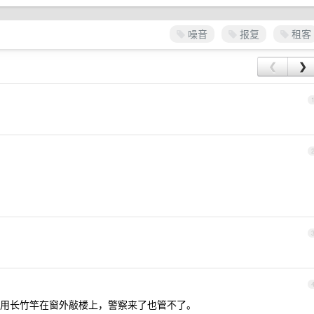
噪音
报复
租客
❮
❯
用长竹竿在窗外敲楼上，警察来了也管不了。