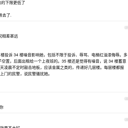
谁的下限更低了
进去了.
2
况相差甚远
 35 楼投诉 34 楼噪音影响她，包括不限于投诉、辱骂、电梯红油漆侮辱。多
子空置，后面出租给一个上夜班的。35 楼还是觉得有噪音，说 34 楼蓄意
天凌晨不定时敲击地板，应该金属之类的，传递好几层楼。每层楼都报
上门的民警，说民警骚扰她。
2
你
2
效果不太好