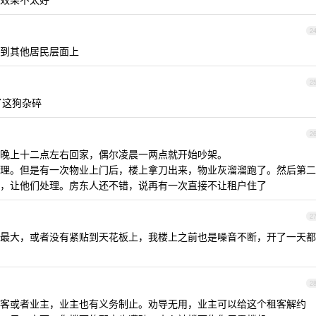
2
到其他居民层面上
2
了这狗杂碎
2
晚上十二点左右回家，偶尔凌晨一两点就开始吵架。
理。但是有一次物业上门后，楼上拿刀出来，物业灰溜溜跑了。然后第二
，让他们处理。房东人还不错，说再有一次直接不让租户住了
2
最大，或者没有紧贴到天花板上，我楼上之前也是噪音不断，开了一天都
2
客或者业主，业主也有义务制止。劝导无用，业主可以给这个租客解约