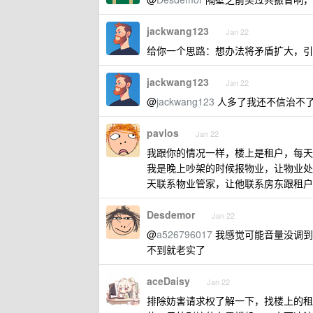
jackwang123
Jan 22
给你一个思路：想办法将矛盾扩大，引
jackwang123
Jan 22
@
jackwang123
人多了我还不信治不
pavlos
Jan 22
我跟你的情况一样，楼上是租户，每天
我是晚上吵架的时候报物业，让物业处
天联系物业管家，让他联系房东跟租户
Desdemor
Jan 22
@
a526796017
我感觉可能音量没调到
不到就老实了
aceDaisy
Jan 22
排除妨害请求权了解一下，找楼上的租