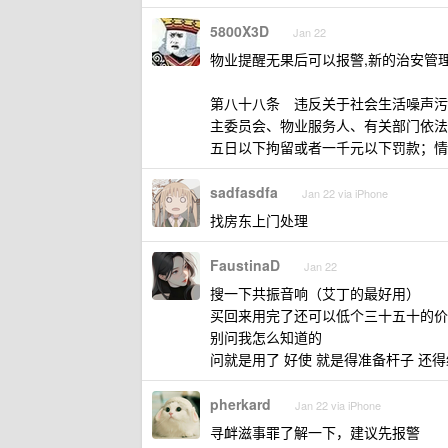
5800X3D
Jan 22
物业提醒无果后可以报警,新的治安管理
第八十八条 违反关于社会生活噪声污
主委员会、物业服务人、有关部门依法
五日以下拘留或者一千元以下罚款；情
sadfasdfa
Jan 22 via iPhone
找房东上门处理
FaustinaD
Jan 22
搜一下共振音响（艾丁的最好用）
买回来用完了还可以低个三十五十的价
别问我怎么知道的
问就是用了 好使 就是得准备杆子 还
pherkard
Jan 22 via iPhone
寻衅滋事罪了解一下，建议先报警