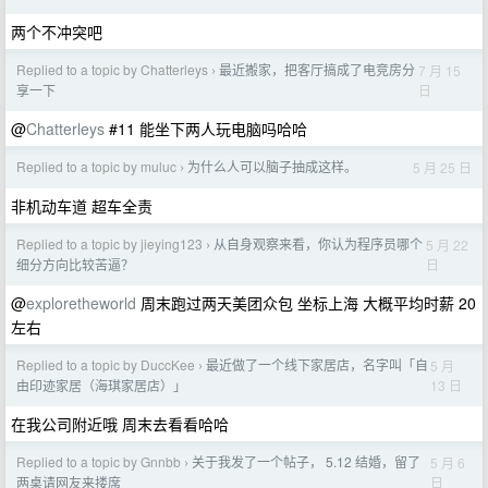
两个不冲突吧
Replied to a topic by Chatterleys
最近搬家，把客厅搞成了电竞房分
7 月 15
›
日
享一下
@
Chatterleys
#11 能坐下两人玩电脑吗哈哈
Replied to a topic by muluc
为什么人可以脑子抽成这样。
5 月 25 日
›
非机动车道 超车全责
Replied to a topic by jieying123
从自身观察来看，你认为程序员哪个
5 月 22
›
日
细分方向比较苦逼？
@
exploretheworld
周末跑过两天美团众包 坐标上海 大概平均时薪 20
左右
Replied to a topic by DuccKee
最近做了一个线下家居店，名字叫「自
5 月
›
13 日
由印迹家居（海琪家居店）」
在我公司附近哦 周末去看看哈哈
Replied to a topic by Gnnbb
关于我发了一个帖子， 5.12 结婚，留了
5 月 6
›
日
两桌请网友来搂席