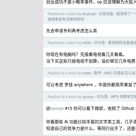
创业成功不是小概率事件，op 应该理解为大
Replied to a topic by
shubuqi
分享创造
我发明了一
›
›
接咸鱼卖有法律风险吗
先去申请专利再考虑怎么卖
Replied to a topic by
mk3s
问与答
看视频的设备选
›
›
你现在有电脑吗？先接着电视看几天看看。
当下买这些只接电视不划算，溢价够交几年电费
Replied to a topic by
maky
配件
MAC 的鼠标怎么选
›
›
可以考虑 罗技 anywhere ，毕竟你都用苹
Replied to a topic by
xyooyx
问与答
WPS 明明有
›
›
@
xyooyx
#15 你可以看下微软，收购了 Github 搞
你看那些 Ai 功能比较丰富的文字类工具，几乎清一
知道自己的竞争力是什么，等同行出手了，还能有