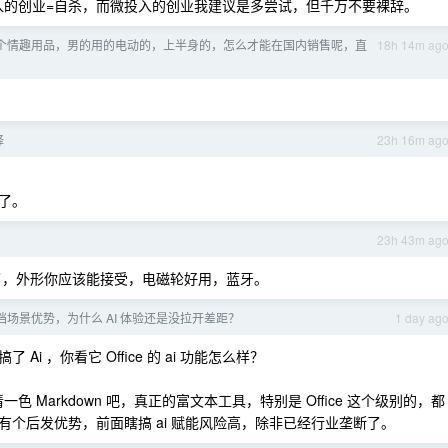
投入的创业=自杀，而微投入的创业我建议是多尝试，但千万不要裸辞。
个情趣用品，男的用的电动的，上半身的，怎么才能在国内销售呢，直
18h 14m ag
择
23h 16m ag
了。
23h 43m ag
果鼠了，外形你应该能接受，电磁轮好用，蓝牙。
文档场景优势，为什么 AI 体验还是没拉开差距？
1 day ag
了 Ai ，你看它 Office 的 ai 功能怎么样？
色 Markdown 吧，真正的富文本工具，特别是 Office 这个级别的，都
个后发优势，前面瞎搞 ai 赋能风险高，除非已经行业垄断了。