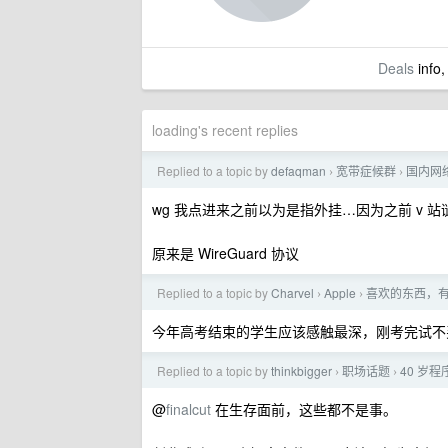
Deals
info,
loading's recent replies
Replied to a topic by
defaqman
宽带症候群
国内网
›
›
wg 我点进来之前以为是指外挂…因为之前 v 
原来是 WireGuard 协议
Replied to a topic by
Charvel
Apple
喜欢的东西，
›
›
今年高考结束的学生应该感触最深，刚考完试不
Replied to a topic by
thinkbigger
职场话题
40 岁
›
›
@
finalcut
在生存面前，这些都不是事。