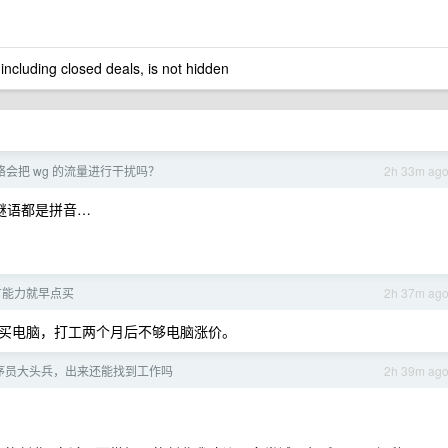
 including closed deals, is not hidden
络会把 wg 的流量进行干扰吗？
2h 33m ag
站谜语都是拼音…
有能力就早点买
2h 37m ag
买电脑，打工两个月后不够电脑涨价。
程序员大头兵，出来还能找到工作吗
2h 39m ag