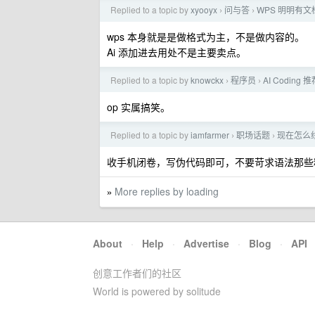
Replied to a topic by
xyooyx
问与答
WPS 明明有
›
›
wps 本身就是是做格式为主，不是做内容的。
Ai 添加进去用处不是主要卖点。
Replied to a topic by
knowckx
程序员
AI Codi
›
›
op 实属搞笑。
Replied to a topic by
iamfarmer
职场话题
现在怎么
›
›
收手机闭卷，写伪代码即可，不要苛求语法那些
More replies by loading
»
About
·
Help
·
Advertise
·
Blog
·
API
创意工作者们的社区
World is powered by solitude