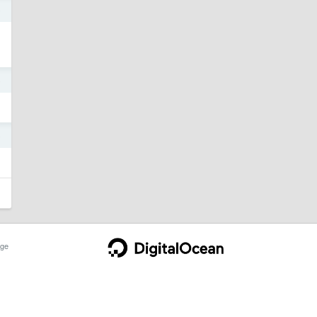
o
o
o
ge