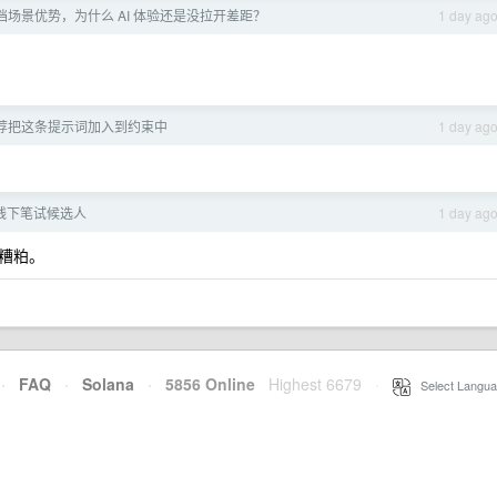
文档场景优势，为什么 AI 体验还是没拉开差距？
1 day ag
ng 推荐把这条提示词加入到约束中
1 day ag
线下笔试候选人
1 day ag
糟粕。
·
FAQ
·
Solana
·
5856 Online
Highest 6679
·
Select Langua