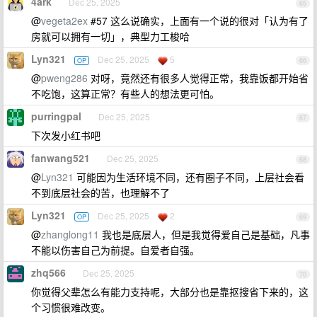
4ark
Dec 25, 2025
65
@
vegeta2ex
#57 这么说确实，上面有一个说的很对「认为有了
房就可以拥有一切」，典型力工梭哈
Lyn321
Dec 25, 2025
5
OP
66
@
pweng286
对呀，竟然还有很多人觉得正常，我靠饭都开始省
不吃饱，这算正常？有些人的想法更可怕。
purringpal
Dec 25, 2025
67
下次发小红书吧
fanwang521
Dec 25, 2025
68
@
Lyn321
可能因为生活环境不同，还有圈子不同，上层社会看
不到底层社会的苦，也理解不了
Lyn321
Dec 25, 2025
2
OP
69
@
zhanglong11
我也是底层人，但是我觉得爱自己是基础，凡事
不能以伤害自己为前提。自爱者自强。
zhq566
Dec 25, 2025
70
你觉得父辈怎么有能力支持呢，大部分也是靠抠搜省下来的，这
个习惯很难改变。