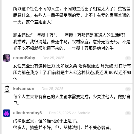
所以这个社会不同的人生，不同的生活圈子相差太大了；贫富差
距算什么，有些人一辈子感受到的爱，比不上有爱的家庭普通的
一天，这个差距更大！
题主还说:"一年攒十万"； 一年攒十万那还是普通人的生活吗？
我攒过，我很清楚，普通牛马，农村家庭，意外无穷无尽，不是
光不吃不喝就都能攒下来的，一年攒十万那是绝对的牛。
crocoBaby
Dec 25, 2025
97
女性完全没有这种压力,比如我女票,活得很潇洒,月光族,现在所有
压力都在我身上了,目前就是主人公这种状态,我还没 60W,还不如
他!
kelvansun
Dec 25, 2025
98
每个人生来都有自己的人生剧本需要完成，少关注他人，做好自
己。
alicebrenday6
Dec 25, 2025 via Android
99
的确很窒息，但的确也属于上进了。
很多人，抽签并不好，但，丛林法则，并不关心弱者。