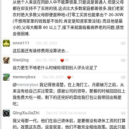
从他个人来说在同龄人中不能算很差,只能说是普通人.但是父母
都在却支持不了买房的钱.这点比大多数家庭都差很多,我们老家
农村绝大多数父母即便是种地+打零工买房也能拿出个 20-30W.
(不想用家里的钱我是不信的,肯定是知道家里没钱).而且他是最
小的,父母大概率 60 以上了,接下来就面临看病养老的问题,感觉
会很困难.
once111
Dec 25, 2025
27
这后面还有装修费用没算进去...
itianjing
Dec 25, 2025
86
28
自力更生不啃老什么时候轮得到别人评头论足了
memorybox
Dec 25, 2025
5
29
@
memorybox
我记得很清楚，在上海打工，月薪破万之前，从
来没有给自己买过荤菜；感谢公司的领导，聚餐的时候回回拉上
我免费大吃一顿，剩下的还完好的菜给我打包让我带回出租屋
吃；
QingXuJiaZhi
Dec 25, 2025 via Android
30
我父母那一代，他们在自己退休前，是要做没有退休工资的打算
的。政策这东西，说变就变，他们不敢完全相信政策。因此只能