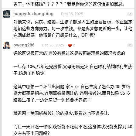
男丁，他不结婚？？？？？” 我觉得你说的这句话更加窒息。
happydezhangning
Dec 25, 2025
51
对他来说，买房、结婚、生孩子都是人生的重要目标，他正坚定
地朝这些方向努力。每一次攒钱，都是离梦想更近的一步，让他
充满成就感。他清楚自己想要什么，OP 呢？
pweng286
Dec 25, 2025
2
52
评论区说很正常的,有没有想过这是按照最理想的情况考虑的
一年存 10w,八年还完房贷,父母无病无灾,自己顺利结婚顺利生孩
子,婚后工作稳定
这其中哪怕一个环节出问题,家人 or 自己生病了怎么办,35 岁结
婚大概率是相亲,遇到离婚带俩娃的,遇到捞钱的,而且如果 35 岁
结婚生孩子,一边还房贷一边还要抚养孩子
最近网上美国斩杀线讨论的挺火,我看这也不遑多让.
而且一天只吃一顿饭,晚饭能不吃就不吃,这身体状况能支撑到 40
岁左右不出问题吗?