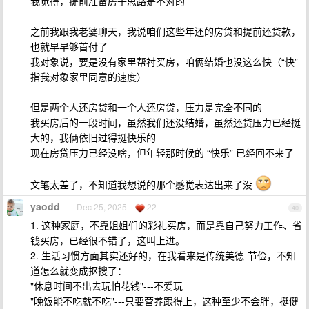
我觉得，提前准备房子思路是不对的
之前我跟我老婆聊天，我说咱们这些年还的房贷和提前还贷款，
也就早早够首付了
我对象说，要是没有家里帮衬买房，咱俩结婚也没这么快（“快”
指我对象家里同意的速度）
但是两个人还房贷和一个人还房贷，压力是完全不同的
我买房后的一段时间，虽然我们还没结婚，虽然还贷压力已经挺
大的，我俩依旧过得挺快乐的
现在房贷压力已经没啥，但年轻那时候的 “快乐” 已经回不来了
文笔太差了，不知道我想说的那个感觉表达出来了没
yaodd
Dec 25, 2025
22
40
1. 这种家庭，不靠姐姐们的彩礼买房，而是靠自己努力工作、省
钱买房，已经很不错了，这叫上进。
2. 生活习惯方面其实还好的，在我看来是传统美德-节俭，不知
道怎么就变成抠搜了：
"休息时间不出去玩怕花钱"---不爱玩
"晚饭能不吃就不吃"---只要营养跟得上，这种至少不会胖，挺健