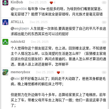
KinBob
Dec 25, 2025
4
93
@
bgm004
每年挣 10w 也挺多的呀，为啥到你们嘴里就窒息、
毫无容错了？能攒下钱来就全是容错呀，月光族才是毫无容错
ATKLLL
Dec 25, 2025
94
@
wegbjwjm
人生就是一次体验,要真是接受了自己的平凡不去追
求超出能力的东西其实也可以过的挺好
rubick42
Dec 25, 2025
95
个人觉得你这个朋友挺正常，也上进。回到楼主这里，不知道楼
主个人情况怎么样，以及渴望的生活是怎么样？（盲猜楼主家境
应该比你这位朋友好）再问点普遍的，普通人怎么样才算活的通
透，普通人该上进还是躺平，怎样躺平
memorybox
Dec 25, 2025
28
96
@
ixixi
好不好看怎么比了；妈妈走不大动路了，爸爸浑身都是毛
病，晚上睡觉都疼的躺在床上哼哼；
但是努力在外边做牛马十多年，总算给家里买上了电梯房，前年
买上了车，带着父母开车去上海玩了一圈；他们一直说这辈子值
了；