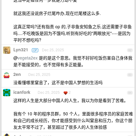
就这我还没说房子烂尾咋办,现在烂尾楼这么多.
这真正常吗?还有指责 op 的,子非鱼安知鱼之乐.这还需要子非鱼
吗....不吃晚饭是因为不饿吗,听到有好吃的"两眼放光"----是因为
平时不想吃吗?
Lyn321
Dec 25, 2025
OP
62
@
vegeta2ex
是的是这个意思。我觉不好好吃饭伤害自己身体我
是不能接受的，也不觉得有多正能量。
2en
Dec 25, 2025
63
没看懂哪里窒息了，这不是中国人梦想的生活吗
icanfork
Dec 25, 2025
2
64
这样的人生是大部分中国人的人生，我以为你是看到了苦难。
我有个 10 年的程序员群，50 个人，里面很多程序员的家庭苦难
和自己的成长经历，你才能感受到什么叫窒息和压力，你这个朋
友太平常不过了，甚至超过了很多人的人生体验感