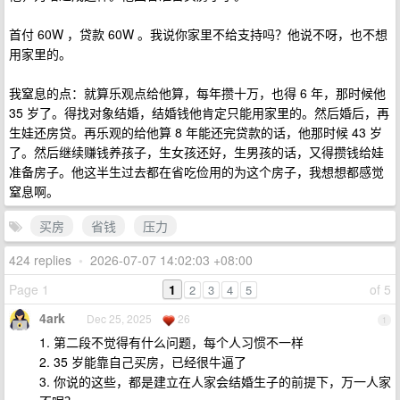
首付 60W ，贷款 60W 。我说你家里不给支持吗？他说不呀，也不想
用家里的。
我窒息的点：就算乐观点给他算，每年攒十万，也得 6 年，那时候他
35 岁了。得找对象结婚，结婚钱他肯定只能用家里的。然后婚后，再
生娃还房贷。再乐观的给他算 8 年能还完贷款的话，他那时候 43 岁
了。然后继续赚钱养孩子，生女孩还好，生男孩的话，又得攒钱给娃
准备房子。他这半生过去都在省吃俭用的为这个房子，我想想都感觉
窒息啊。
买房
省钱
压力
424 replies
•
2026-07-07 14:02:03 +08:00
Page 1
1
of 5
2
3
4
5
4ark
Dec 25, 2025
26
1
1. 第二段不觉得有什么问题，每个人习惯不一样
2. 35 岁能靠自己买房，已经很牛逼了
3. 你说的这些，都是建立在人家会结婚生子的前提下，万一人家