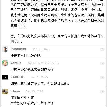
活没有劳动能力了，我母亲五十多岁高血压糖尿病办了内退一个
月几百块钱；更惨的是家里姥爷，爷爷，奶奶一个接一个生病，
我家就是两个父母两个病人照顾三个生病的老人咬牙活着，最后
老人都送走了，他们也变成动不了的老人了，现在这个担子又到
我肩上了；
房，车的压力其实真不算压力，家里有人长期生病你才体会什么
叫窒息。
forschers
Dec 25, 2025
13
还是要对自己好点吧
kera0a
Dec 25, 2025 via iPhone
14
但这已经是他比较好的选择了
VANHOR
Dec 25, 2025
15
如果是我我肯定不买房，但是能理解他。
tthem
Dec 25, 2025
16
道不同不相为谋。
至少没力工梭哈，已经不错了