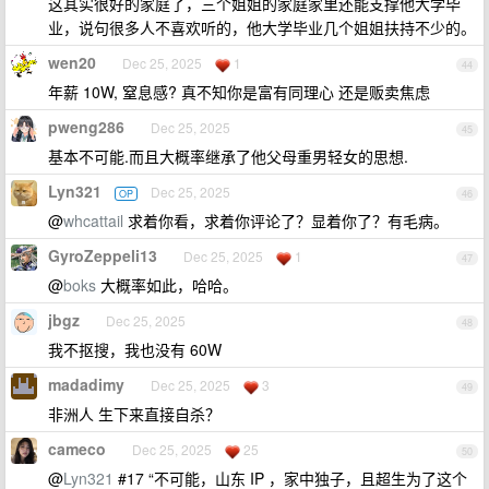
这其实很好的家庭了，三个姐姐的家庭家里还能支撑他大学毕
业，说句很多人不喜欢听的，他大学毕业几个姐姐扶持不少的。
wen20
Dec 25, 2025
1
44
年薪 10W, 窒息感? 真不知你是富有同理心 还是贩卖焦虑
pweng286
Dec 25, 2025
45
基本不可能.而且大概率继承了他父母重男轻女的思想.
Lyn321
Dec 25, 2025
OP
46
@
whcattail
求着你看，求着你评论了？显着你了？有毛病。
GyroZeppeli13
Dec 25, 2025
1
47
@
boks
大概率如此，哈哈。
jbgz
Dec 25, 2025
48
我不抠搜，我也没有 60W
madadimy
Dec 25, 2025
3
49
非洲人 生下来直接自杀？
cameco
Dec 25, 2025
25
50
@
Lyn321
#17 “不可能，山东 IP ，家中独子，且超生为了这个