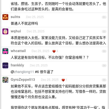
省钱、攒钱、生孩子，否则随时一个社会动荡就要吃苦头了，他
们是亲身吃过这种苦头的，是真的会害怕。
suitts
Dec 25, 2025
31
普通人不就这样吗
wqhui
Dec 25, 2025
32
本质是他收入太低，家里没能力支持，又给自己定了买房买车不
符合这个收入的目标。要么放弃这个目标，要么想办法提高收入
whcattail
Dec 25, 2025
4
33
人家这是有信仰有目标，不比你强？你窒息啥啊 ？？
frankkly
Dec 25, 2025
34
@
zhanglong11
#6 很牛逼了
GyroZeppeli13
Dec 25, 2025
1
35
如果他不买车，早点谈恋爱结婚找个起码能部分分担房贷集美那
也没啥窒息的，包括不想家里支持也行啊，写借条一样的，贷款
慢慢还每个月负担也没这么重。
我觉得你这个朋友思维有点那啥，感觉有种“毕其功于一役”，指