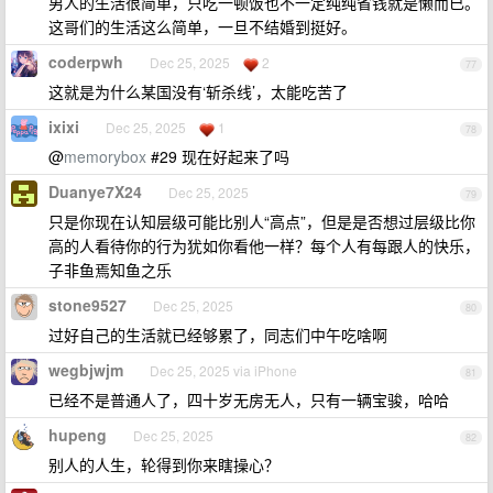
男人的生活很简单，只吃一顿饭也不一定纯纯省钱就是懒而已。
这哥们的生活这么简单，一旦不结婚到挺好。
coderpwh
Dec 25, 2025
2
77
这就是为什么某国没有‘斩杀线’，太能吃苦了
ixixi
Dec 25, 2025
1
78
@
memorybox
#29 现在好起来了吗
Duanye7X24
Dec 25, 2025
79
只是你现在认知层级可能比别人“高点”，但是是否想过层级比你
高的人看待你的行为犹如你看他一样？每个人有每跟人的快乐，
子非鱼焉知鱼之乐
stone9527
Dec 25, 2025
80
过好自己的生活就已经够累了，同志们中午吃啥啊
wegbjwjm
Dec 25, 2025 via iPhone
81
已经不是普通人了，四十岁无房无人，只有一辆宝骏，哈哈
hupeng
Dec 25, 2025
82
别人的人生，轮得到你来瞎操心？