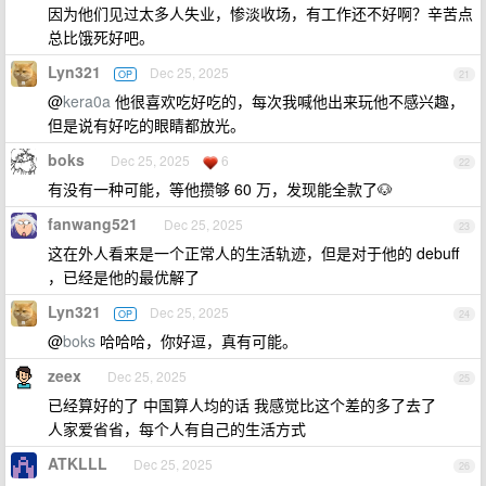
因为他们见过太多人失业，惨淡收场，有工作还不好啊？辛苦点
总比饿死好吧。
Lyn321
Dec 25, 2025
OP
21
@
kera0a
他很喜欢吃好吃的，每次我喊他出来玩他不感兴趣，
但是说有好吃的眼睛都放光。
boks
Dec 25, 2025
6
22
有没有一种可能，等他攒够 60 万，发现能全款了🐶
fanwang521
Dec 25, 2025
23
这在外人看来是一个正常人的生活轨迹，但是对于他的 debuff
，已经是他的最优解了
Lyn321
Dec 25, 2025
OP
24
@
boks
哈哈哈，你好逗，真有可能。
zeex
Dec 25, 2025
25
已经算好的了 中国算人均的话 我感觉比这个差的多了去了
人家爱省省，每个人有自己的生活方式
ATKLLL
Dec 25, 2025
26