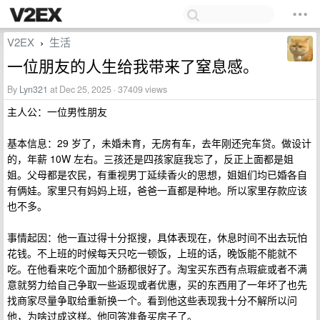
V2EX
生活
›
一位朋友的人生给我带来了窒息感。
By
Lyn321
at Dec 25, 2025 · 37409 views
主人公：一位男性朋友
基本信息：29 岁了，未婚未育，无房有车，去年刚还完车贷。做设计
的，年薪 10W 左右。三孩还是四孩家庭我忘了，反正上面都是姐
姐。父母都是农民，有重视男丁延续香火的思想，姐姐们均已婚各自
有俩娃。家里只有妈妈上班，爸爸一直都是种地。所以家里存款应该
也不多。
事情起因：他一直过得十分抠搜，具体表现在，休息时间不出去玩怕
花钱。不上班的时候每天只吃一顿饭，上班的话，晚饭能不能就不
吃。在他看来吃个面加个肠都很好了。淘宝买东西有点瑕疵或者不满
意就努力给自己争取一些返现或者优惠，买的东西用了一年坏了也先
找商家尽量争取给重新换一个。看到他这些表现我十分不解所以问
他，为啥过成这样。他回答准备买房子了。