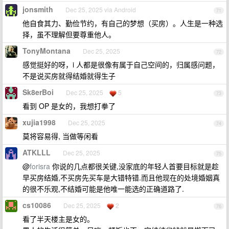
jonsmith
Dec 25, 2025 via Android
71
他自食其力、勤俭节约，有自己的梦想（买房）。人生是一种选
择，虽不理解但要尊重他人。
TonyMontana
Dec 25, 2025
72
感觉挺好的呀，i 人都是很像有属于自己空间的，归属感问题，
不是说买房就得结婚就得生子
Sk8erBoi
Dec 25, 2025
5
73
看到 OP 是女的，我想打拳了
xujia1998
Dec 25, 2025
74
莫将容易得, 当做等闲看
ATKLLL
Dec 25, 2025
75
@
forisra
你说的几点都很关键,没家底的年轻人首要目标就是趁
早买房结婚,不买房先买车是大错特错.而且他现在的处境婚姻真
的很不乐观,不结婚可能是他唯一能选的正确道路了.
cs10086
Dec 25, 2025
2
76
看了半天楼主是女的。