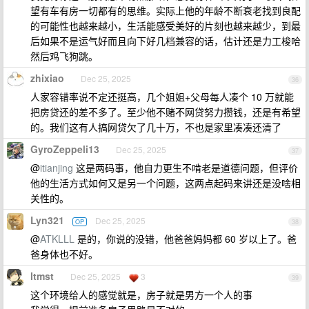
望有车有房一切都有的思维。实际上他的年龄不断衰老找到良配
的可能性也越来越小，生活能感受美好的片刻也越来越少，到最
后如果不是运气好而且向下好几档兼容的话，估计还是力工梭哈
然后鸡飞狗跳。
zhixiao
Dec 25, 2025
36
人家容错率说不定还挺高，几个姐姐+父母每人凑个 10 万就能
把房贷还的差不多了。至少他不赌不网贷努力攒钱，还是有希望
的。我们这有人搞网贷欠了几十万，不也是家里凑凑还清了
GyroZeppeli13
Dec 25, 2025
37
@
itianjing
这是两码事，他自力更生不啃老是道德问题，但评价
他的生活方式如何又是另一个问题，这两点起码来讲还是没啥相
关性的。
Lyn321
Dec 25, 2025
OP
38
@
ATKLLL
是的，你说的没错，他爸爸妈妈都 60 岁以上了。爸
爸身体也不好。
ltmst
Dec 25, 2025
3
39
这个环境给人的感觉就是，房子就是男方一个人的事