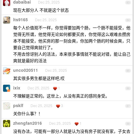
dabaibai
Dec 25, 2025
83
现在大部分人 不就是这个状态
lts9165
Dec 25, 2025
84
每个人价值观不一样，你觉得要加两个肠，一个肠不能接受，他
觉得无所谓，他觉得无论如何都要买房，你觉得这么艰难去攒房
本不能接受，他买房的那一刻会爽，你加两个肠的时候会爽，只
要自己觉得爽就行了。
不用去惊讶别人的活法，本来很多事情就不能说对错，能让自己
爽就是最好的活法
unco020511
Dec 25, 2025
85
其实很多男生都是这样吧,哎
ixix
Dec 25, 2025
1
86
不理解是正常的。这世上，从没有真正的感同身受。
psklf
Dec 25, 2025
3
87
关你什么事？！
zhengfan2016
Dec 25, 2025
1
88
没有办法，可能有一部分人就是认为没有房子就没有家，子女去