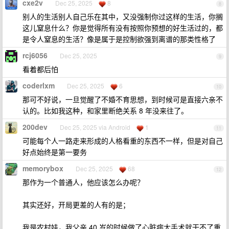
cxe2v
Dec 25, 2025
8
8
别人的生活别人自己乐在其中，又没强制你过这样的生活，你搁
这儿窒息什么？你是觉得所有没有按照你预想的好生活过的，都
是令人窒息的生活？像是属于是控制欲强到离谱的那类性格了
rcj6056
Dec 25, 2025
9
看着都后怕
coderlxm
Dec 25, 2025
6
10
那可不好说，一旦觉醒了不婚不育思想，到时候可是直接六亲不
认的。比如我这种，和家里断绝关系 8 年没来往了。
200dev
Dec 25, 2025 via Android
1
11
可能每个人一路走来形成的人格看重的东西不一样，但是对自己
好点始终是第一要务
memorybox
Dec 25, 2025
68
12
那作为一个普通人，他应该怎么办呢？
其实还好，开局更差的人有的是；
我是农村娃，我父亲 40 岁的时候做了心脏病大手术就干不了重