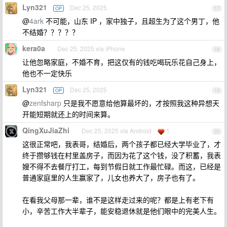
Lyn321
Dec 25, 2025
OP
17
@
4ark
不可能，山东 IP ，家中独子，且超生为了这个男丁，他
不结婚？？？？？
kera0a
Dec 25, 2025 via iPhone
18
让他忽略家庭，不婚不育，把这仅有的钱吃喝玩乐花自己身上，
他也不一定快乐
Lyn321
Dec 25, 2025
OP
19
@
zenfsharp
只是我不愿意给他算最坏的，才按照我这种异想天
开能短期就还上的时间来算。
QingXuJiaZhi
Dec 25, 2025 via Android
1
20
这很正常吧，我表哥，结婚后，两个孩子都已经大学毕业了，才
终于攒够钱在村里盖房子，而因为花了这个钱，没了积蓄，我表
嫂不得不去餐厅打工，每到节假日就工作最忙碌。而这，已经是
普通家庭里的人生赢家了，儿女也养大了，房子也有了。
在看我父母那一辈，谁不是这样走过来的呢？都是上有老下有
小，辛苦工作大半辈子，能安稳退休就是他们眼中的完美人生。