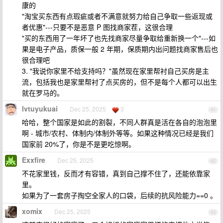
康的
"淘宝买东西有点瑕疵或者不满意就努力给自己争取一些返现或
者优惠"---只要不是恶意 P 图找商家茬，这很合理
"买的东西用了一年坏了也先找商家尽量争取给重新换一个"---如
果是电子产品，质保一般 2 年期，保质期内出问题找商家售后也
很合理吧
3. "我说你家里不给支持吗？"虽然现在家里帮衬自己买房是主
流，包括我也是家里帮衬了点买房的，但不是每个人都可以出生
就在罗马的。
lvtuyukuai
Dec 25, 2025
3
41
哈哈，整个国家是如此的割裂，不同人群真是活在各自的泡泡里
啊 - 城市/农村、体制内/体制外等等。如果这种情况已经是我们
国家前 20%了，你是不是更吃惊啊。
Exxfire
Dec 25, 2025
42
不花家里钱，反而才有容错，真到自己撑不住了，还能依靠家
里。
如果为了一套房子掏空全家人的口袋，后续的抗风险能力==0 。
xomix
Dec 25, 2025
43