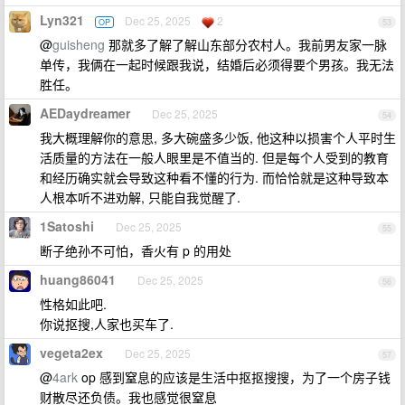
Lyn321
Dec 25, 2025
2
OP
53
@
guisheng
那就多了解了解山东部分农村人。我前男友家一脉
单传，我俩在一起时候跟我说，结婚后必须得要个男孩。我无法
胜任。
AEDaydreamer
Dec 25, 2025
54
我大概理解你的意思, 多大碗盛多少饭, 他这种以损害个人平时生
活质量的方法在一般人眼里是不值当的. 但是每个人受到的教育
和经历确实就会导致这种看不懂的行为. 而恰恰就是这种导致本
人根本听不进劝解, 只能自我觉醒了.
1Satoshi
Dec 25, 2025
55
断子绝孙不可怕，香火有 p 的用处
huang86041
Dec 25, 2025
56
性格如此吧.
你说抠搜,人家也买车了.
vegeta2ex
Dec 25, 2025
57
@
4ark
op 感到窒息的应该是生活中抠抠搜搜，为了一个房子钱
财散尽还负债。我也感觉很窒息