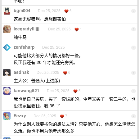
不呢？
bgm004
Dec 25, 2025
6
2
这毫无容错啊。想想都害怕
leegradyllljjjj
Dec 25, 2025
1
3
纯牛马
zenfsharp
Dec 25, 2025
4
可能他比大部分人的情况都好一些。
反正我还有 20 年才能还完房贷。
asdhak
Dec 25, 2025
6
5
主人公：普通人(上进版)
fanwang521
Dec 25, 2025
5
6
我也是自己买房，买了一套烂尾的，今年又买了一套二手的，也
没找家里要钱，我 35 了
Sezxy
Dec 25, 2025
7
7
为什么别人就要按你的想法去活？只要他开心，他想怎么活就怎
么活。你也不用为他考虑那么多