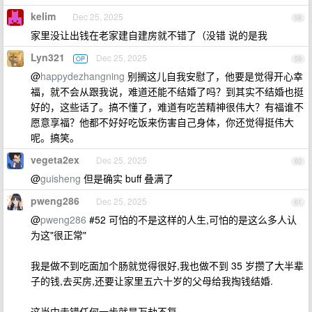
kelim
Dec 25, 2025
58
家里没让出钱在老家建自建房就不错了（没错 说的是我
Lyn321
Dec 25, 2025
OP
59
@
happydezhangning
别搁这儿自我安慰了，他要是觉得开心幸
福，就不会从跟我说，难道还能不结婚了吗？到其实不结婚也挺
好的，这些话了。搞不懂了，难道有吃苦精神很伟大？有福谁不
愿意享福？他都不好好吃饭来伤害自己身体，你还觉得挺伟大
呢。搞笑。
vegeta2ex
Dec 25, 2025
60
@
guisheng
但是确实 buff 叠满了
pweng286
Dec 25, 2025
61
@
pweng286
#52 可怕的不是这样的人生,可怕的是这么多人认
为这"很正常"
我是做不到吃面加个肠就觉得很好,我也做不到 35 岁攒了大半辈
子的钱,去买房,还要让家里五六十岁的父母给我掏钱结婚.
这当中走错任何一步就是万劫不复