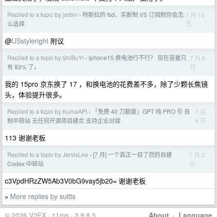
Replied to a topic by jarbin
特斯拉的 fsd，买断制 VS 订阅制你会怎
7 月 14
›
日
么选择
@
USstyleright
附议
Replied to a topic by ShiBuYi
iphone15 换电池行不行？ 现在容量只
7 月 6
›
日
有 83% 了。
我的 15pro 京东换了 17 ，和换电池的花费差不多，除了少颗长焦镜
头，体验提升很多。
Replied to a topic by KumaAPI
「免费 40 刀额度」GPT 纯 PRO 号 自
7 月
›
6 日
制中转站 无任何开源项目缝合 支持企业对接
113 谢谢老板
Replied to a topic by JarvisLee
[7 月] 一个真正一目了然的自建
7 月 2
›
日
Codex 中转站
c3VpdHRzZW5Ab3V0bG9vay5jb20= 谢谢老板
More replies by suitts
»
© 2026 V2EX · 11ms · 3.9.8.5
About
·
Language