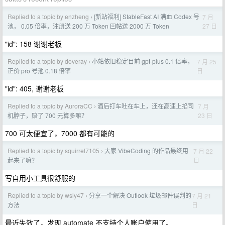
Replied to a topic by enzheng
[新站福利] StableFast AI 满血 Codex 号
7 月
›
27 日
池， 0.05 倍率，注册送 200 万 Token 回帖送 2000 万 Token
"id": 158 谢谢老板
Replied to a topic by doveray
小站依旧稳定目前 gpt-plus 0.1 倍率，
7 月 25
›
日
正价 pro 号池 0.18 倍率
"id": 405, 谢谢老板
Replied to a topic by AuroraCC
酒后打车吐在车上，还在高速上掐司
7 月
›
23 日
机脖子，赔了 700 元算多嘛？
700 可太便宜了，7000 都有可能的
Replied to a topic by squirrel7105
大家 VibeCoding 的作品最终用
7 月 22
›
日
起来了嘛？
写自用小工具很舒服的
Replied to a topic by wsly47
分享一个解决 Outlook 垃圾邮件误判的
7 月 21
›
日
方法
最近失效了，发现 automate 不支持个人账户使用了。