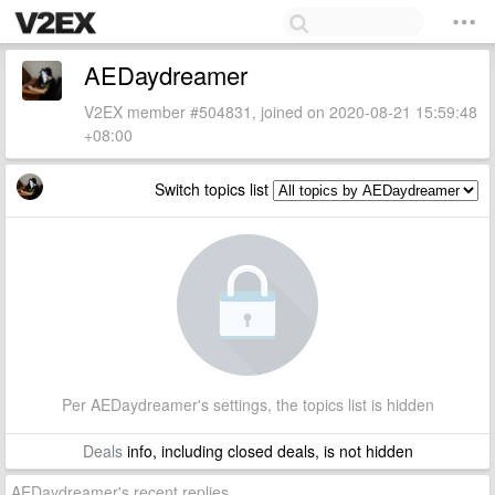
AEDaydreamer
V2EX member #504831, joined on 2020-08-21 15:59:48
+08:00
Switch topics list
Per AEDaydreamer's settings, the topics list is hidden
Deals
info, including closed deals, is not hidden
AEDaydreamer's recent replies