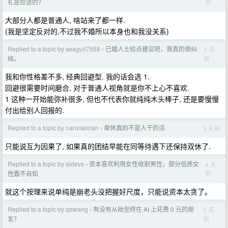
前
礼是应该的？
大部分人都是普通人, 啥站来了都一样.
(我是坚定反对的,不过我不婚所以本身也和我没关系)
Replied to a topic by seagull7558
已婚人士给点建议吧，我真的很纠
3 天
›
前
结。
我和你性格差不多, 经典回避型. 我的话会选 1.
回避很需要时间磨合, 对于普通人视角就是你不上心不喜欢.
1 这种一开始能弥补很多, 但也不代表你就纯纯木头棒子, 还是要慢慢
付出给别人回报的.
Replied to a topic by nanxiaonan
单休真的不是人干的活
3 天前
›
只能说互为因果了, 如果真的团结早能在同等待遇下还保持双休了.
Replied to a topic by aidevs
资本喜欢利用女性收割男性，部分低质女
4 天
›
前
性蠢不自知
就这个按理来说单纯是崩老头没把握好尺度，只能说资本太贪了。
Replied to a topic by qdwang
有没有从始至终在 AI 上花费 0 元的朋
5 天
›
前
友？