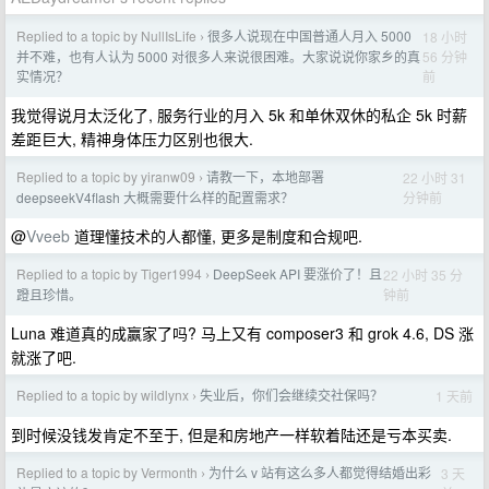
Replied to a topic by NullIsLife
很多人说现在中国普通人月入 5000
18 小时
›
56 分钟
并不难，也有人认为 5000 对很多人来说很困难。大家说说你家乡的真
前
实情况？
我觉得说月太泛化了, 服务行业的月入 5k 和单休双休的私企 5k 时薪
差距巨大, 精神身体压力区别也很大.
Replied to a topic by yiranw09
请教一下，本地部署
22 小时 31
›
分钟前
deepseekV4flash 大概需要什么样的配置需求？
@
Vveeb
道理懂技术的人都懂, 更多是制度和合规吧.
Replied to a topic by Tiger1994
DeepSeek API 要涨价了！且
22 小时 35 分
›
钟前
蹬且珍惜。
Luna 难道真的成赢家了吗? 马上又有 composer3 和 grok 4.6, DS 涨
就涨了吧.
Replied to a topic by wildlynx
失业后，你们会继续交社保吗？
1 天前
›
到时候没钱发肯定不至于, 但是和房地产一样软着陆还是亏本买卖.
Replied to a topic by Vermonth
为什么 v 站有这么多人都觉得结婚出彩
3 天
›