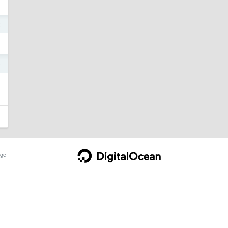
2
0
ge