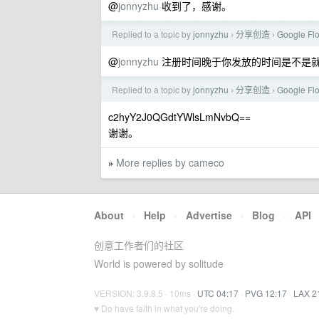
@
jonnyzhu
收到了，感谢。
Replied to a topic by
jonnyzhu
分享创造
Google
›
›
@
jonnyzhu
注册时间晚于你发放的时间是不是
Replied to a topic by
jonnyzhu
分享创造
Google
›
›
c2hyY2J0QGdtYWlsLmNvbQ==
谢谢。
More replies by cameco
»
About
·
Help
·
Advertise
·
Blog
·
API
创意工作者们的社区
World is powered by solitude
VERSION: 3.9.8.5 · 10ms ·
UTC 04:17
·
PVG 12:17
·
LAX 2
♥ Do have faith in what you're doing.