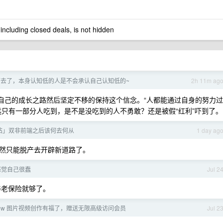
 including closed deals, is not hidden
下去了，本身认知低的人是不会承认自己认知低的~
2h 11m ag
了自己的成长之路然后坚定不移的保持这个信念。“人都能通过自身的努力过
永远只有一部分人吃到，是不是没吃到的人不勇敢？还是被假“红利”吓到了。
帖」双非前端之后该何去何从
1 day ag
然只能脱产去开辟新道路了。
感觉自己很蠢
Jul 2
养老保险就够了。
 Flow 图片视频创作有福了，赠送无限高级访问会员
Jul 2