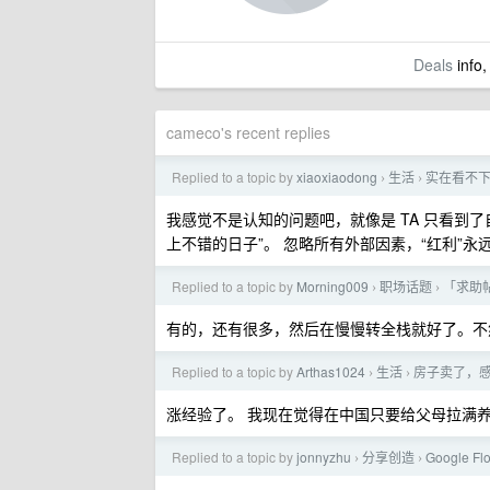
Deals
info,
cameco's recent replies
Replied to a topic by
xiaoxiaodong
生活
实在看不
›
›
我感觉不是认知的问题吧，就像是 TA 只看到
上不错的日子”。 忽略所有外部因素，“红利”
Replied to a topic by
Morning009
职场话题
「求助
›
›
有的，还有很多，然后在慢慢转全栈就好了。不
Replied to a topic by
Arthas1024
生活
房子卖了，
›
›
涨经验了。 我现在觉得在中国只要给父母拉满
Replied to a topic by
jonnyzhu
分享创造
Google
›
›