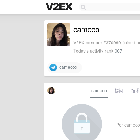
cameco
V2EX member #370999, joined on
Today's activity rank
967
camecox
cameco
提问
技术
Per cameco's