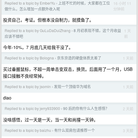
Replied to a topic by EmberYu
上班不忙的时候，大家都在工位
16 小时 11
›
分钟前
做什么，怎么增加一点额外收入呢
投资自己，考证。但根本没自制力，就摸鱼了。
Replied to a topic by GuLuDaDuiZhang
8 月初表现不错，这个月收益
1 天
›
前
应该不错吧
今年-10%，7 月底几天给我干没了。
Replied to a topic by Bologna
京东京造的硬盘体质太差了
1 天前
›
买过垂握鼠标，不超一周单击变双击，换货。后面用了一个月，USB
接口接触不良经常掉。
Replied to a topic by jsomin
发现一个顶级华为域名
1 天前
›
diao
Replied to a topic by jerry933900
90 后的你有什么人生感悟？
2 天前
›
没啥感悟，过一天是一天，当一天和尚撞一天钟。
Replied to a topic by baizhu
有什么双肩包请推荐一个
3 天前
›