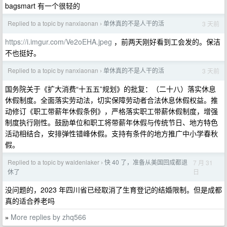
bagsmart 有一个很轻的
Replied to a topic by nanxiaonan
单休真的不是人干的活
3 天前
›
https://i.imgur.com/Ve2oEHA.jpeg
，前两天刚好看到工会发的。保洁
不也挺好。
Replied to a topic by nanxiaonan
单休真的不是人干的活
3 天前
›
国务院关于《扩大消费“十五五”规划》的批复：（二十八）落实休息
休假制度。全面落实劳动法，切实保障劳动者合法休息休假权益。推
动修订《职工带薪年休假条例》，严格落实职工带薪休假制度，增强
制度执行刚性。鼓励单位和职工将带薪年休假与传统节日、地方特色
活动相结合，安排弹性错峰休假。支持有条件的地方推广中小学春秋
假。
Replied to a topic by waldenlaker
快 40 了，准备从美国回成都退
7 月 31
›
日
休了
没问题的，2023 年四川省已经取消了生育登记的结婚限制。但是成都
真的适合养老吗
More replies by zhq566
»