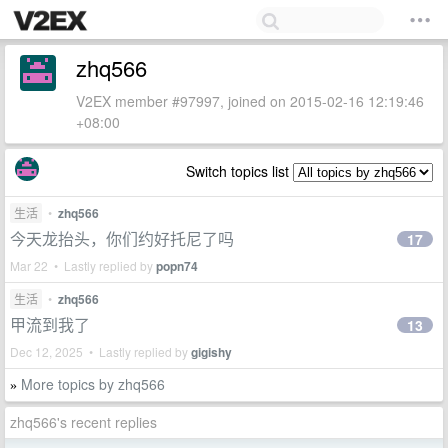
zhq566
V2EX member #97997, joined on 2015-02-16 12:19:46
+08:00
Switch topics list
生活
•
zhq566
今天龙抬头，你们约好托尼了吗
17
Mar 22 • Lastly replied by
popn74
生活
•
zhq566
甲流到我了
13
Dec 12, 2025 • Lastly replied by
gigishy
More topics by zhq566
»
zhq566's recent replies