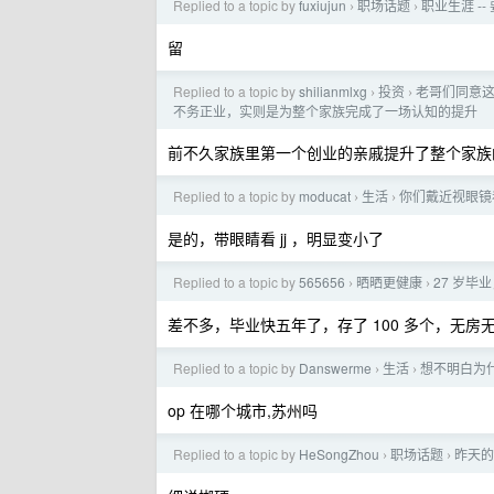
Replied to a topic by
fuxiujun
职场话题
职业生涯 --
›
›
留
Replied to a topic by
shilianmlxg
投资
老哥们同意
›
›
不务正业，实则是为整个家族完成了一场认知的提升
前不久家族里第一个创业的亲戚提升了整个家族
Replied to a topic by
moducat
生活
你们戴近视眼镜
›
›
是的，带眼睛看 jj ，明显变小了
Replied to a topic by
565656
晒晒更健康
27 岁毕
›
›
差不多，毕业快五年了，存了 100 多个，无
Replied to a topic by
Danswerme
生活
想不明白为
›
›
op 在哪个城市,苏州吗
Replied to a topic by
HeSongZhou
职场话题
昨天的
›
›