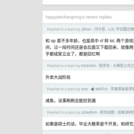
happydezhangning's recent replies
Replied to a topic by
JShen
问与答
LOL 怀旧服
›
›
和 op 差不多年龄，也是高中 cf 转 lol
间，过一段时间还是会后面又下载回来，就像两
乎都成家立业了，都是回忆啊
Replied to a topic by
hihihihihi
程序员
大模型公司
›
›
外卖大战阶段
Replied to a topic by
omz
 WATCH
苹果原装表带
›
›
咸鱼，没事刷刷总能捡到漏
Replied to a topic by
zzfredhhh
职场话题
如果读研
›
›
如果是硕士的话，毕业大概率是干开发，和研究