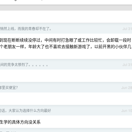
近期悄然上线，而我的青春却不在了。
Jul 3
, 两个游戏到现在断断续续没停过，中间有时打急眼了或工作比较忙，会卸载一段时
个老朋友一样，年龄大了也不喜欢去接触新游戏了，以前开黑的小伙伴几
之间的竞争太惨烈了。。。。。。
Jul 3
哪里买便宜？
Jun 2
的话，大家认为选择什么方向最好
Jun 1
生学的具体方向没关系