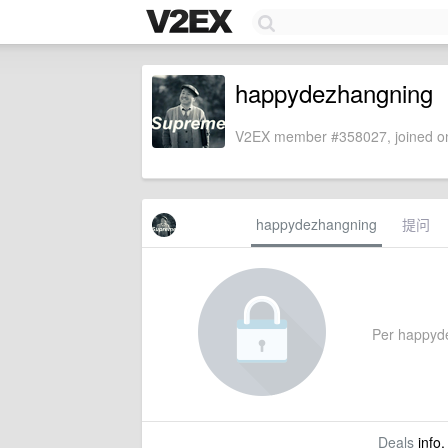
happydezhangning
V2EX member #358027, joined on
happydezhangning
提问
Per happydez
Deals
info,