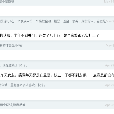
 要不要跳槽
May 1
这段话吗?在一个家族中第一个接触金融、股票、基金、债券、期货的人，看似是
May 
的认知，半年不到关门，还欠了几十万，整个家族都老实打工了
看物体会显小吗？
May 
业，现在也终于 30 了。
Apr 2
房无车无女友，感觉每天都是在重复，快五一了都不到去哪，一点意思都没
什么城市里有那么多人喜欢开快车。
Apr 2
两个面试,极度反差
Apr 2