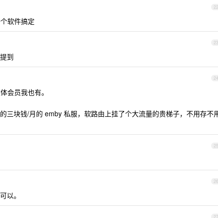
2
一个软件搞定
2
提到
2
流媒体会员我也有。
三块钱/月的 emby 私服，软路由上挂了个大流量的贵梯子，不用存不
2
2
可以。
2