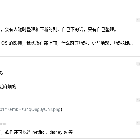
1
会员，会有人随时整理和下新的剧，自己下的话，只有自己整理。
 OS 的影视，我就放在那上面，什么蔚蓝地球、史前地球、地球脉动、
1
来。
 挺麻烦的
1
25/01/10/mbRz3hqQ6gJyONr.png
)
droid
1
件还可以选 netflix ，disney tv 等