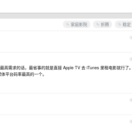
家庭影院
折腾
稳定
求的话，最省事的就是直接 Apple TV 去 iTunes 里租电影就行了
众多流媒体平台码率最高的一个。