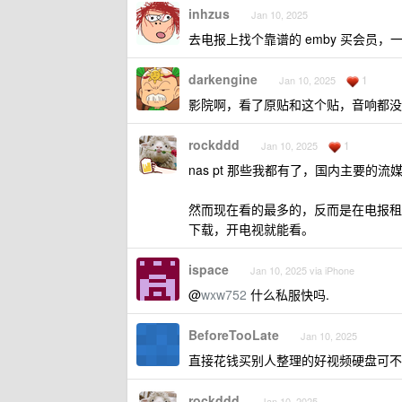
inhzus
Jan 10, 2025
去电报上找个靠谱的 emby 买会员，
darkengine
1
Jan 10, 2025
影院啊，看了原贴和这个贴，音响都没
rockddd
1
Jan 10, 2025
nas pt 那些我都有了，国内主要的
然而现在看的最多的，反而是在电报租的
下载，开电视就能看。
ispace
Jan 10, 2025 via iPhone
@
wxw752
什么私服快吗.
BeforeTooLate
Jan 10, 2025
直接花钱买别人整理的好视频硬盘可不
rockddd
Jan 10, 2025