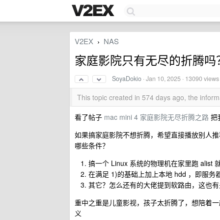
V2EX
NAS
›
家庭影院只有无尽的折腾吗
SoyaDokio
·
Jan 10, 2025
· 13090 views
This topic created in 574 days ago, the info
看了帖子
mac mini 4 家庭影院无尽折腾之路
把我
如果搞家庭影院不想折腾，希望直接播放别人推
哪些条件？
搞一个 Linux 系统的物理机在家里跑 alist
在满足 1)的基础上加上本地 hdd ，即服务器+
其它？怎么还有的大佬提到软路由，这也有
重中之重是儿童影视，孩子太折腾了，想陪着一
义