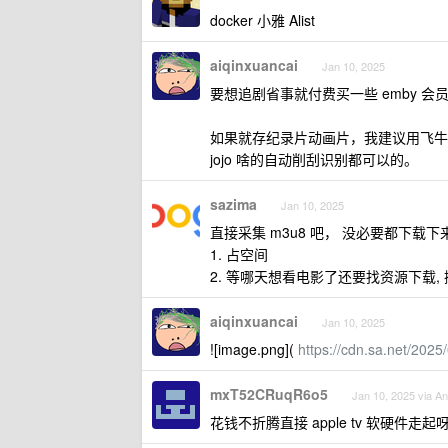
docker 小雅 Alist
aiqinxuancai
Jan 10, 2025
要想追剧省事就付费买一些 emby 
如果就存纪录片动画片，我建议用飞牛
jojo 啥的自动削刮识别都可以的。
sazima
Jan 10, 2025
直接采集 m3u8 吧， 没必要都下载下
1. 占空间
2. 等哪天想看电影了还要找资源下载,
aiqinxuancai
Jan 10, 2025
![image.png](
https://cdn.sa.net/20
mxT52CRuqR6o5
Jan 10, 2025 via An
花钱不折腾直接 apple tv 软硬件走起呀，软