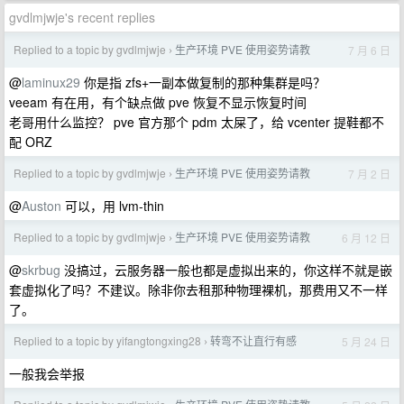
gvdlmjwje's recent replies
Replied to a topic by gvdlmjwje
生产环境 PVE 使用姿势请教
7 月 6 日
›
@
laminux29
你是指 zfs+一副本做复制的那种集群是吗？
veeam 有在用，有个缺点做 pve 恢复不显示恢复时间
老哥用什么监控？ pve 官方那个 pdm 太屎了，给 vcenter 提鞋都不
配 ORZ
Replied to a topic by gvdlmjwje
生产环境 PVE 使用姿势请教
7 月 2 日
›
@
Auston
可以，用 lvm-thin
Replied to a topic by gvdlmjwje
生产环境 PVE 使用姿势请教
6 月 12 日
›
@
skrbug
没搞过，云服务器一般也都是虚拟出来的，你这样不就是嵌
套虚拟化了吗？不建议。除非你去租那种物理裸机，那费用又不一样
了。
Replied to a topic by yifangtongxing28
转弯不让直行有感
5 月 24 日
›
一般我会举报