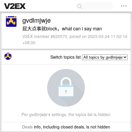
gvdlmjwje
屁大点事就block，what can i say man
V2EX member #620570, joined on 2023-03-24 11:02:14
+08:00
Switch topics list
Per gvdlmjwje's settings, the topics list is hidden
Deals
info, including closed deals, is not hidden