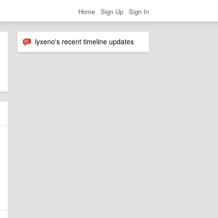
Home
Sign Up
Sign In
lyxeno's recent timeline updates