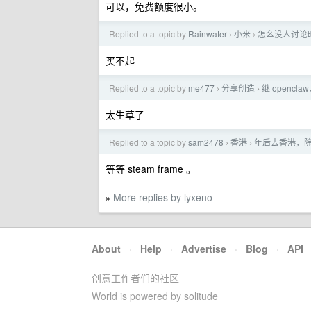
可以，免费额度很小。
Replied to a topic by
Rainwater
小米
怎么没人讨论昨
›
›
买不起
Replied to a topic by
me477
分享创造
继 opencl
›
›
太生草了
Replied to a topic by
sam2478
香港
年后去香港，
›
›
等等 steam frame 。
More replies by lyxeno
»
About
·
Help
·
Advertise
·
Blog
·
API
创意工作者们的社区
World is powered by solitude