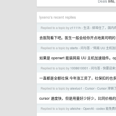
Deals
info,
lyxeno's recent replies
Replied to a topic by
z1111h
生活
蚌埠住了，国内痔
›
›
去医院看下吧。医生一般会给你开点地奥司明的
Replied to a topic by
starto
问与答
“网易 UU 主
›
›
如果是 openwrt 能装网易 UU 主机加速插
Replied to a topic by
1008610001
问与答
快要迎来
›
›
一直都是全额社保.今年涨工资了，社保扣的也
Replied to a topic by
alexluo1
Cursor
Cursor 滞
›
›
cursor 速度快，但是用量好少好少，比同价格的 claud
Replied to a topic by
afeiche
OpenAI
codex 能免
›
›