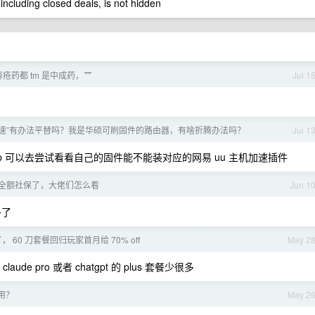
 including closed deals, is not hidden
疮药都 tm 是中成药，艹
Jul 1
机加速”有办法平替吗？我是华硕可刷固件的路由器，有啥折腾办法吗？
Jul 1
件。op 可以去尝试看看自己的固件能不能装对应的网易 uu 主机加速插件
全额社保了，大佬们怎么看
Jun 1
多了
销了， 60 刀套餐回归玩家首月给 70% off
May 2
e pro 或者 chatgpt 的 plus 套餐少很多
费用？
May 2