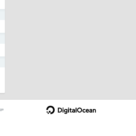
2
3
0
ge