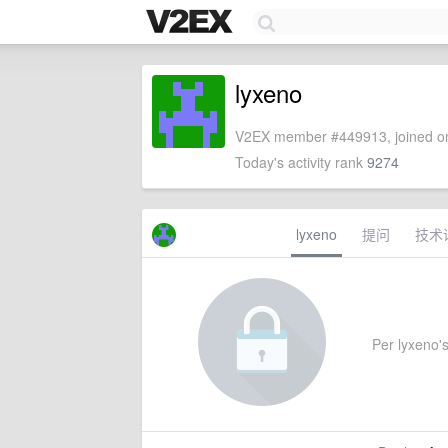
lyxeno
V2EX member #449913, joined on
Today's activity rank
9274
lyxeno
提问
技术
Per lyxeno's 