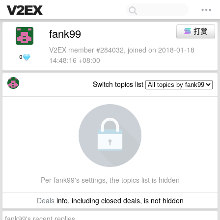
fank99
打赏
V2EX member #284032, joined on 2018-01-18
0
14:48:16 +08:00
Switch topics list
Per fank99's settings, the topics list is hidden
Deals
info, including closed deals, is not hidden
fank99's recent replies