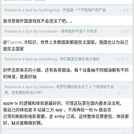
Replied to a topic by NxxRngjnbgj
外挂是一个不愁用户的产品
5 天前
›
我寻思做外国游戏就不会违法了吧。。
Replied to a topic by nanxiaonan
单休真的不是人干的活
5 天前
›
@
Topmax
冷知识，世界上多数国家都是民主国家。我国也认为自己
是民主国家
Replied to a topic by vanchKong
你们都是在哪买电子烟的
7 月 30 日
›
好怀念原来买的小烟，还有各类烟油，每个设备抽不同烟油都有不同
的味道，是真好抽
Replied to a topic by jacketma
老罗吐槽给老太买了 2 个电视机不会
7 月 27
›
日
用，还有更好的设计吗？
apple tv 的逻辑和体验是最好的，可惜这玩意在国内基本没法用。
我自己的体验是 B 站装三方 app ，不用再给一份 tv 版会员
日常的刷剧和电影需要，走 emby 订阅，这样整体花费更低，体验更
好，缺点是略微折腾。
7