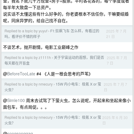
金，我名下就几十万现金+房子+股票。平时各花各的，每个季度或者
每半年大致盘一下总资产。
说实话不太懂这些有什么好争的，你老婆根本不信任你，干嘛要结婚
呢，同床异梦的，给自己找不自在。
Replied to a topic by yuyuf
F1:狂飙飞车 怎么样，有看过的
2025 年 7 月
›
21 日
吗，看评价不错的样子
不谈艺术，抛开剧情，电影工业巅峰之作
Replied to a topic by z1111h
关于宇宙运动的遐想，我们是否
2025 年 7 月
›
7 日
每天都在开盲盒
@
BeforeTooLate
#4 《人是一根会思考的芦苇》
Replied to a topic by nmecury
15W 内小电车：极氪 X or 萤
2025 年 7 月 7
›
日
火虫？
@
Simle100
周末去试驾了下萤火虫，怎么说呢，开起来和坐起来像小
面包车，有点局促。。。
Replied to a topic by nmecury
15W 内小电车：极氪 X or 萤
2025 年 6 月 30
›
日
火虫？
@
songsongqaq