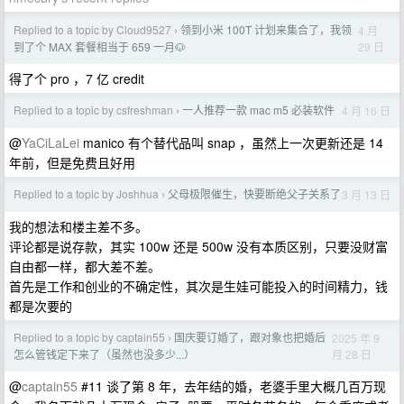
Replied to a topic by Cloud9527
领到小米 100T 计划来集合了，我领
4 月
›
29 日
到了个 MAX 套餐相当于 659 一月🐶
得了个 pro ，7 亿 credit
Replied to a topic by csfreshman
一人推荐一款 mac m5 必装软件
4 月 16 日
›
@
YaCiLaLei
manico 有个替代品叫 snap ，虽然上一次更新还是 14
年前，但是免费且好用
Replied to a topic by Joshhua
父母极限催生，快要断绝父子关系了
3 月 13 日
›
我的想法和楼主差不多。
评论都是说存款，其实 100w 还是 500w 没有本质区别，只要没财富
自由都一样，都大差不差。
首先是工作和创业的不确定性，其次是生娃可能投入的时间精力，钱
都是次要的
Replied to a topic by captain55
国庆要订婚了，跟对象也把婚后
2025 年 9
›
月 28 日
怎么管钱定下来了（虽然也没多少...）
@
captain55
#11 谈了第 8 年，去年结的婚，老婆手里大概几百万现