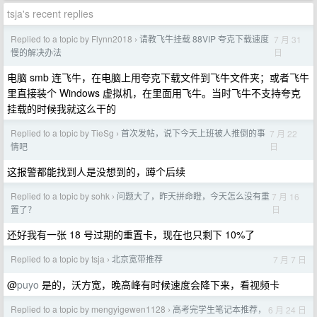
tsja's recent replies
Replied to a topic by Flynn2018
请教飞牛挂载 88VIP 夸克下载速度
7 月 31
›
日
慢的解决办法
电脑 smb 连飞牛，在电脑上用夸克下载文件到飞牛文件夹；或者飞牛
里直接装个 Windows 虚拟机，在里面用飞牛。当时飞牛不支持夸克
挂载的时候我就这么干的
Replied to a topic by TieSg
首次发帖，说下今天上班被人推倒的事
7 月 22
›
日
情吧
这报警都能找到人是没想到的，蹲个后续
Replied to a topic by sohk
问题大了，昨天拼命瞪，今天怎么没有重
7 月 16
›
日
置了？
还好我有一张 18 号过期的重置卡，现在也只剩下 10%了
Replied to a topic by tsja
北京宽带推荐
7 月 7 日
›
@
puyo
是的，沃方宽，晚高峰有时候速度会降下来，看视频卡
Replied to a topic by mengyigewen1128
高考完学生笔记本推荐，
6 月 24 日
›