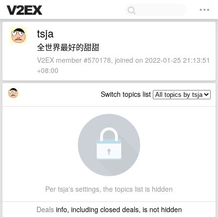
tsja
全世界最好的甜甜
V2EX member #570178, joined on 2022-01-25 21:13:51
+08:00
Switch topics list
Per tsja's settings, the topics list is hidden
Deals
info, including closed deals, is not hidden