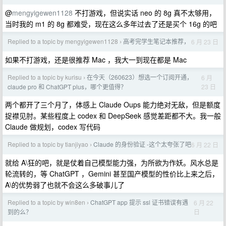
@
mengyigewen1128
不打游戏，但说实话 neo 的 8g 真不太够用，
当时我的 m1 的 8g 都难受，现在这么多年过去了还是买个 16g 的吧
Replied to a topic by mengyigewen1128
高考完学生笔记本推荐，
6 月 23 日
›
如果不打游戏，还是很推荐 Mac ，我大一到现在都是 Mac
Replied to a topic by kurisu
在今天（260623）想选一个订阅开通，
6 月
›
23 日
claude pro 和 ChatGPT plus，哪个更值得？
两个都开了三个月了，体感上 Claude Oups 能力绝对无敌，但是额度
捉襟见肘。某些程度上 codex 和 DeepSeek 感觉差距都不大。我一般
Claude 做规划，codex 写代码
Replied to a topic by tianjiyao
Claude 的身份验证 -这个太夸张了吧
6 月 22 日
›
就给 A\狂的吧，就是仗着自己模型能力强，为所欲为作妖。风水总是
轮流转的，等 ChatGPT ，Gemini 甚至国产模型的性价比上来之后，
A\的优势弱了也就不会这么多破事儿了
Replied to a topic by win8en
ChatGPT app 提示 ssl 证书错误有遇
6 月 22
›
日
到的么？