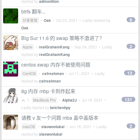
replied by
admonition
btrfs 翻车...
6
分享发现
•
Osk
•
Oct 23, 2021
• Lastly replied by
Osk
Big Sur 11.6 的 swap 策略不激进了？
2
Apple
•
realGrahamKang
•
Sep 24, 2021
• Lastly
replied by
realGrahamKang
centos swap 内存不被使用问题
13
CentOS
•
csfreshman
•
Jul 11, 2021
• Lastly
replied by
csfreshman
8g 内存 mbp 卡到炸起来
131
1
MacBook Pro
•
Alpha2J
•
Jul 16, 2021
•
Lastly replied by
beichenhpy
请教 v 友一个问题 mba 盖中盖版本
2
macOS
•
xiaowoniukai
•
Jun 18, 2021
• Lastly
replied by
xiaowoniukai