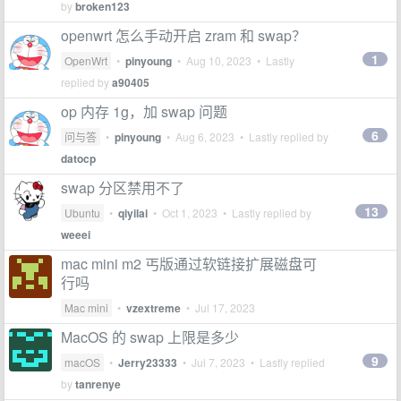
by
broken123
openwrt 怎么手动开启 zram 和 swap？
1
OpenWrt
•
pinyoung
•
Aug 10, 2023
• Lastly
replied by
a90405
op 内存 1g，加 swap 问题
6
问与答
•
pinyoung
•
Aug 6, 2023
• Lastly replied by
datocp
swap 分区禁用不了
13
Ubuntu
•
qiyilai
•
Oct 1, 2023
• Lastly replied by
weeei
mac mini m2 丐版通过软链接扩展磁盘可
行吗
Mac mini
•
vzextreme
•
Jul 17, 2023
MacOS 的 swap 上限是多少
9
macOS
•
Jerry23333
•
Jul 7, 2023
• Lastly replied
by
tanrenye