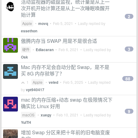
活动监视器的磁盘监视，统计量是从上一
次开机开始计算还是从上一次睡眠唤醒开
始计算
2
Apple
•
movq
•
Feb 5, 2021
• Lastly replied by
essethon
傲腾内存当 SWAP 用是不是很合适
3
硬件
•
Ediacaran
•
Feb 6, 2021
• Lastly replied by
Osk
Mac 内存不足会自动分配 Swap，是不是
买 8G 内存就够了？
88
1
Apple
•
veled
•
Feb 5, 2025
• Lastly replied
by
vpt940417
mac 的内存压缩+动态 swap 在极限情况下
确实比 Linux 好用
9
macOS
•
xuegy
•
Feb 10, 2021
• Lastly replied by
YuiTH
增加 Swap 分区来把十年前的旧电脑变废