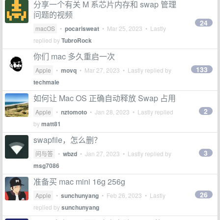
分享一个有关 M 系芯片内存和 swap 管理
问题的视频
24
macOS
•
pocarisweat
•
Mar 25, 2023
• Lastly
replied by
TubroRock
你们 mac 多久重启一次
133
Apple
•
movq
•
Mar 27, 2023
• Lastly replied by
techmale
如何让 Mac OS 正确自动释放 Swap 占用
2
Apple
•
nztomoto
•
Jan 28, 2023
• Lastly replied
by
matt81
swapfile，怎么删？
3
问与答
•
wbzd
•
Jan 27, 2023
• Lastly replied by
msg7086
准备买 mac mini 16g 256g
26
Apple
•
sunchunyang
•
Feb 26, 2023
• Lastly
replied by
sunchunyang