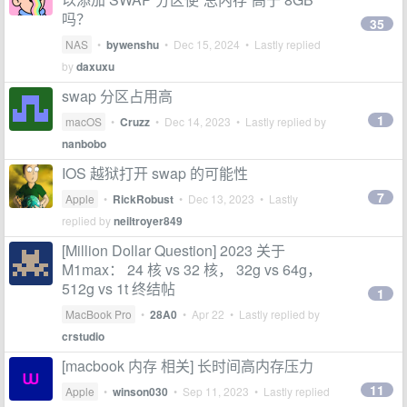
吗？
35
NAS
•
bywenshu
•
Dec 15, 2024
• Lastly replied
by
daxuxu
swap 分区占用高
1
macOS
•
Cruzz
•
Dec 14, 2023
• Lastly replied by
nanbobo
IOS 越狱打开 swap 的可能性
7
Apple
•
RickRobust
•
Dec 13, 2023
• Lastly
replied by
neiltroyer849
[Million Dollar Question] 2023 关于
M1max： 24 核 vs 32 核， 32g vs 64g，
512g vs 1t 终结帖
1
MacBook Pro
•
28A0
•
Apr 22
• Lastly replied by
crstudio
[macbook 内存 相关] 长时间高内存压力
11
Apple
•
winson030
•
Sep 11, 2023
• Lastly replied