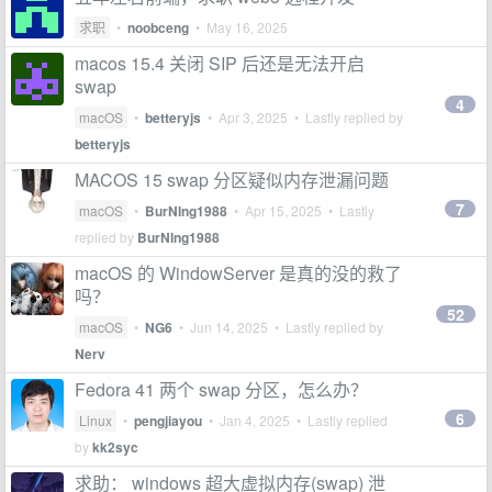
求职
•
noobceng
•
May 16, 2025
macos 15.4 关闭 SIP 后还是无法开启
swap
4
macOS
•
betteryjs
•
Apr 3, 2025
• Lastly replied by
betteryjs
MACOS 15 swap 分区疑似内存泄漏问题
7
macOS
•
BurNIng1988
•
Apr 15, 2025
• Lastly
replied by
BurNIng1988
macOS 的 WindowServer 是真的没的救了
吗？
52
macOS
•
NG6
•
Jun 14, 2025
• Lastly replied by
Nerv
Fedora 41 两个 swap 分区，怎么办？
6
Linux
•
pengjiayou
•
Jan 4, 2025
• Lastly replied
by
kk2syc
求助： windows 超大虚拟内存(swap) 泄