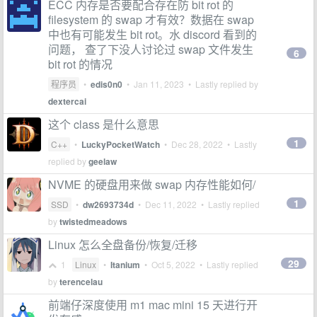
ECC 内存是否要配合存在防 bit rot 的
filesystem 的 swap 才有效？数据在 swap
中也有可能发生 bit rot。水 discord 看到的
问题， 查了下没人讨论过 swap 文件发生
6
bit rot 的情况
程序员
•
edis0n0
•
Jan 11, 2023
• Lastly replied by
dextercai
这个 class 是什么意思
1
C++
•
LuckyPocketWatch
•
Dec 28, 2022
• Lastly
replied by
geelaw
NVME 的硬盘用来做 swap 内存性能如何/
1
SSD
•
dw2693734d
•
Dec 11, 2022
• Lastly replied
by
twistedmeadows
Linux 怎么全盘备份/恢复/迁移
29
1
Linux
•
Itanium
•
Oct 5, 2022
• Lastly replied
by
terencelau
前端仔深度使用 m1 mac mini 15 天进行开