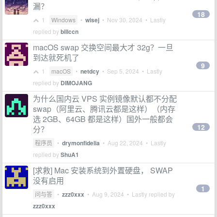
漏？
18
1
Windows
•
wisej
•
Nov 30, 2024
• Lastly
replied by
billccn
macOS swap 交换空间最大才 32g？一旦
到达就死机了
9
1
macOS
•
netdcy
•
Sep 5, 2024
• Lastly
replied by
DIMOJANG
为什么国内云 VPS 实例镜像默认都不分配
swap（阿里云、腾讯云都是这样）（内存
选 2GB、64GB 都是这样）国外一般都会
12
分？
程序员
•
drymonfidelia
•
Aug 22, 2024
• Lastly
replied by
ShuA1
[求救] Mac 安装系统到外置硬盘， SWAP
没有启用
1
问与答
•
zzz0xxx
•
Aug 9, 2024
• Lastly replied by
zzz0xxx