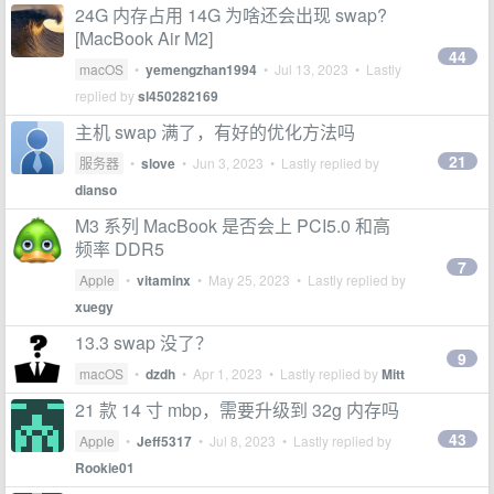
24G 内存占用 14G 为啥还会出现 swap?
[MacBook Air M2]
44
macOS
•
yemengzhan1994
•
Jul 13, 2023
• Lastly
replied by
sl450282169
主机 swap 满了，有好的优化方法吗
21
服务器
•
slove
•
Jun 3, 2023
• Lastly replied by
dianso
M3 系列 MacBook 是否会上 PCI5.0 和高
频率 DDR5
7
Apple
•
vitaminx
•
May 25, 2023
• Lastly replied by
xuegy
13.3 swap 没了？
9
macOS
•
dzdh
•
Apr 1, 2023
• Lastly replied by
Mitt
21 款 14 寸 mbp，需要升级到 32g 内存吗
43
Apple
•
Jeff5317
•
Jul 8, 2023
• Lastly replied by
Rookie01