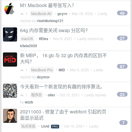
M1 Macbook 最夸张写入？
40
1
MacBook Air
•
gcyrn
•
Mar 18, 2022
• Lastly
replied by
rioshikelong121
64g 内存需要关闭 swap 分区吗?
27
macOS
•
IfEles
•
Nov 8, 2021
• Lastly replied by
kilala2020
新 MBP， 16 gb 与 32 gb 内存真的区别不
大吗？
87
1
MacBook Pro
•
MID
•
Mar 6, 2025
• Lastly
replied by
dxymor
今天看到一个新发现的有趣的排序算法。
23
1
程序员
•
olist
•
Oct 12, 2021
• Lastly replied
by
wzzb
20211003 - 修复了由于 webfont 引起的页
面显示延迟
7
站点状态
•
Livid
•
Oct 10, 2021
• Lastly
PRO