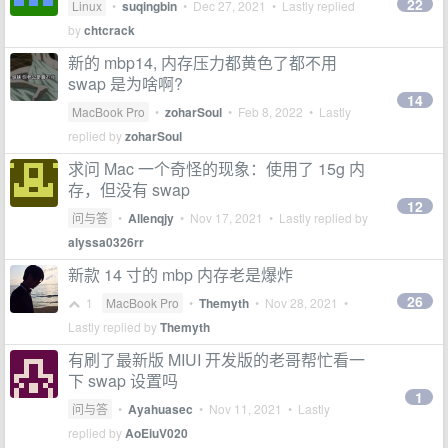
22
Linux
•
suqingbin
•
Dec 27, 2021
• Lastly replied
by
chtcrack
新的 mbp14, 内存压力都黄色了都不用
swap 是为啥啊?
14
MacBook Pro
•
zoharSoul
•
Feb 8, 2022
• Lastly
replied by
zoharSoul
求问 Mac 一个奇怪的现象：使用了 15g 内
存，但没有 swap
12
问与答
•
Allenqjy
•
Nov 17, 2021
• Lastly replied by
alyssa0326rr
新款 14 寸的 mbp 内存老是爆炸
26
1
MacBook Pro
•
Themyth
•
Nov 28, 2021
•
Lastly replied by
Themyth
有刷了最新版 MIUI 开发版的老哥帮忙看一
下 swap 设置吗
1
问与答
•
Ayahuasec
•
Nov 11, 2021
• Lastly
replied by
AoEiuV020