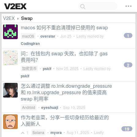
V2EX
Swap
›
macos 如何不重启清理掉已使用的 swap
1
macOS
•
overstar
•
Jun 25
• Lastly replied by
CodingIran
问：在钱包内 swap 失败，也扣除了 gas
费用吗？
2
加密货币
•
psklf
•
Nov 25, 2025
• Lastly replied by
psklf
怎么通过调整 ro.lmk.downgrade_pressure
和 ro.lmk.upgrade_pressure 的值来提高
swap 利用率
Android
•
eyeshuaji
•
Sep 10, 2025
作为老韭菜，分享一些切身经历给最近的
入圈新人
19
1
Solana
•
myora
•
Aug 11, 2025
• Lastly