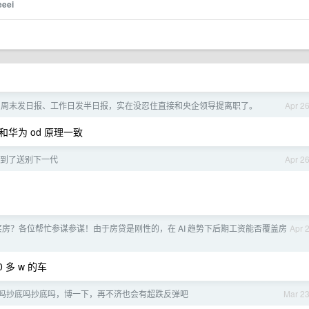
eeei
知周末发日报、工作日发半日报，实在没忍住直接和央企领导提离职了。
Apr 2
华为 od 原理一致
会到了送别下一代
Apr 2
房？各位帮忙参谋参谋！由于房贷是刚性的，在 AI 趋势下后期工资能否覆盖房
Apr 
多 w 的车
吗抄底吗抄底吗，博一下，再不济也会有超跌反弹吧
Mar 2