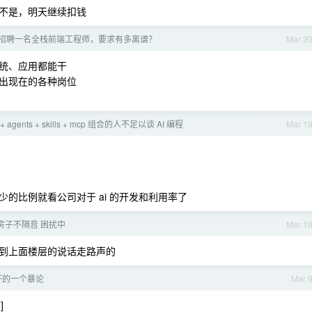
不是，明天继续扣钱
如想招聘一名全栈前端工程师，要求有多离谱？
Mar 2
统、应用都能干
出现在的各种岗位
+ agents + skills + mcp 组合的人不足以谈 AI 编程
Mar 1
的比例就看公司对于 ai 的开发和利用率了
的房子不隔音 困扰中
Mar 1
到上面楼层的说话走路声的
虾的一个暴论
Mar 
]