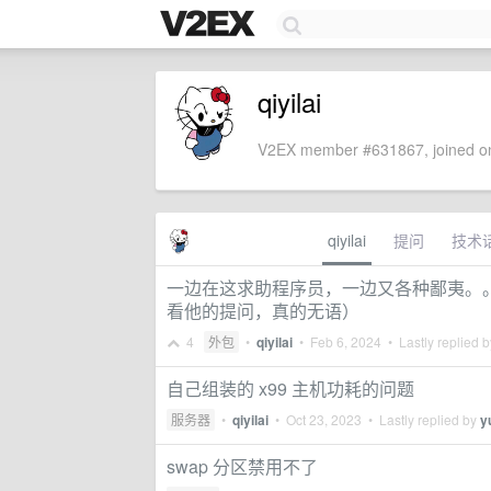
qiyilai
V2EX member #631867, joined on
qiyilai
提问
技术
一边在这求助程序员，一边又各种鄙夷。。
看他的提问，真的无语）
4
外包
•
qiyilai
•
Feb 6, 2024
• Lastly replied 
自己组装的 x99 主机功耗的问题
服务器
•
qiyilai
•
Oct 23, 2023
• Lastly replied by
y
swap 分区禁用不了