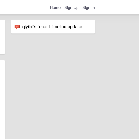
Home
Sign Up
Sign In
qiyilai's recent timeline updates