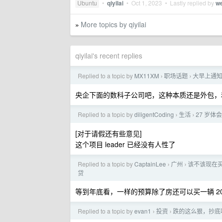
Ubuntu
•
qiyilai
•
Oct 1, 2023
• Lastly replied by
w
More topics by qiyilai
»
qiyilai's recent replies
Replied to a topic by
MX11XM
职场话题
大早上通
›
›
央企下面的数科子公司吧，这种本质还是外包，和
Replied to a topic by
diligentCoding
生活
27 岁体
›
›
[对于请假还有些意见]
这个项目 leader 已经没有人性了
Replied to a topic by
CaptainLee
广州
该不该现在买
›
›
贷
等到年底看，一样的预算除了房还可以买一辆 20 
Replied to a topic by
evan1
投资
跌的这么狠，抄底
›
›