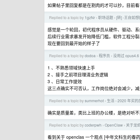
如果帖子里回复都是在割肉的才可以抄，目前看
Replied to a topic by
1gzNr
职场话题
[转] -王自
›
›
感觉是一个轮回，初代程序员从硬件、驱动、系
后续行业需求暴发开始降低门槛，软件工程分裂
现在要回到最开始的样子了
Replied to a topic by
dodoa
程序员
没用过 opus4.6 
›
›
1 、不熟悉领域快速上手
2 、接手之前项目理清业务逻辑
3 、日常工作提效
这三点确实不可否认，工作岗位绝对会减少，减少
Replied to a topic by
summerhot
生活
2020 年买
›
›
确实是质量差，类比上班的办公楼，是绝对听不
Replied to a topic by
coderpwh
OpenClaw
关于龙
›
›
看到关于 openclas 一个观点 [中年文科生的春药