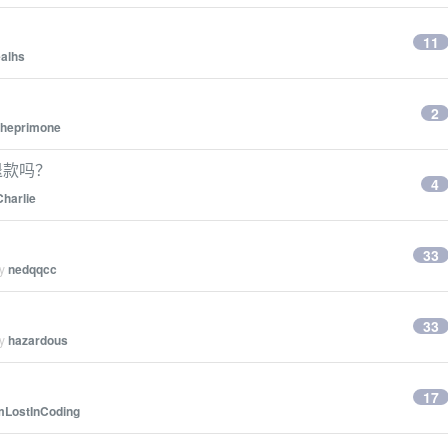
11
ealhs
2
theprimone
没法退款吗？
4
Charlie
33
by
nedqqcc
33
by
hazardous
17
mLostInCoding