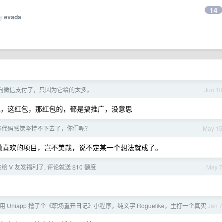
14
by
evada
向微信支付了，只因为它给的太多。
Jun 1
，这红包，那红包的，都是搞推广，没意思
写代码感觉坚持不下去了，你们呢？
May 1
，做喜欢的项目，岂不美哉，说不定某一个想法就成了。
来给 V 友发福利了, 评论就送 $10 额度
May 
 用 Uniapp 撸了个《职场重开日记》小程序，纯文字 Roguelike，主打一个真实
Jan 