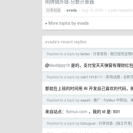
明牌搞外链-分数计算器
分享创造
•
evada
•
Aug 15, 2025
• Lastly replied 
More topics by evada
»
evada's recent replies
Replied to a topic by
tactac
分享发现
我已经完全倒
›
›
@
davidjqq19
是的，支付宝天天弹窗有理财红包
Replied to a topic by
cab11918111
职场话题
全职
›
›
那就在上班的时间用 AI 开发自己喜欢的代码
Replied to a topic by
aapeli
推广
FlyMux 中转站，
›
›
来自站点：
flymux.com
，我的 id 是: 931
Replied to a topic by
tutouguai
分享创造
[独立开发]
›
›