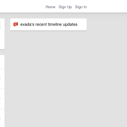
Home
Sign Up
Sign In
evada's recent timeline updates