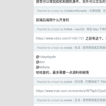
感觉可以增加挂机和随机事件，另外可以交互的
Replied to a topic by
CristianoRonaldo
分享创造
兄
›
›
前端后端用什么开发的
Replied to a topic by
tmf4ck
macOS
现在 Mac 下
›
›
https://www.v2ex.com/t/1061721
之前有这个，不过
Replied to a topic by
evada
生活
突然悟到其实性欲
›
›
@
1daydayde
@
2en
@
66beta
哈哈是的，最多需要一点调料和碗筷
Replied to a topic by
luckzk
问与答
打算体验下 TRAE
›
›
https://www.trae.com.cn/events/s/WT8phCfyaV
Replied to a topic by
evada
生活
突然悟到其实性欲
›
›