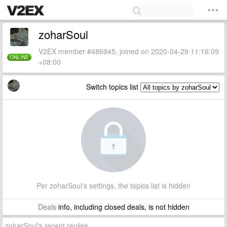
zoharSoul
V2EX member #486945, joined on 2020-04-29 11:16:09
ONLINE
+08:00
Switch topics list
Per zoharSoul's settings, the topics list is hidden
Deals
info, including closed deals, is not hidden
zoharSoul's recent replies