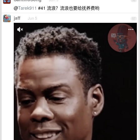
56
@
Tarek911
#41 流浪？流浪也要给抚养费哟
jaff
Jun 5
57