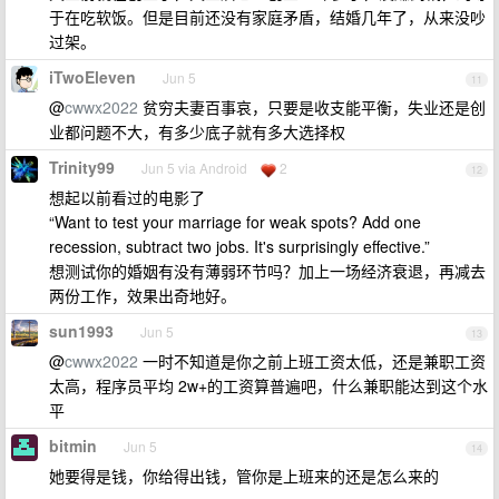
于在吃软饭。但是目前还没有家庭矛盾，结婚几年了，从来没吵
过架。
iTwoEleven
Jun 5
11
@
cwwx2022
贫穷夫妻百事哀，只要是收支能平衡，失业还是创
业都问题不大，有多少底子就有多大选择权
Trinity99
Jun 5 via Android
2
12
想起以前看过的电影了
“Want to test your marriage for weak spots? Add one
recession, subtract two jobs. It's surprisingly effective.”
想测试你的婚姻有没有薄弱环节吗？加上一场经济衰退，再减去
两份工作，效果出奇地好。
sun1993
Jun 5
13
@
cwwx2022
一时不知道是你之前上班工资太低，还是兼职工资
太高，程序员平均 2w+的工资算普遍吧，什么兼职能达到这个水
平
bitmin
Jun 5
14
她要得是钱，你给得出钱，管你是上班来的还是怎么来的