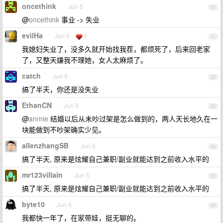
oncethink
Jun 5
20
@
oncethink
事业 -> 失业
evilHa
Jun 5
1
21
我媳妇失业了，没多久就开始找我茬，都烦死了，后来回老家
了，又整天嫌我不理她，女人太麻烦了。
catch
Jun 5
22
搞了半天，你还是没失业
EthanCN
Jun 5
23
@
anmie
结婚以后从未吵过架是怎么做到的，两人天长地久在一
块能做到不吵架确实少见。
allenzhangSB
Jun 5
24
搞了半天, 原来是炫耀自己兼职/副业就能达到之前收入水平的
mr123villain
Jun 5
25
搞了半天, 原来是炫耀自己兼职/副业就能达到之前收入水平的
byte10
Jun 5
26
我都快一年了，在家带娃，挺无聊的。