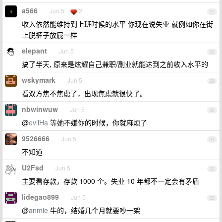
a566
Jun 5
2
27
收入依然能维持到上班时候的水平 你现在说失业 就例如你在街
上脱裤子放屁一样
elepant
Jun 5
28
搞了半天, 原来是炫耀自己兼职/副业就能达到之前收入水平的
wskymark
Jun 5
29
看双方焦不焦虑了，出现焦虑就很快了。
nbwinwuw
Jun 5
30
@
evilHa
等她不嫌你的时候，你就麻烦了
9526666
Jun 5
31
不知道
U2Fsd
Jun 5
32
主要看存款，存款 1000 个。失业 10 年都不一定会有矛盾
lidegao899
Jun 5
33
@
anmie
牛的，结婚几个月就要吵一架