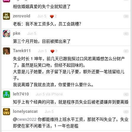
相信婚姻真爱的失个业就知道了
zerovoid
Jun 5
2
39
老板：我不发工资多久，员工会跳槽？
pke
Jun 5
40
第三个月开始，目前被撵出来了
Tarek911
Jun 5
9
41
失业时长 1 坤年，前几天已跟我探过口风若离婚想怎么分财产
了，虽然是玩笑口吻，但经不起回味的。
大意是儿子她要，房子留下是儿子要，额外还要一笔钱留给儿
子。
我说离婚了我就去流浪，你爱要什么要什么。
left7410
Jun 5 via iPhone
42
知乎上有个经典的问答，就是程序员失业后被老婆嫌弃到要离婚
lonelycatcat
Jun 5
43
@
cwwx2022
你都能维持上班水平工资，那就不叫失业了。失业
即使在家不闲着干活，1 一年也是槛