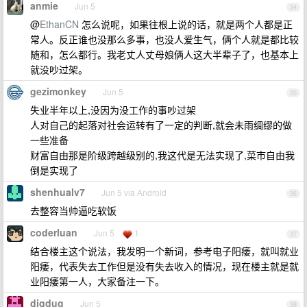
anmie
Jun 5
34
@
EthanCN
怎么说呢，如果往根上说的话，就是两个人都是正
常人。反正谁也没那么多事，也没人爱生气，俩个人就是都比较
随和，怎么都行。我老丈人丈母娘俩人这大半辈子了，也基本上
就没吵过架。
gezimonkey
Jun 5
35
失业半年以上,没因为没工作的事吵过架
人对自己的起落对社会运转有了一定的判断,就会未雨绸缪的做
一些准备
财富自由那是阶级跨越级别的,我这代是无法实现了,菜市自由我
倒是实现了
shenhualv7
Jun 5 via Android
36
去整容当帅逼吃软饭
coderluan
Jun 5
1
37
结合楼主这个说法，我发明一个新词，参考电子阳痿，就叫就业
阳痿，代表失去工作但是没有失去收入的情况，现在楼主就是就
业阳痿第一人，大家备注一下。
digdug
Jun 5
38