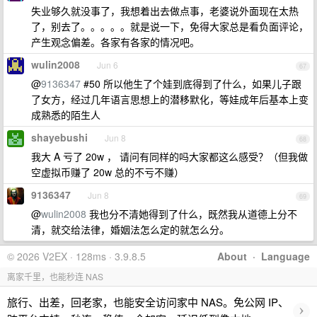
失业够久就没事了，我想着出去做点事，老婆说外面现在太热
了，别去了。。。。。就是说一下，免得大家总是看负面评论，
产生观念偏差。各家有各家的情况吧。
wulin2008
Jun 6
67
@
9136347
#50 所以他生了个娃到底得到了什么，如果儿子跟
了女方，经过几年语言思想上的潜移默化，等娃成年后基本上变
成熟悉的陌生人
shayebushi
Jun 8
68
我大 A 亏了 20w ， 请问有同样的吗大家都这么感受？（但我做
空虚拟币赚了 20w 总的不亏不赚）
9136347
Jun 8
69
@
wulin2008
我也分不清她得到了什么，既然我从道德上分不
清，就交给法律，婚姻法怎么定的就怎么分。
© 2026 V2EX · 128ms · 3.9.8.5
About
·
Language
离家千里，也能秒连 NAS
旅行、出差，回老家，也能安全访问家中 NAS。免公网 IP、
›