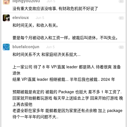
liqingyou2093
Jun 5
60
没有重大变故应该没啥事, 有财政危机就不好说了
elevioux
Jun 5
61
和时间无关，和收入有关。
要是每个月被动收入和工资一样，被裁后叫退休，不叫失业。
bluefalconjun
Jun 5
62
和时间关系不大 和家庭经济关系挺大...
上一家公司 待了 8 年 VP/直属 leader 都是熟人 待着很爽 准备
退休
结果 VP/直属 leader 相继被裁... 半年后我也被裁.. 2024 年
预期被裁是肯定的 被裁的 Package 也挺大 差不多 1 年工资了.
回家就开始躺着玩游戏 每天早上送娃去上学 回来开始打游戏 晚
上再去接他
老婆全职在家多年 能躺着是因为家里还有点余粮 加上 package
待个一年半年的问题不大..