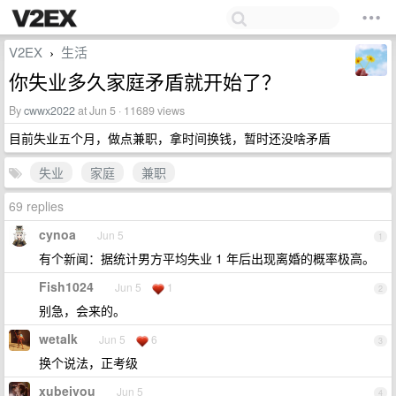
V2EX
生活
›
你失业多久家庭矛盾就开始了？
By
cwwx2022
at Jun 5 · 11689 views
目前失业五个月，做点兼职，拿时间换钱，暂时还没啥矛盾
失业
家庭
兼职
69 replies
cynoa
Jun 5
1
有个新闻：据统计男方平均失业 1 年后出现离婚的概率极高。
Fish1024
Jun 5
1
2
别急，会来的。
wetalk
Jun 5
6
3
换个说法，正考级
xubeiyou
Jun 5
4