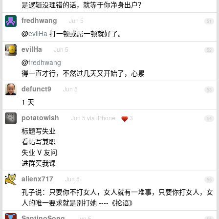
是逻辑没理错的话，就等于你净身出户？
fredhwang
Jun 5
51
@
evilHa
打一顿或屌一顿就好了。
evilHa
Jun 5
52
@
fredhwang
得一直才行，不然过几天又开始了，心累
defunct9
Jun 5
53
1 天
potatowish
Jun 5 via iPhone
3
54
标题写失业
看帖写兼职
失业 V 友问
进群买我课
alienx717
Jun 5
55
孔子说：只要你不打女人，女人就有一堆事，只要你打女人，女
人的唯一要求就是别打她 ----《抡语》
SantinoSong
Jun 5