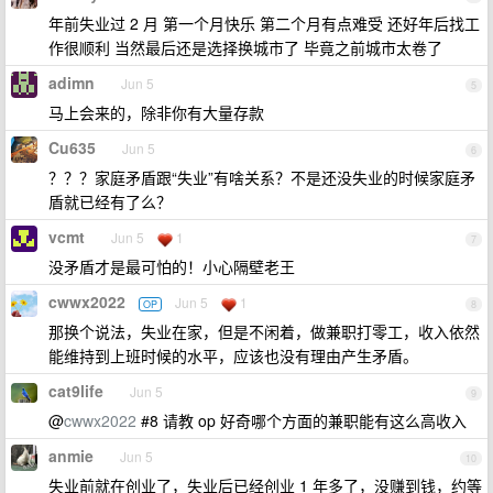
年前失业过 2 月 第一个月快乐 第二个月有点难受 还好年后找工
作很顺利 当然最后还是选择换城市了 毕竟之前城市太卷了
adimn
Jun 5
5
马上会来的，除非你有大量存款
Cu635
Jun 5
6
？？？家庭矛盾跟“失业”有啥关系？不是还没失业的时候家庭矛
盾就已经有了么？
vcmt
Jun 5
1
7
没矛盾才是最可怕的！小心隔壁老王
cwwx2022
Jun 5
1
OP
8
那换个说法，失业在家，但是不闲着，做兼职打零工，收入依然
能维持到上班时候的水平，应该也没有理由产生矛盾。
cat9life
Jun 5
9
@
cwwx2022
#8 请教 op 好奇哪个方面的兼职能有这么高收入
anmie
Jun 5
10
失业前就在创业了，失业后已经创业 1 年多了，没赚到钱，约等