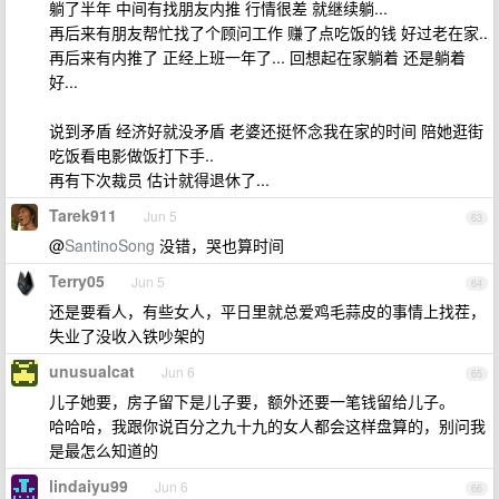
躺了半年 中间有找朋友内推 行情很差 就继续躺...
再后来有朋友帮忙找了个顾问工作 赚了点吃饭的钱 好过老在家..
再后来有内推了 正经上班一年了... 回想起在家躺着 还是躺着
好...
说到矛盾 经济好就没矛盾 老婆还挺怀念我在家的时间 陪她逛街
吃饭看电影做饭打下手..
再有下次裁员 估计就得退休了...
Tarek911
Jun 5
63
@
SantinoSong
没错，哭也算时间
Terry05
Jun 5
64
还是要看人，有些女人，平日里就总爱鸡毛蒜皮的事情上找茬，
失业了没收入铁吵架的
unusualcat
Jun 6
65
儿子她要，房子留下是儿子要，额外还要一笔钱留给儿子。
哈哈哈，我跟你说百分之九十九的女人都会这样盘算的，别问我
是最怎么知道的
lindaiyu99
Jun 6
66