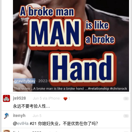
js9528
Jun 5 via iPhone
1
58
永远不要考验人性…
itenyh
Jun 5
59
@
evilHa
#21 你媳妇失业，不是优势在你了吗？