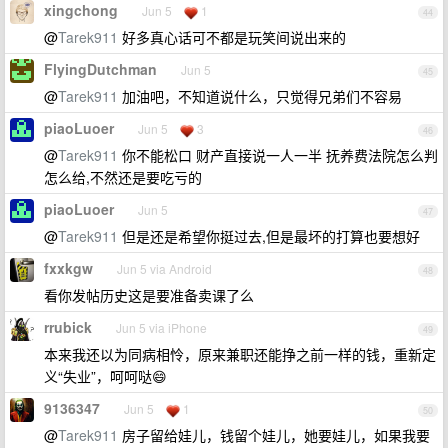
xingchong
Jun 5
1
44
@
Tarek911
好多真心话可不都是玩笑间说出来的
FlyingDutchman
Jun 5
45
@
Tarek911
加油吧，不知道说什么，只觉得兄弟们不容易
piaoLuoer
Jun 5
3
46
@
Tarek911
你不能松口 财产直接说一人一半 抚养费法院怎么判
怎么给,不然还是要吃亏的
piaoLuoer
Jun 5
47
@
Tarek911
但是还是希望你挺过去,但是最坏的打算也要想好
fxxkgw
Jun 5 via Android
48
看你发帖历史这是要准备卖课了么
rrubick
Jun 5 via iPhone
49
本来我还以为同病相怜，原来兼职还能挣之前一样的钱，重新定
义“失业”，呵呵哒😄
9136347
Jun 5
1
50
@
Tarek911
房子留给娃儿，钱留个娃儿，她要娃儿，如果我要