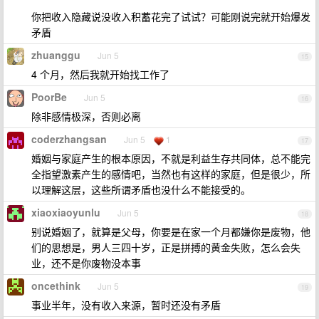
你把收入隐藏说没收入积蓄花完了试试？可能刚说完就开始爆发
矛盾
zhuanggu
Jun 5
15
4 个月，然后我就开始找工作了
PoorBe
Jun 5
16
除非感情极深，否则必离
coderzhangsan
Jun 5
1
17
婚姻与家庭产生的根本原因，不就是利益生存共同体，总不能完
全指望激素产生的感情吧，当然也有这样的家庭，但是很少，所
以理解这层，这些所谓矛盾也没什么不能接受的。
xiaoxiaoyunlu
Jun 5
18
别说婚姻了，就算是父母，你要是在家一个月都嫌你是废物，他
们的思想是，男人三四十岁，正是拼搏的黄金失败，怎么会失
业，还不是你废物没本事
oncethink
Jun 5
19
事业半年，没有收入来源，暂时还没有矛盾