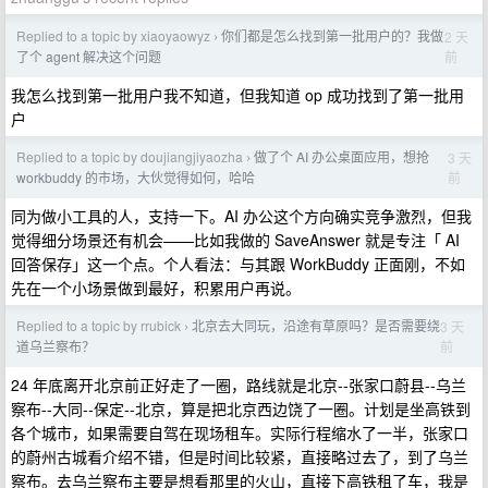
Replied to a topic by xiaoyaowyz
你们都是怎么找到第一批用户的？我做
2 天
›
前
了个 agent 解决这个问题
我怎么找到第一批用户我不知道，但我知道 op 成功找到了第一批用
户
Replied to a topic by doujiangjiyaozha
做了个 AI 办公桌面应用，想抢
3 天
›
前
workbuddy 的市场，大伙觉得如何，哈哈
同为做小工具的人，支持一下。AI 办公这个方向确实竞争激烈，但我
觉得细分场景还有机会——比如我做的 SaveAnswer 就是专注「 AI
回答保存」这一个点。个人看法：与其跟 WorkBuddy 正面刚，不如
先在一个小场景做到最好，积累用户再说。
Replied to a topic by rrubick
北京去大同玩，沿途有草原吗？是否需要绕
3 天
›
前
道乌兰察布？
24 年底离开北京前正好走了一圈，路线就是北京--张家口蔚县--乌兰
察布--大同--保定--北京，算是把北京西边饶了一圈。计划是坐高铁到
各个城市，如果需要自驾在现场租车。实际行程缩水了一半，张家口
的蔚州古城看介绍不错，但是时间比较紧，直接略过去了，到了乌兰
察布。去乌兰察布主要是想看那里的火山，直接下高铁租了车，我是