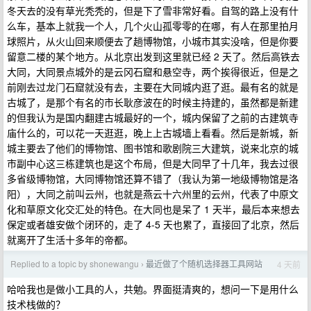
冬天去的没有草光秃秃的，但是下了雪非常好看。自驾的路上没有什
么车，基本上就我一个人，几个火山孤零零的在哪，有人在那里拍月
球照片，从火山回来顺便去了趟博物馆，小城市其实没啥，但是你要
留意二楼的某个地方。从北京出发到这里就已经 2 天了。然后高铁去
大同，大同景点城外的是云冈石窟和悬空寺，两个挨得很近，但是之
前刚去过龙门石窟就没有去，主要在大同城内逛了逛。最有名的就是
古城了，是那个有名的市长耿彦波在的时候主持建的，虽然都是新建
的但我认为是国内翻建古城最好的一个，城内保留了之前的古建筑寺
庙什么的，可以花一天逛逛，晚上上古城墙上看看。然后是新城，新
城主要去了他们的博物馆、图书馆和歌剧院三大建筑，说来北京的城
市副中心这三栋建筑也是这个布局，但是大同早了十几年，我去过很
多省级博物馆，大同博物馆还算不错了（我认为第一地级博物馆是洛
阳），大同之前叫云州，也就是燕云十六州里的云州，代表了中原文
化和草原文化交汇处的特色。在大同也是呆了 1 天半，最后本来想去
保定或者雄安做个闭环的，走了 4-5 天也累了，直接回了北京，然后
就离开了生活十多年的帝都。
Replied to a topic by shonewangu
最近做了个随机选择器工具网站
4 天前
›
哈哈我也是做小工具的人，共勉。界面挺清爽的，想问一下是用什么
技术栈做的？