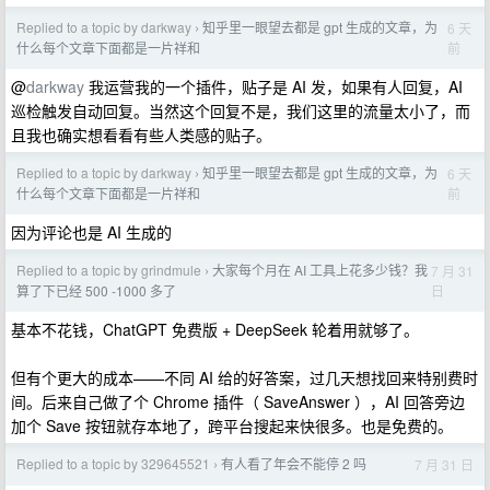
Replied to a topic by darkway
知乎里一眼望去都是 gpt 生成的文章，为
6 天
›
前
什么每个文章下面都是一片祥和
@
darkway
我运营我的一个插件，贴子是 AI 发，如果有人回复，AI
巡检触发自动回复。当然这个回复不是，我们这里的流量太小了，而
且我也确实想看看有些人类感的贴子。
Replied to a topic by darkway
知乎里一眼望去都是 gpt 生成的文章，为
6 天
›
前
什么每个文章下面都是一片祥和
因为评论也是 AI 生成的
Replied to a topic by grindmule
大家每个月在 AI 工具上花多少钱？我
7 月 31
›
日
算了下已经 500 -1000 多了
基本不花钱，ChatGPT 免费版 + DeepSeek 轮着用就够了。
但有个更大的成本——不同 AI 给的好答案，过几天想找回来特别费时
间。后来自己做了个 Chrome 插件（ SaveAnswer ），AI 回答旁边
加个 Save 按钮就存本地了，跨平台搜起来快很多。也是免费的。
Replied to a topic by 329645521
有人看了年会不能停 2 吗
7 月 31 日
›