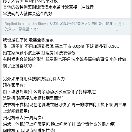
除了大骨头 鱼刺什么的不好放
其他的各种剩菜剩饭汤汤水水茶叶渣直接一冲就行
常洗碗的人就体会这个的好
Replied to a topic by 5boy
大佬们客观评价我夫妻之间的相处，我该
6 月 18
›
日
怎么办，是我错了吗？
我也是程序员 老婆全职居家
我上班不忙 不用加班到很晚 基本正点 6.0pm 下班 最多到 6.30..
她在家照顾小孩上学 打理房间 洗衣做饭
有时候也会留碗给我洗 我觉得也还好 洗个碗多简单的事情 小时候做
惯了还挺喜欢的...
另外如果能用科技解决就别费人力.
现在家里有:
厨下垃圾处理(什么剩余汤汤水水直接倒了打碎冲走)
洗碗机(碗直接从水槽移到里面洗)
洗衣机干衣机(现在老婆洗衣服可快了 周一的球衣晚上换下来 周三早
上就能继续用)
扫地机器人(一周两次)
烘烤一体机(早上吃菠萝包 晚上吃烤羊排 热个饭什么的很方便)
咖啡机(可以现点咖啡配拉花)