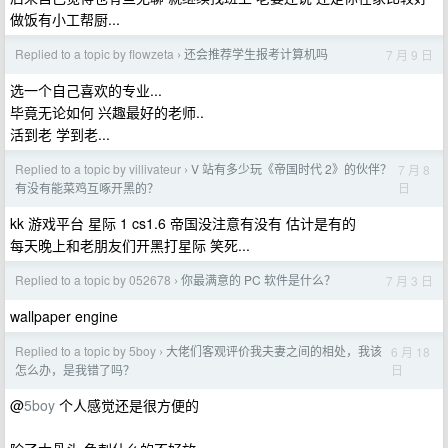
做饭有小工帮厨...
Replied to a topic by flowzeta
还会推荐学生报考计算机吗
7 月 9 日
›
选一个自己喜欢的专业...
毕竟无论如何 兴趣最好的老师..
活到老 学到老...
Replied to a topic by villivateur
V 站有多少玩《帝国时代 2》的伙伴？
7 月 8
›
日
有没有能菜鸡互啄开黑的？
kk 游戏平台 星际 1 cs1.6 帝国没注意有没有 估计是有的
每天晚上和老朋友们开黑打星际 笑死...
Replied to a topic by 052678
你最满意的 PC 软件是什么？
7 月 3 日
›
wallpaper engine
Replied to a topic by 5boy
大佬们客观评价我夫妻之间的相处，我该
6 月 18
›
日
怎么办，是我错了吗？
@
5boy
个人感觉还是很方便的