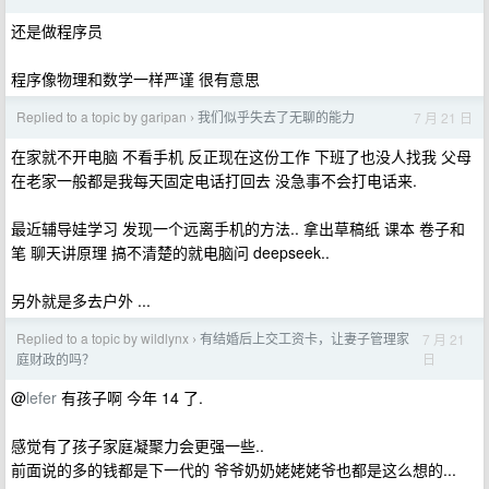
还是做程序员
程序像物理和数学一样严谨 很有意思
Replied to a topic by garipan
我们似乎失去了无聊的能力
7 月 21 日
›
在家就不开电脑 不看手机 反正现在这份工作 下班了也没人找我 父母
在老家一般都是我每天固定电话打回去 没急事不会打电话来.
最近辅导娃学习 发现一个远离手机的方法.. 拿出草稿纸 课本 卷子和
笔 聊天讲原理 搞不清楚的就电脑问 deepseek..
另外就是多去户外 ...
Replied to a topic by wildlynx
有结婚后上交工资卡，让妻子管理家
7 月 21
›
日
庭财政的吗？
@
lefer
有孩子啊 今年 14 了.
感觉有了孩子家庭凝聚力会更强一些..
前面说的多的钱都是下一代的 爷爷奶奶姥姥姥爷也都是这么想的...