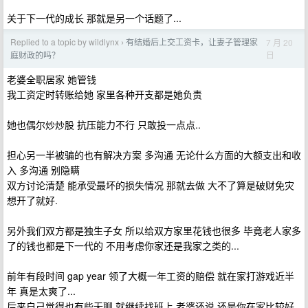
关于下一代的成长 那就是另一个话题了...
Replied to a topic by wildlynx
有结婚后上交工资卡，让妻子管理家
7 月 20
›
日
庭财政的吗？
老婆全职居家 她管钱
我工资定时转账给她 家里各种开支都是她负责
她也偶尔炒炒股 抗压能力不行 只敢投一点点..
担心另一半被骗的也有解决方案 多沟通 无论什么方面的大额支出和收
入 多沟通 别隐瞒
双方讨论清楚 能承受最坏的损失情况 那就去做 大不了算是破财免灾
想开了就好.
另外我们双方都是独生子女 所以给双方家里花钱也很多 毕竟老人家多
了的钱也都是下一代的 不用考虑你家还是我家之类的...
前年有段时间 gap year 领了大概一年工资的赔偿 就在家打游戏近半
年 真是太爽了...
后来自己觉得也有些无聊 就继续找班上 老婆还说 还是你在家比较好