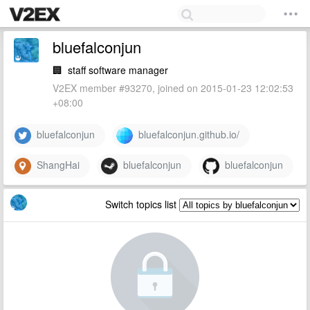
bluefalconjun
🏢
staff software manager
V2EX member #93270, joined on 2015-01-23 12:02:53
+08:00
bluefalconjun
bluefalconjun.github.io/
ShangHai
bluefalconjun
bluefalconjun
Switch topics list