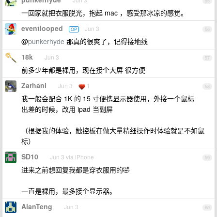
55
一回家就把衣服脱光，抱起 mac ，感受那冰凉的感觉。
eventlooped
Jun 3
OP
56
@
punkerhyde
那真的很爽了，记得接地线
18k
Jun 3
57
前多少年都是裸用，现在接个大屏 很方便
Zarhani
Jun 3
1
58
我一般会配合 1K 的 15 寸便携显示器使用，外接一个鼠标
出差的时候，改用 ipad 当副屏
（根据我的体验，触控板在做大量精细操作时体验就是不如鼠
标）
SD10
Jun 3 via iPhone
59
进来之前想回复我都是穿衣服用的🤣
一直是裸用，最多接个显示器。
AlanTeng
Jun 3
60