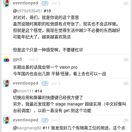
eventlooped
Jun 3
OP
31
@
c9792536451
#19
对对对，哥们，就是你说的这个意思
虽然说随时离职的松弛感有点夸张了，现实也不会这样做。
但就是这个感觉，我现在觉得生活中越少不必要的东西越好
可能年纪大了，越来越喜欢简洁
但是这个只是一种感受啊，不要硬杠🤣
gpt5
Jun 3
32
长期出差的话我会带一个 vision pro
今年国内也会出几款 平替/低替，看上去也可以一战
eventlooped
Jun 3
OP
33
@
brom111
#14
切换应用和屏幕的快捷键已经很方便了
另外，我最近发现那个 stage manager 超级实用（中文好像叫
台前调度），以前一直没有 get 到这个功能
eventlooped
Jun 3
OP
34
@
kangmang92
#11 我发现好几个有隔离工位的用途，这个点