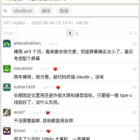
MacBook
裸用
酸痛
107 replies
•
2026-06-04 12:13:01 +08:00
Page 1
1
of 2
2
aiwoshishen
Jun 3
1
裸用 air3 个月，搬来搬去很方便，但是屏幕确实太小了，最近
考虑配个屏幕
tiandishi
Jun 3
1
2
两年裸用，很方便。敲代码终端 claude ，没啥
lumia1020
Jun 3
1
3
长期固定位置用还是外接大屏和键盘鼠标，只要接一根 type-c
线就好了，没什么负担。
wu67
Jun 3
1
4
干活需要副屏. 其他都是用自带.
drivel
Jun 3
1
5
受不了公司的 1080p 大果粒，一直裸用