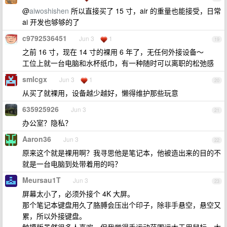
@
aiwoshishen
所以直接买了 15 寸，air 的重量也能接受，日常
ai 开发也够够的了
c9792536451
Jun 3
1
19
之前 16 寸，现在 14 寸的裸用 6 年了，无任何外接设备～
工位上就一台电脑和水杯纸巾，有一种随时可以离职的松弛感
smlcgx
Jun 3
1
20
从买了就裸用，设备越少越好，懒得维护那些玩意
635925926
Jun 3
21
办公室？隐私？
Aaron36
Jun 3
22
原来这个就是裸用啊？我寻思他是笔记本，他被造出来的目的不
就是一台电脑到处带着用的吗？
Meursau1T
Jun 3
23
屏幕太小了，必须外接个 4K 大屏。
那个笔记本键盘用久了胳膊会压出个印子，除非手悬空，悬空又
累，所以外接键盘。