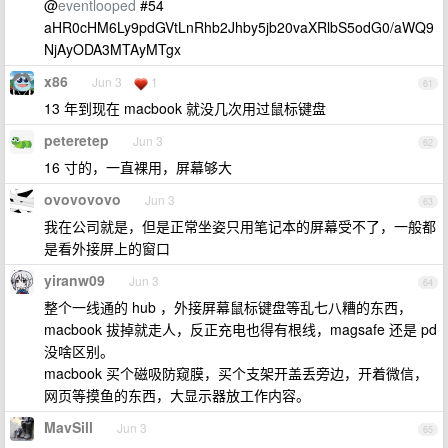
@
eventlooped
#54
aHR0cHM6Ly9pdGVtLnRhb2Jhby5jb20vaXRlbS5odG0/aWQ9
NjAyODA3MTAyMTgx
x86
Jun 3
1
61
13 年到现在 macbook 就没几次用过鼠标键盘
peteretep
Jun 3
62
16 寸的，一直裸用，屏幕够大
ovovovovo
Jun 3
63
我在公司就是，但是正常坐姿只用笔记本的屏幕受不了，一般都
是看外接屏上的窗口
yiranw09
Jun 3
64
整个一线通的 hub ，外接屏幕鼠标键盘等乱七八糟的东西，
macbook 拔掉就走人，反正充电也得有根线，magsafe 还是 pd
没啥区别。
macbook 买个磁吸防窥膜，买个支架开盖丢旁边，开着微信，
网页等摸鱼的东西，大显示器放工作内容。
MavSill
Jun 3
65