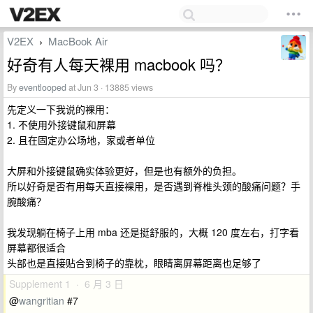
V2EX
MacBook Air
›
好奇有人每天裸用 macbook 吗？
By
eventlooped
at Jun 3 · 13885 views
先定义一下我说的裸用：
1. 不使用外接键鼠和屏幕
2. 且在固定办公场地，家或者单位
大屏和外接键鼠确实体验更好，但是也有额外的负担。
所以好奇是否有用每天直接裸用，是否遇到脊椎头颈的酸痛问题？手
腕酸痛？
我发现躺在椅子上用 mba 还是挺舒服的，大概 120 度左右，打字看
屏幕都很适合
头部也是直接贴合到椅子的靠枕，眼睛离屏幕距离也足够了
Supplement 1 · 6 月 3 日
@
wangritian
#7