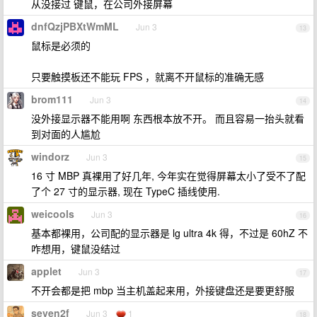
从没接过 键鼠，在公司外接屏幕
dnfQzjPBXtWmML
Jun 3
13
鼠标是必须的
只要触摸板还不能玩 FPS ，就离不开鼠标的准确无感
brom111
Jun 3
14
没外接显示器不能用啊 东西根本放不开。 而且容易一抬头就看
到对面的人尴尬
windorz
Jun 3
15
16 寸 MBP 真裸用了好几年, 今年实在觉得屏幕太小了受不了配
了个 27 寸的显示器, 现在 TypeC 插线使用.
weicools
Jun 3
16
基本都裸用，公司配的显示器是 lg ultra 4k 得，不过是 60hZ 不
咋想用，键鼠没结过
applet
Jun 3
17
不开会都是把 mbp 当主机盖起来用，外接键盘还是要更舒服
seven2f
Jun 3
1
18