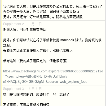
我也有两套大屏，但是现在想减掉办公室的那套，家里搞一套就行了
办公室搞一块大屏，外接键鼠，同时维护两套设备 :)
另外，裸用还有个好处就是屏幕小，隐私这方面更舒服
Supplement 2 · 6 月 3 日
谢谢大家，回帖对我很有帮助！
另外，你们可以试试在椅子平躺着使用 macbook 试试，姿势真的很
舒服。
头颈压力比正坐着使用大屏都小，眼睛也离得远
参考这种（我的桌子是固定的，但也很舒服）：
https://www.xiaohongshu.com/explore/696f0b6b00000000220212e
1?xsec_token=ABNxi6xRy_fXv6yUgTjJlmlv-
c5kHACjzSgGO4GBrG2gM=&source=web_explore_feed
Supplement 3 · 6 月 3 日
裸用是我临时想的词，应该打个引号，忘记了
不好意思，不是故意想发明新词