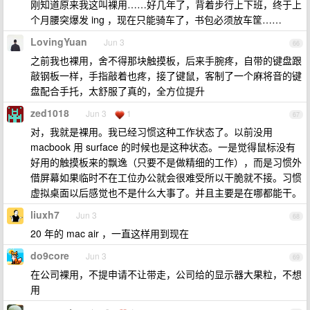
刚知道原来我这叫裸用……好几年了，背着步行上下班，终于上
个月腰突爆发 ing ，现在只能骑车了，书包必须放车筐……
LovingYuan
Jun 3
66
之前我也裸用，舍不得那块触摸板，后来手腕疼，自带的键盘跟
敲钢板一样，手指敲着也疼，接了键鼠，客制了一个麻将音的键
盘配合手托，太舒服了真的，全方位提升
zed1018
Jun 3
1
67
对，我就是裸用。我已经习惯这种工作状态了。以前没用
macbook 用 surface 的时候也是这种状态。一是觉得鼠标没有
好用的触摸板来的飘逸（只要不是做精细的工作），而是习惯外
借屏幕如果临时不在工位办公就会很难受所以干脆就不接。习惯
虚拟桌面以后感觉也不是什么大事了。并且主要是在哪都能干。
liuxh7
Jun 3
68
20 年的 mac air ，一直这样用到现在
do9core
Jun 3
69
在公司裸用，不提申请不让带走，公司给的显示器大果粒，不想
用