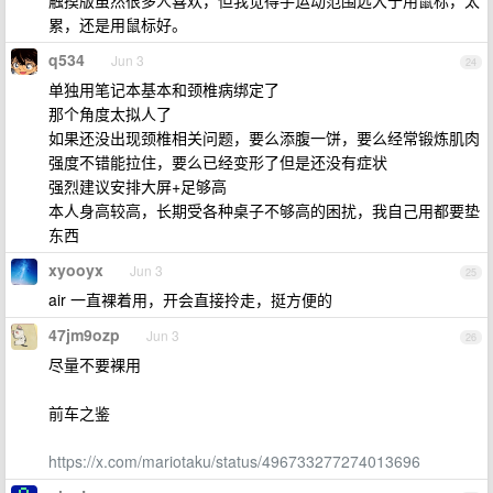
触摸版虽然很多人喜欢，但我觉得手运动范围远大于用鼠标，太
累，还是用鼠标好。
q534
Jun 3
24
单独用笔记本基本和颈椎病绑定了
那个角度太拟人了
如果还没出现颈椎相关问题，要么添腹一饼，要么经常锻炼肌肉
强度不错能拉住，要么已经变形了但是还没有症状
强烈建议安排大屏+足够高
本人身高较高，长期受各种桌子不够高的困扰，我自己用都要垫
东西
xyooyx
Jun 3
25
air 一直裸着用，开会直接拎走，挺方便的
47jm9ozp
Jun 3
26
尽量不要裸用
前车之鉴
https://x.com/mariotaku/status/496733277274013696