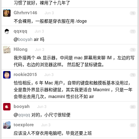
习惯了就好，裸用了十几年了
Ghrhrrv146
Jun 3
76
不会裸用，一般都是穿衣服在用 /doge
qqxqq
Jun 3
77
@
booyah
air 吗
Hilong
Jun 3
78
我外接两个 4k 显示器，中间是 mac 屏幕用来聊 IM ，左边的写
代码，右边的浏览器这样。 然后配了鼠标键盘。
rookie2015
Jun 3
79
恰恰相反，6 年 Mac 用户，自带的键盘和触摸板基本没用过，
全是靠外界显示器和键鼠，其实我更适合 Macmini ，只是一年
会带出去用几次，macmini 性价比不如 air
booyah
Jun 3
80
@
qqxqq
对的，小尺寸很轻便
toexplore
Jun 3
81
应该没人不穿衣用电脑吧，毕竟还要上班