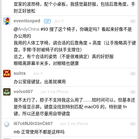
宜家的波昂椅，配个小桌板，我感觉最舒服，包括后靠角度，手
肘正好放松
eventlooped
Jun 3
OP
94
@
AndyChina
#93 搜了这个椅子，你确定吗？看起来好像不是
办公用的
我用的人体工学椅，调合适的后靠角度 + 高度（让手挽略高于键
盘，手臂/手肘被椅子的扶手支撑住）
总之，有个合适的姿势（不是很难搞定）真的好舒服
眼睛离屏幕半米多，对眼睛也健康
suitts
Jun 3
95
办公室接键鼠，出差就裸用
volvo007
Jun 3 via iPhone
96
我不太行了，脖子不支持我这么用了……短时间可以，但基本还
是外接显示屏。键盘没找到特别匹配 macOS 的，特别是 fn
键，所以还是尽量用自带键盘
i67c6NJ0r33nC667
Jun 3 via iPhone
97
mb 正常使用不都是这样吗