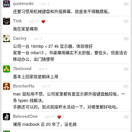
quietnode
Jun 3
43
还要习惯用机械键盘和外接屏幕，就是舍不得触摸板。
Tink
Jun 3
1
44
我在家是裸用
Cacivy
Jun 3
45
公司一台 16mbp + 27 4k 显示器，体验很好
家里一台 mba13 ，书桌裸用确实不太舒服，要低头，但是适合
移动办公，出门随便带
7beloved
Jun 3
46
基本上回家就是躺床上用
ButcherHu
Jun 3
47
mac 鼠标用不惯，公司家里都有套显示屏外接键盘触控板，一
条 typec 线解决。
手腕还可以的，到点就接杯水活动一下，对哪里都好哈哈。
BelovedOne
Jun 3
1
48
裸用 macbook 近 20 年了，没毛病