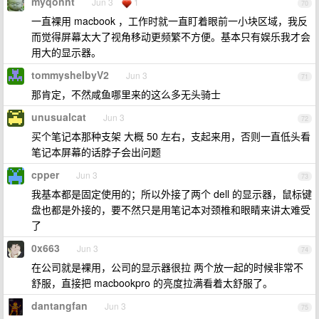
myqonnt
Jun 3
1
70
一直裸用 macbook ，工作时就一直盯着眼前一小块区域，我反
而觉得屏幕太大了视角移动更频繁不方便。基本只有娱乐我才会
用大的显示器。
tommyshelbyV2
Jun 3
71
那肯定，不然咸鱼哪里来的这么多无头骑士
unusualcat
Jun 3
72
买个笔记本那种支架 大概 50 左右，支起来用，否则一直低头看
笔记本屏幕的话脖子会出问题
cpper
Jun 3
73
我基本都是固定使用的；所以外接了两个 dell 的显示器，鼠标键
盘也都是外接的，要不然只是用笔记本对颈椎和眼睛来讲太难受
了
0x663
Jun 3
74
在公司就是裸用，公司的显示器很拉 两个放一起的时候非常不
舒服，直接把 macbookpro 的亮度拉满看着太舒服了。
dantangfan
Jun 3
75