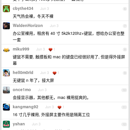
cbythe434
Jun 3
6
天气热会裸，冬天不裸
WaldenHorizon
Jun 3
7
办公室裸用，租房有 40 寸 5k2k120hz+键鼠，想给办公室也整
一套
miku999
Jun 3
1
8
键鼠不需要, 触摸板和 mac 的键盘已经很好用了, 但是得外接屏
幕
hell0m0rld
Jun 3
1
9
无键鼠 n 年了，接大屏
once1mo
Jun 3
10
会接显示器，其他都无，mac 裸用挺爽的。
kangmang92
Jun 3
1
11
16 寸几乎裸用, 外接屏主要作用是隔离工位
yshan
Jun 3
12