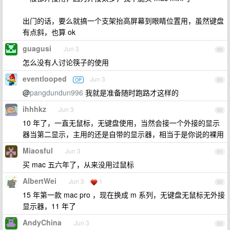
出门的话，要么就搞一个支架抬高屏幕到眼睛位置用，虽然键盘
有点斜，也算 ok
guagusi
Jun 3
88
怎么没有人讨论筷子的使用
eventlooped
Jun 3
OP
89
@
pangdundun996
我就是准备随时跑路才这样的
ihhhkz
Jun 3
90
10 年了，一直无鼠标，无键盘使用，当然会接一个外接的显示
器当第二显示，主用的还是自带的显示器，相当于是你说的裸用
Miaosful
Jun 3
91
买 mac 五六年了，从来没用过鼠标
AlbertWei
Jun 3
1
92
15 年第一款 mac pro ，现在换成 m 系列，无键盘无鼠标无外接
显示器，11 年了
AndyChina
Jun 3
93