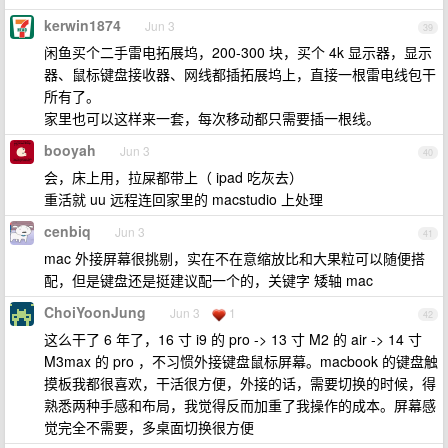
kerwin1874
Jun 3
39
闲鱼买个二手雷电拓展坞，200-300 块，买个 4k 显示器，显示
器、鼠标键盘接收器、网线都插拓展坞上，直接一根雷电线包干
所有了。
家里也可以这样来一套，每次移动都只需要插一根线。
booyah
Jun 3
40
会，床上用，拉屎都带上（ ipad 吃灰去）
重活就 uu 远程连回家里的 macstudio 上处理
cenbiq
Jun 3
41
mac 外接屏幕很挑剔，实在不在意缩放比和大果粒可以随便搭
配，但是键盘还是挺建议配一个的，关键字 矮轴 mac
ChoiYoonJung
Jun 3
1
42
这么干了 6 年了，16 寸 i9 的 pro -> 13 寸 M2 的 air -> 14 寸
M3max 的 pro ，不习惯外接键盘鼠标屏幕。macbook 的键盘触
摸板我都很喜欢，干活很方便，外接的话，需要切换的时候，得
熟悉两种手感和布局，我觉得反而加重了我操作的成本。屏幕感
觉完全不需要，多桌面切换很方便