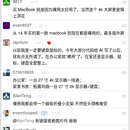
IM1T
Jun 3
49
买 MacBook 就是因为裸用太好用了，当然连个 4k 大屏更是锦
上添花
evan9527
Jun 3
50
从 14 年买的第一款 macbook 到现在都是裸用的，最多接外屏
raptium
Jun 3
1
51
以前我是一定要键盘鼠标的，今年大部分代码给 AI 写了以后，
就有点无所谓了，在办公室就“裸用”了。在家还是显示器、鼠
标、键盘全套整上。
573610635
Jun 3
52
办公室：一台 27 寸 4k 显示器一线通；
家里书房：拓展坞插一台 27 寸 2k 显示器+键盘；
AlanTeng
Jun 3
53
裸用我都会带一个磁吸折叠小支架,不然低头颈椎难受
eventlooped
Jun 3
OP
54
@
AlanTeng
有链接或者图片吗 谢谢
punkerhyde
Jun 3