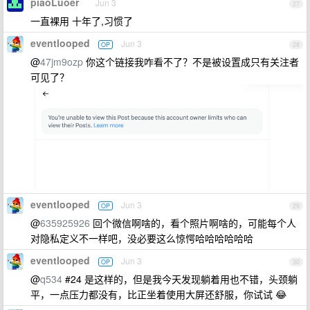
piaoLuoer
Jun 3
27
一直裸用 十年了,习惯了
eventlooped
Jun 3
OP
28
@
47jm9ozp
你这个链接我咋看不了？不是被设置成只有关注者
可见了？
eventlooped
Jun 3
OP
29
@
635925926
回个微信啊啥的，看个照片啊啥的，可能每个人
对隐私定义不一样吧，没必要这么惊愕哈哈哈哈哈哈
eventlooped
Jun 3
OP
30
@
q534
#24 是这样的，但是我今天发现躺着用也不错，头颈躺
平，一点压力都没有，比正坐着使用大屏还舒服，你试试 😂