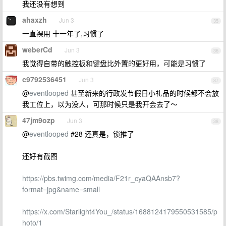
我还没有想到
ahaxzh
Jun 3
35
一直裸用 十一年了,习惯了
weberCd
Jun 3
36
我觉得自带的触控板和键盘比外置的更好用，可能是习惯了
c9792536451
Jun 3
37
@
eventlooped
甚至新来的行政发节假日小礼品的时候都不会放
我工位上，以为没人，可那时候只是我开会去了～
47jm9ozp
Jun 3
38
@
eventlooped
#28 还真是，锁推了
还好有截图
https://pbs.twimg.com/media/F21r_cyaQAAnsb7?
format=jpg&name=small
https://x.com/Starlight4You_/status/1688124179550531585/p
hoto/1