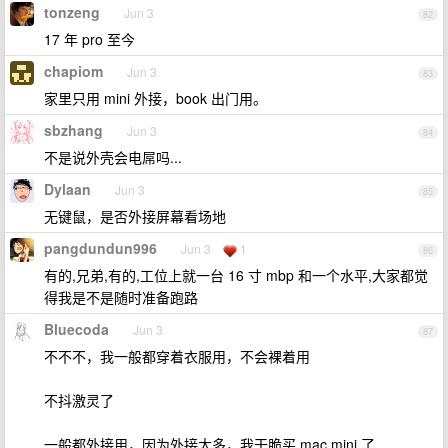
tonzeng
Jun 3
82
17 年 pro 至今
chapiom
Jun 3
83
家里只用 mini 外接，book 出门用。
sbzhang
Jun 3
84
不是说外壳会电屌吗...
Dylaan
Jun 3
85
无键鼠，是否外接屏幕看场地
pangdundun996
Jun 3
1
86
有的,兄弟,有的,工位上就一台 16 寸 mbp 和一个水平,大家都觉
得我是不是随时准备跑路
Bluecoda
Jun 3
87
不不不，我一般都穿着衣服用，不会裸着用
不抖激灵了
一般都外接用，因为外接太多，我干脆买 mac mini 了