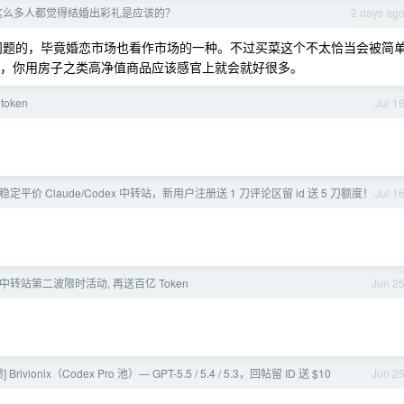
有这么多人都觉得结婚出彩礼是应该的？
2 days ag
没问题的，毕竟婚恋市场也看作市场的一种。不过买菜这个不太恰当会被简
解抨击，你用房子之类高净值商品应该感官上就会就好很多。
oken
Jul 1
一家稳定平价 Claude/Codex 中转站，新用户注册送 1 刀评论区留 id 送 5 刀额度！
Jul 1
 中转站第二波限时活动, 再送百亿 Token
Jun 2
Brivionix（Codex Pro 池）— GPT-5.5 / 5.4 / 5.3，回帖留 ID 送 $10
Jun 2