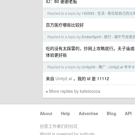
ID：80 谢谢老板
Replied to a topic by
142593
生活
各位给自己的父
›
›
百万医疗哪些比较好
Replied to a topic by
EmberSpirit
旅行
端午节去南京
›
›
吃的没有太踩雷的，抄网上攻略就行。夫子庙或
体验更好些
Replied to a topic by
Unity2Ai
推广
Unity2.ai
›
›
来自
Unity2.ai
，我的 id 是 11112
More replies by kafeicocoa
»
About
·
Help
·
Advertise
·
Blog
·
API
创意工作者们的社区
World is powered by solitude