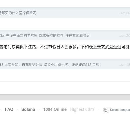
母都买的什么医疗保险呢
Jun 2
玩, 有没有南京的老吃家, 跪求好吃的推荐, 住在玄武湖附近
Jun 2
者老门东类似平江路，不过节假日人会很多，不如晚上去玄武湖逛逛可能
 年中 618 正式开始，首充规则升级 赠金不止薅一次，评论即送$12 余额！
Jun 1
·
FAQ
·
Solana
·
1004 Online
Highest 6679
·
Select Langua