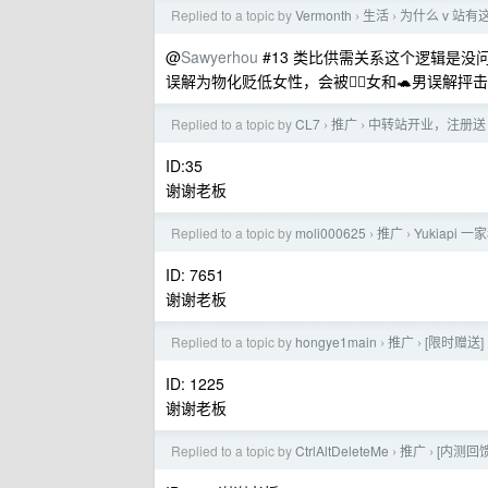
Replied to a topic by
Vermonth
生活
为什么 v 站
›
›
@
Sawyerhou
#13 类比供需关系这个逻辑是
误解为物化贬低女性，会被🧚‍♀️女和🐢男误
Replied to a topic by
CL7
推广
中转站开业，注册送 t
›
›
ID:35
谢谢老板
Replied to a topic by
moli000625
推广
Yukiapi 
›
›
ID: 7651
谢谢老板
Replied to a topic by
hongye1main
推广
[限时赠送]
›
›
ID: 1225
谢谢老板
Replied to a topic by
CtrlAltDeleteMe
推广
[内测回馈] 
›
›