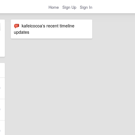
Home
Sign Up
Sign In
kafeicocoa's recent timeline
updates