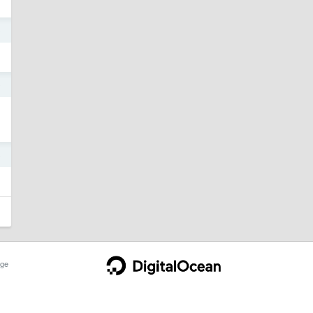
0
0
8
ge