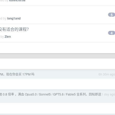
kafeicocoa
5
ed by
long1and
没有适合的课程？
4
d by
Zien
PM，现在你会买 17PM 吗
6h 30m ag
池 0.8 倍率 ，满血 Opus5.0 / Sonnet5 / GPT5.6 / Fable5 全系列，回帖即送
1 day ag