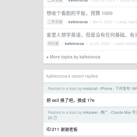
kafeicocoa
想收个看剧的平板，预算 1000
二手交易
•
kafeicocoa
•
Mar 6, 2023
• Lastly repli
家里人想学英语，但是没有任何基础，有
问与答
•
kafeicocoa
•
Jul 22, 2022
• Lastly replie
More topics by kafeicocoa
»
kafeicocoa's recent replies
Replied to a topic by
moducat
iPhone
下月发布 18
›
›
把 se3 换了吧，换成 17e
Replied to a topic by
leikaiwei
推广
Claude Max 号
›
›
20 刀
ID:211 谢谢老板