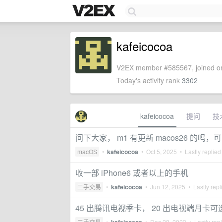
kafeicocoa
V2EX member #585567, joined on
Today's activity rank
3302
kafeicocoa
提问
技
问下大家， m1 有更新 macos26 的吗
macOS
•
kafeicocoa
•
Oct 5, 2025
• Lastly replied
收一部 iPhone6 或者以上的手机
二手交易
•
kafeicocoa
•
Jun 12, 2025
• Lastly repl
45 出腾讯电视季卡， 20 出电视端月卡可选
二手交易
•
•
Dec 28, 2023
• Lastly rep