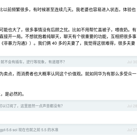
得比以前频繁很多，有时候甚至连续几天。我老婆也容易进入状态，体验也
可能也大了，很多事情没有后顾之忧。比如不用帮忙盖被子，喂夜奶。有
直接开一局。不想就抱着纯聊天，聊天有个很重要的功能，互相把很多事
非暴力沟通》）。我们俩 40 多的夫妻了，我觉得这很难得，很多夫妻
，就不会有插车，逆行等现象，有道理不？
Jul 3
为卖点，而消费者也大概率认同这个价值观。就如同华为有那么多受众一
上，是必然的。
 今天可以订阅了，这里居然一点声音都没有？
Jul 2
 gpt-5.6 sol 现在也就之前 5.5 的水准
Jul 2