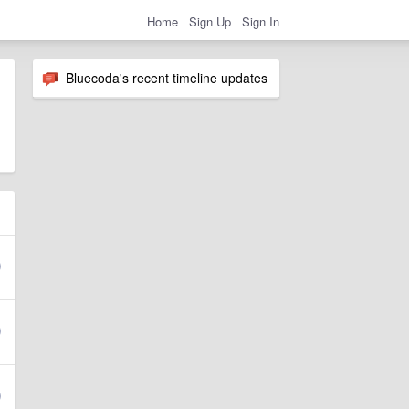
Home
Sign Up
Sign In
Bluecoda's recent timeline updates