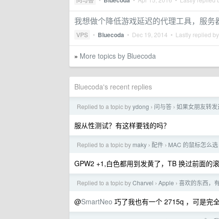
Bluecoda
我想做个降低游戏延迟的代理工具，服务
VPS
•
Bluecoda
•
Dec 19, 2014
• Lastly replied b
More topics by Bluecoda
»
Bluecoda's recent replies
Replied to a topic by
ydong
问与答
如果女朋友转发
›
›
服从性测试？有这样要钱的吗？
Replied to a topic by
maky
配件
MAC 的鼠标怎么选
›
›
GPW2 +1,白色都用到发黄了，TB 换过前
Replied to a topic by
Charvel
Apple
喜欢的东西，
›
›
@
SmartNeo
巧了我也有一个 2715q ，可是完