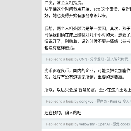
冲突，甚至互相指责。
从学佛这个时间节点开始，sex 这个事情，变
好，她也变得开始有服务意识起来。
我想，两个人相处融洽是第一要因，其次，孩子
时候我们俩在床上能聊好几个小时的天，想要了
情说开了，别憋着，说的时候不要带情绪（参考《
也没有这样融洽。
Replied to a topic by
CNN
分享发现
进入智驾时代
›
›
劣币驱逐良币，国内的企业，可能会把会加塞作
般，过程有没有道德无所谓，重要的是要赢。
所以，以后只会是 智慧加塞，至少在这片土地
Replied to a topic by
dong706
程序员
Kimi k3
›
›
还在预约，骗人的吧
Replied to a topic by
yellowsky
OpenAI
感觉 codex
›
›