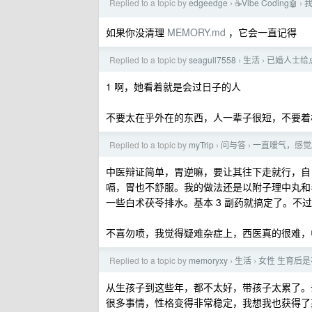
Replied to a topic by
edgeedge
☕Vibe Coding🤖
我
›
›
如果你没清理
MEMORY.md
，它会一直记得
Replied to a topic by
seagull7558
生活
已婚人士给
›
›
1 啊，她看着就是会过日子的人
不要太在乎外在的东西，人一辈子很短，不要着
Replied to a topic by
myTrip
问与答
一直嗳气，感觉
›
›
中医辩证简单，胃逆嘛，要让其往下走就行，自
嗝，胃也不舒服。我的做法还是以附子理中丸和
一些白术茯苓排水。基本 3 副药就搞定了。
不喜勿喷，我觉得疑难杂症上，西医真的很难，
Replied to a topic by
memoryxy
生活
女性 生育后
›
›
从生孩子到这些年，都不太好，带孩子太累了。
很多事情，性格变得非常稳定，我想我也获得了