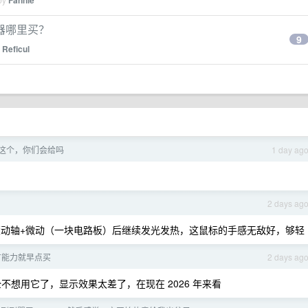
Fannie
器哪里买？
9
y
Reficul
这个，你们会给吗
1 day ag
2 days ag
面的滚动轴+微动（一块电路板）后继续发光发热，这鼠标的手感无敌好，够轻
有能力就早点买
2 days ag
全不想用它了，显示效果太差了，在现在 2026 年来看