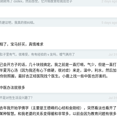
刚刚骂了 codex，然后感觉，它开始故意给我出岔子
2 days ag
点建议吧，我真的很纠结。
5 days ag
相了，宝马好买，真情难求
肚子里有气，很难受，有有经验的 v 友吗，嗳气俩月了
Jul 3
己会开方子的话，几十块钱搞定。我之前是一直打嗝，气少，但是一直打
半夏泻心汤（因为我还有心下痞硬，很对症）来走，温中，利水，然后加
不过你别照搬，最好去正经医院找个医生。小鹿上找一些中医也厉害的。
中医办法就很多
是不是对性生活没兴趣了？
Jul 3
去年我开始学佛学（主要是王德峰的心经和金刚经），突然看淡也看开了
某种智慧。和我老婆的关系变得缓和非常多，以前会因为教育问题有很多