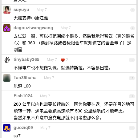
suyuyu
May 7
8
无脑支持小康江淮
dagouziwangwang
May 7
9
去试驾一圈，可以把范围缩小很多，然后我觉得智驾（真的很省
心）和 360 （遇到窄路或者极限会车就知道它的含金量了）是
刚需
tinybaby365
May 7
2
10
不懂电车也不想做功课，就选特斯拉，不容易出错。
Tan35haha
May 7
11
乐道 L60
Fish1024
May 7
12
200 公里以内也需要长续航的。因为你要往返，还要在目的地可
能转一转，满电主要跑高速能有 500 公里续航的才能考虑。
当然如果不介意中途充电那就不用考虑那么多。
guoziq09
May 7
13
su7