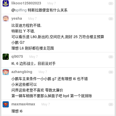
likooo125802023
May 7
21
@
spiffing
特斯拉跟便宜有什么关系
yesha
May 7
22
比亚迪方程豹不错,
特斯拉 Y 不错,
可以看乐道 L80,新出的,空间巨大,刚好 25 万符合楼主预算
小鹏 G7
理想 L6 刚好都在楼主范围
ql9075
May 7
23
i6, 6 边形战士，目前没对手
azhangbing
May 7
24
小鹏车主来条件一小小鹏 g7 还有理想 i6 也不错
小米这些都可以
问界这些老登不喜欢 零跑太廉价
第一辆车稍微不要那么掉面子吧 byd 第一个就排除
maxmax4max
May 7
25
理想 i6