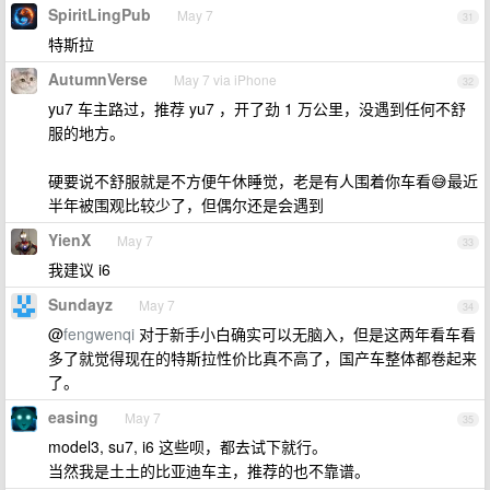
SpiritLingPub
May 7
31
特斯拉
AutumnVerse
May 7 via iPhone
32
yu7 车主路过，推荐 yu7 ，开了劲 1 万公里，没遇到任何不舒
服的地方。
硬要说不舒服就是不方便午休睡觉，老是有人围着你车看😅最近
半年被围观比较少了，但偶尔还是会遇到
YienX
May 7
33
我建议 i6
Sundayz
May 7
34
@
fengwenqi
对于新手小白确实可以无脑入，但是这两年看车看
多了就觉得现在的特斯拉性价比真不高了，国产车整体都卷起来
了。
easing
May 7
35
model3, su7, i6 这些呗，都去试下就行。
当然我是土土的比亚迪车主，推荐的也不靠谱。