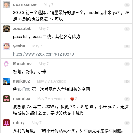
duanxianze
May 7
36
20-25 就三个选择，销量最好的那三个，model y,小米 yu7 ，理
想 i6,别的也就极氪 7x 可以
zoozobib
May 7
37
pass tsl ，pass 二线，其他各有优势
yesha
May 7
38
https://www.v2ex.com/t/1210879
Moishine
May 7
39
极氪，蔚来，小米
asuka02
May 7 via Android
40
@
spiffing
第一次听见有人夸特斯拉的空间
mariolee
May 7 via Android
2
41
我极氪 7X 车主，20W+，极氪 7X ，理想 i6 ，小米 yu7 ，无脑
特斯拉的都什么鬼，要啥没啥充电贼慢
niboy
May 7
42
从我的角度，平时不开的话就不买，买车前先考虑停车问题。