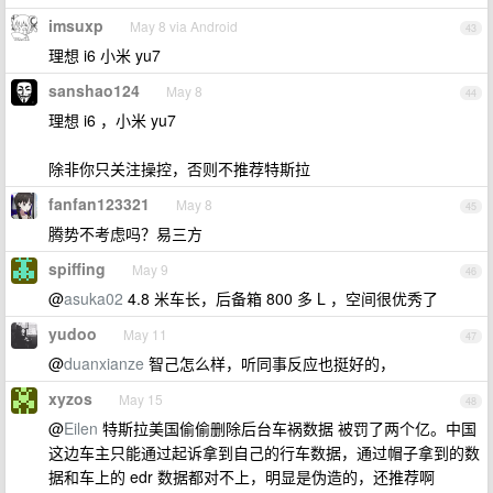
imsuxp
May 8 via Android
43
理想 i6 小米 yu7
sanshao124
May 8
44
理想 i6 ，小米 yu7
除非你只关注操控，否则不推荐特斯拉
fanfan123321
May 8
45
腾势不考虑吗？易三方
spiffing
May 9
46
@
asuka02
4.8 米车长，后备箱 800 多 L ，空间很优秀了
yudoo
May 11
47
@
duanxianze
智己怎么样，听同事反应也挺好的，
xyzos
May 15
48
@
Eilen
特斯拉美国偷偷删除后台车祸数据 被罚了两个亿。中国
这边车主只能通过起诉拿到自己的行车数据，通过帽子拿到的数
据和车上的 edr 数据都对不上，明显是伪造的，还推荐啊