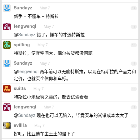
Sundayz
May 7
14
新手 + 不懂车 = 特斯拉
fengwenqi
May 7
15
@
Sundayz
错了，懂车的才选特斯拉
spiffing
May 7
16
特斯拉，便宜空间大，偶尔拉货都没问题
Sundayz
May 7
17
@
fengwenqi
两年前可以无脑特斯拉，以现在特斯拉的产品力和
定价，也就买个信仰和车标。
suitts
May 7
18
特斯拉小米极氪之类的，都去试驾看看
fengwenqi
May 7
19
@
Sundayz
现在也可以无脑入，毕竟买车的试错成本太大了
evilHa
May 7
20
好吧，比亚迪车主土土的退下了