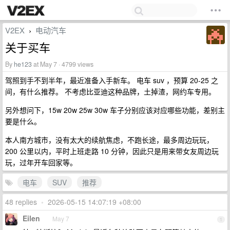
V2EX
电动汽车
›
关于买车
By
he123
at May 7 · 4799 views
驾照到手不到半年，最近准备入手新车。 电车 suv ，预算 20-25 之
间，有什么推荐。 不考虑比亚迪这种品牌，土掉渣，网约车专用。
另外想问下，15w 20w 25w 30w 车子分别应该对应哪些功能，差别主
要是什么。
本人南方城市，没有太大的续航焦虑，不跑长途，最多周边玩玩，
200 公里以内，平时上班走路 10 分钟，因此只是用来带女友周边玩
玩，过年开车回家等。
电车
SUV
推荐
48 replies
•
2026-05-15 14:07:19 +08:00
Eilen
May 7
1