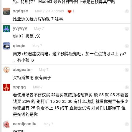
特...特斯拉？ Model3 最近各种补贴下来是在预算其中的
xgdgsc
May 7 via Android
1
2
比亚迪关我方程豹钛 7 啥事
yvyvyv
May 7
3
纯电？极氪 7X
qieqie
May 7
4
南方+短途建议纯电，这个预算极氪吧，加一点点钱可以上 yu7
，有小孩 i6
abigeater
May 7
5
买特斯拉吧 很有面子
xppgg
May 7
6
看使用场景不建议买 非要买就按顶格预算买 能 25 就 25 不要省
钱买 20w 的 别打听 15 20 25 30 有什么功能 就看你兜里有多少
你兜里有 25 你看不上 15 的车 直接去试驾 好哥们儿都懂车 但
是掏钱的是你
caroljeanliu
May 7
7
蔚来吧