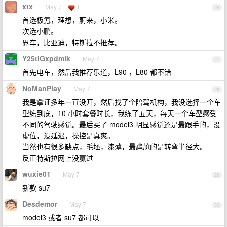
xtx
May 7
1
26
首选极氪，理想，蔚来，小米。
次选小鹏。
界车，比亚迪，特斯拉不推荐。
Y25tIGxpdmlk
May 7
27
首先电车，然后我推荐乐道，L90 ，L80 都不错
NoManPlay
May 7
28
我是拿证多年一直没开，然后找了个陪驾机构，我没选择一个车
型练到底，10 小时套餐时长，我练了五天，每天一个车型感受
不同的驾驶感觉。最后买了 model3 明显感觉还是最跟手的，没
虚位，没延迟，操控是真爽。
当然也有很多缺点，毛坯，漆薄，最尴尬的是转弯半径大。
反正特斯拉网上没赢过
wuxie01
May 7
29
新款 su7
Desdemor
May 7
30
model3 或者 su7 都可以