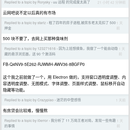
Replied to a topic by Rorysky
uu 远程 的完成度太高了
21 小时 42 分钟前
›
云网吧说不定以后真的有市场
Replied to a topic by starlz
租了四年的房子退租,被房东老太克扣了 500
1 天
›
前
押金
500 块不要了，去网上买那种臭味剂
Replied to a topic by 123271616
因为上班想摸鱼，我做了一个能自动隐
1 天
›
前
藏的悬浮浏览器，送 90 个激活码
FB-Q4NV9-5E262-RJWMH-AWV36-8BGFP0
这个我之前就做了一个，用 Electron 做的，支持窗口透明度调整、内
容透明度调整、无图模式、字体调整、页面样式调整、鼠标移开自动
隐藏等功能。
Replied to a topic by Crazypiao
迷茫的中登感悟
1 天前
›
有房贷会比较难，慢慢熬
Replied to a topic by i0error
我分析了 11 万局王者对局，发现一些有趣
1 天
›
前
的事情