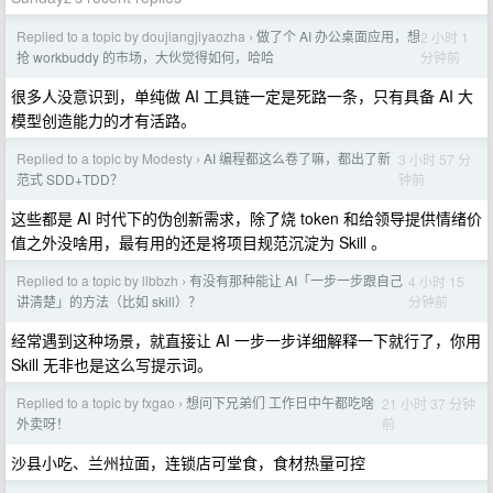
Replied to a topic by doujiangjiyaozha
做了个 AI 办公桌面应用，想
2 小时 1
›
分钟前
抢 workbuddy 的市场，大伙觉得如何，哈哈
很多人没意识到，单纯做 AI 工具链一定是死路一条，只有具备 AI 大
模型创造能力的才有活路。
Replied to a topic by Modesty
AI 编程都这么卷了嘛，都出了新
3 小时 57 分
›
钟前
范式 SDD+TDD？
这些都是 AI 时代下的伪创新需求，除了烧 token 和给领导提供情绪价
值之外没啥用，最有用的还是将项目规范沉淀为 Skill 。
Replied to a topic by llbbzh
有没有那种能让 AI「一步一步跟自己
4 小时 15
›
分钟前
讲清楚」的方法（比如 skill）？
经常遇到这种场景，就直接让 AI 一步一步详细解释一下就行了，你用
Skill 无非也是这么写提示词。
Replied to a topic by fxgao
想问下兄弟们 工作日中午都吃啥
21 小时 37 分钟
›
前
外卖呀！
沙县小吃、兰州拉面，连锁店可堂食，食材热量可控