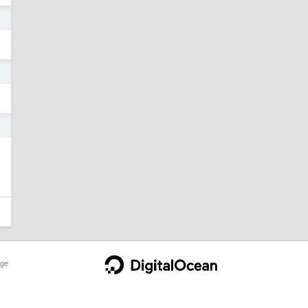
2
2
5
ge