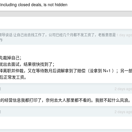
 including closed deals, is not hidden
领导谈话 让自己出去找工作了，公司已经几个月都不发工资了，老板意思是
1 day ag
作
先裁掉自己；
息就出去面试，结果很快找到了；
择离职并仲裁，又在等待数月后调解拿到了赔偿（没拿到 N+1 ）；另一
后正常发工资。
难
2 days ag
公司的经营信息我都打印了，奈何去大人那里都不看的。我掀不起什么风浪
难
2 days ag