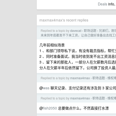
Deals
info,
maxmax4max's recent replies
Replied to a topic by
davecat
职场话题
兄弟们，刚
›
›
未来到年底都发不下来工资，让自己做好准备出去找工
几年前相似场景
1 、和部门领导私下谈，有没有裁员指标，帮忙
2 、同时准备面试，我当时收到发不出工资消
3 、留下来的那批人，一部分人在欠薪数月后选
分人在欠薪半年后依然留下，公司换了投资人最
Replied to a topic by
maxmax4max
职场话题
维权
›
›
@
was
聊天记录、支付记录还有涉及到 3 家
Replied to a topic by
maxmax4max
职场话题
维权
›
›
@
fish2050
总要做点什么，不然直接打水漂