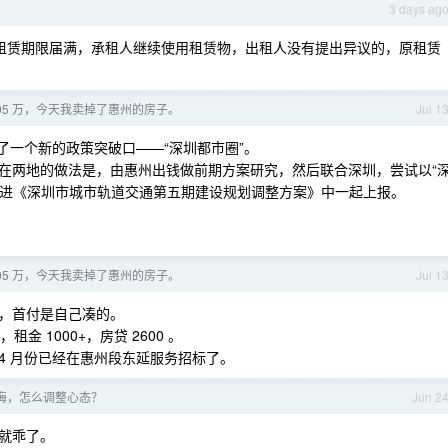
。
3 days ag
租赁期限届满，承租人继续使用租赁物，出租人没有提出异议的，原租赁
 105 万，今天我卖掉了惠州的房子。
Jul 1
一个新的政策突破口——“深圳都市圈”。
在两地的做法是，由惠州出钱做前期方案研究，然后联合深圳，尝试以“
包塞进《深圳市城市轨道交通第五期建设规划调整方案》中一起上报。
 105 万，今天我卖掉了惠州的房子。
Jul 1
，首付是自己凑的。
 1000+，房贷 2600 。
 4 月份已经在惠州段东延服务招标了。
悔，怎么调整心态？
Jun 2
就乖了。