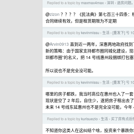
Replied to a topic by
maxmax4max
深圳
退房问题
›
›
@
zizon
？？？？《民法典》第七百三十四条：
合同继续有效，但是租赁期限为不定期
Replied to a topic by
kevinmissu
生活
[重发下] 亏
›
›
@
Arvin0913
直到近一两年，深惠两地政府找到了
新的策略：由于国家支持都市圈同城化建设，现
圳都市圈”的名义，把 14 号线惠州段捆绑打
所以说也不是完全没可能。
Replied to a topic by
kevinmissu
生活
[重发下] 亏
›
›
哪里的房子都跌，我当时高位在惠州也入了一套
现状是空了 2 年后，自住少，遂把房子租出去了，租金
未来 14 号线东延惠州也不是完全没可能，今年
Replied to a topic by
kurisuezio
生活
买了房有点后
›
›
不知道你这类人在这纠结个啥，投资来个暴跌你