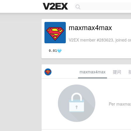
maxmax4max
V2EX member #283623, joined on
0.01
maxmax4max
提问
Per maxmax4m