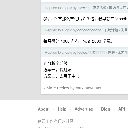
Replied to a topic by
Flowing
职场话题
国内各大厂
›
›
@
yifei2
有那么夸张吗 2-3 倍，我早就在 jobsd
Replied to a topic by
dongdongdong
职场话题
失业
›
›
每月额外 4000 左右，先交 2000 学费。
Replied to a topic by
leoleo717011111
家庭
因为坐
›
›
还分析个毛线
方案一，找月嫂
方案二，去月子中心
More replies by maxmax4max
»
About
·
Help
·
Advertise
·
Blog
·
API
创意工作者们的社区