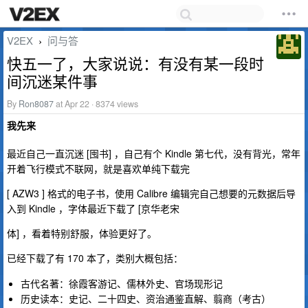
V2EX
问与答
›
快五一了，大家说说：有没有某一段时
间沉迷某件事
By
Ron8087
at Apr 22 · 8374 views
我先来
最近自己一直沉迷 [囤书] ，自己有个 Kindle 第七代，没有背光，常年
开着飞行模式不联网，就是喜欢单纯下载完
[ AZW3 ] 格式的电子书，使用 Calibre 编辑完自己想要的元数据后导
入到 Kindle ，字体最近下载了 [京华老宋
体] ，看着特别舒服，体验更好了。
已经下载了有 170 本了，类别大概包括：
古代名著：徐霞客游记、儒林外史、官场现形记
历史读本：史记、二十四史、资治通鉴直解、翦商（考古）