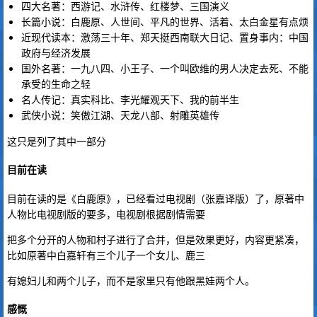
四大名著：西游记、水浒传、红楼梦、三国演义
长篇小说：白鹿原、人世间、平凡的世界、活着、太白金星有点烦
近现代读本：激荡三十年、郑天挺西南联大日记、置身事内：中国
政府与经济发展
国外名著：一九八四、小王子、一个叫欧维的男人决定去死、不能
承受的生命之轻
名人传记：真实科比、李光耀观天下、我的前半生
武侠小说：笑傲江湖、天龙八部、射雕英雄传
这只是列了其中一部分
目前在读
目前在读的是《白鹿原》，已经看过电视剧（张嘉译版）了，原著中
人物比电视剧版的要多，电视剧根据剧情需要
把多个分开的人物和村子进行了合并，但是效果更好，内容更紧凑，
比如原著中白嘉轩有三个儿子一个女儿、鹿三
有媳妇儿和两个儿子，而不是家里只有他跟黑娃两个人。
感慨