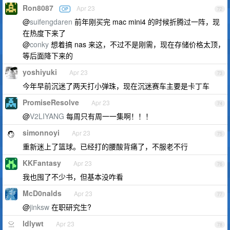
Ron8087
Apr 23
OP
72
@
suifengdaren
前年刚买完 mac mini4 的时候折腾过一阵，现
在热度下来了
@
conky
想着搞 nas 来这，不过不是刚需，现在存储价格太顶，
等后面降下来的
yoshiyuki
Apr 23
73
今年早前沉迷了两天打小弹珠，现在沉迷赛车主要是卡丁车
PromiseResolve
Apr 23
74
@
V2LIYANG
每周只有周一一集啊！！！
simonnoyi
Apr 23
75
重新迷上了篮球。已经打的腰酸背痛了，不服老不行
KKFantasy
Apr 23
76
我也囤了不少书，但基本没咋看
McD0nalds
Apr 23
77
@
jinksw
在职研究生?
ldlywt
Apr 23
78