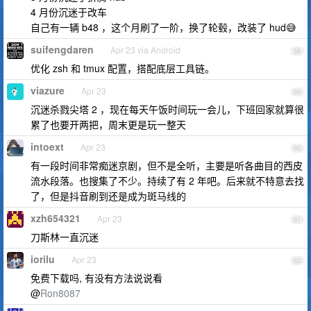
4 月份沉迷于改车
自己有一辆 b48 ，这个月刷了一阶，换了轮毂，改装了 hud😅
suifengdaren
Apr 23 via Android
58
优化 zsh 和 tmux 配置，搭配底层工具链。
viazure
Apr 23
59
沉迷杀戮尖塔 2 ，现在每天午饭时间玩一会儿，下班回家就算很
累了也要开两把，周末更是玩一整天
intoext
Apr 23
60
有一段时间非常痴迷京剧，但不是全听，主要是听各曲目的西皮
流水段落。也搜集了不少。持续了有 2 年吧。后来就不特意去找
了，但是抖音刷到还是成为斑马线的
xzh654321
Apr 23
61
刀斯林一直沉迷
iorilu
Apr 23
62
免费下载吗, 有没有方法说说看
@
Ron8087