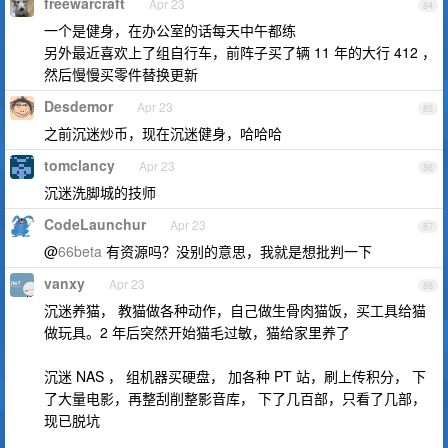
freewarcraft
Apr 23
84
一个是健身，在办公室的话每天中午都练
另外最近喜欢上了组自行车，前阵子买了辆 11 年的大行 412 ，
然后慢慢买零件替换更新
Desdemor
Apr 23
85
之前沉迷炒币，现在沉迷健身，哈哈哈
tomclancy
Apr 23
86
沉迷洗脚城的技师
CodeLaunchur
Apr 23
87
@
66beta
有资源吗？没别的意思，我就是想批判一下
vanxy
Apr 23
88
沉迷养猫， 教猫做各种动作，自己做生骨肉猫饭，买工具给猫
做玩具。2 年后突然开始猫毛过敏，猫给家里养了
沉迷 NAS ， 组机器买硬盘， 加各种 PT 站，刷上传积分， 下
了大量电影，再整刮削整影音库， 下了几百部，只看了几部，
现已脱坑