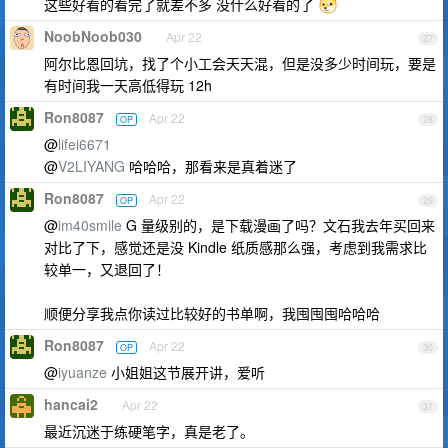
这些好看的看完了就差不多 没什么好看的了
NoobNoob030
Apr 22
27
阿尔比恩回坑，找了个小工会天天混，但是没多少时间玩，要是
有时间我一天高低得玩 12h
Ron8087
Apr 22
OP
28
@
lifei6671
@
V2LIYANG
哈哈哈，那看来是真着迷了
Ron8087
Apr 22
OP
29
@
im40smile
G 量级别的，是下载漫画了吗？文石我去年买回来
对比了下，感觉还是没 Kindle 纸质感那么强，考虑到我需求比
较单一，又退回了！
顺便分享我点你读过比较好的书单啊，我囤囤囤哈哈哈
Ron8087
Apr 22
OP
30
@
iyuanze
小姐姐这节展开讲，爱听
hancai2
Apr 22
31
最近沉迷于练硬笔字，真是老了。