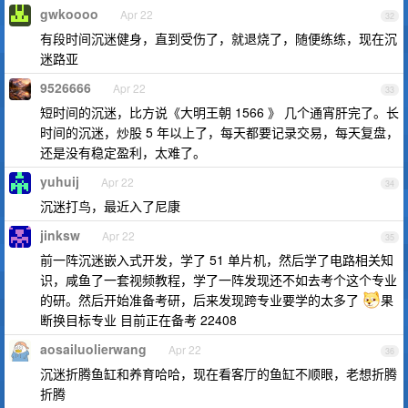
gwkoooo
Apr 22
32
有段时间沉迷健身，直到受伤了，就退烧了，随便练练，现在沉
迷路亚
9526666
Apr 22
33
短时间的沉迷，比方说《大明王朝 1566 》 几个通宵肝完了。长
时间的沉迷，炒股 5 年以上了，每天都要记录交易，每天复盘，
还是没有稳定盈利，太难了。
yuhuij
Apr 22
34
沉迷打鸟，最近入了尼康
jinksw
Apr 22
35
前一阵沉迷嵌入式开发，学了 51 单片机，然后学了电路相关知
识，咸鱼了一套视频教程，学了一阵发现还不如去考个这个专业
的研。然后开始准备考研，后来发现跨专业要学的太多了
果
断换目标专业 目前正在备考 22408
aosailuolierwang
Apr 22
36
沉迷折腾鱼缸和养育哈哈，现在看客厅的鱼缸不顺眼，老想折腾
折腾