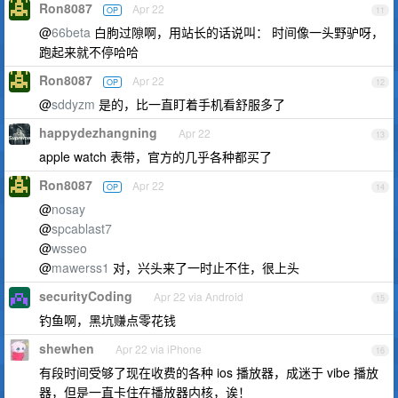
Ron8087
Apr 22
OP
11
@
66beta
白朐过隙啊，用站长的话说叫： 时间像一头野驴呀，
跑起来就不停哈哈
Ron8087
Apr 22
OP
12
@
sddyzm
是的，比一直盯着手机看舒服多了
happydezhangning
Apr 22
13
apple watch 表带，官方的几乎各种都买了
Ron8087
Apr 22
OP
14
@
nosay
@
spcablast7
@
wsseo
@
mawerss1
对，兴头来了一时止不住，很上头
securityCoding
Apr 22 via Android
15
钓鱼啊，黑坑赚点零花钱
shewhen
Apr 22 via iPhone
16
有段时间受够了现在收费的各种 ios 播放器，成迷于 vibe 播放
器，但是一直卡住在播放器内核，诶！