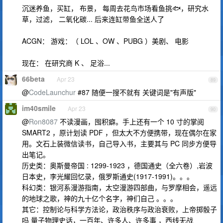
沉迷养鱼，买缸， 布景， 每周去花鸟市场看鱼挑🐟，研究水
草，过滤， 二氧化碳... 后来连缸带鱼全送人了
ACGN： 游戏：（ LOL 、OW 、PUBG ）美剧、 电影
现在： 在研究商 K 、 足浴...
66beta
Apr 23
89
@
CodeLaunchur
#87 随便一搜不就有 关键词是"有声版"
im40smile
Apr 23
90
@
Ron8087
不读漫画，囤积癖。手上还有一个 10 寸的掌阅
SMART2 ，原计划读 PDF ，但太大不方便携带，现在偶尔在家
用。文石上装微信读书，自己导入书，主要其与 PC 同步方便导
出笔记。
历史类：奥斯曼帝国 : 1299-1923 ，德国通史（全六卷）,岩波
日本史，李光耀回忆录，俄罗斯通史(1917-1991)。。。
科幻类：银河系漫游指南，太空漫游四部曲，与罗摩相会，遥远
的地球之歌，神的九十亿个名字，神们自己 。。。
其它：控制论与科学方法论，政治秩序与政治衰败，上帝掷骰子
吗 量子物理史话，一百年、许多人、许多事 ，西线无战