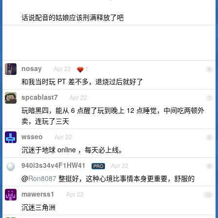
话说配音的姑娘应该刑满释放了吧
nosay
Apr 22
1
6
和我当时玩 PT 差不多，退烧过后就好了
spcablast7
Apr 22
7
玩暗黑四，能从 6 点醒了玩到晚上 12 点睡觉，中间吃两顿外
卖，连玩了三天
wsseo
Apr 22
8
沉迷于地球 online ，每天必上线。
940i3s34v4F1HW41
Apr 22
PRO
9
@
Ron8087
整挺好，这种心境比事情本身更重要，舒服的
mawerss1
Apr 22
10
沉迷三角洲