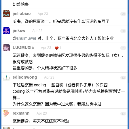
幻兽帕鲁
jmliubiao
Apr 23
79
听书，谦的屌事道士。听完后就没有什么沉迷的东西了
jinksw
Apr 23
80
@
shuimuwei
对，非全，我准备考北交大的人工智能专业
LUOMUXIE
Apr 23
1
81
沉迷健身，去到健身房撸铁区发现很多男的练得不如我（女），
很有成就感
最重要的是，个人精神状态好了很多
edisonwong
Apr 23
82
下班后沉迷 coding 一些自嗨（或者称作无用）的东西
coding 这个行为对我来说就像是用时间+努力去兑换彩票刮奖一
样...
为什么这么沉迷？因为我中过大奖，我朋友也中过
rexmann
Apr 23
83
沉迷健身，每天不练练就不得劲