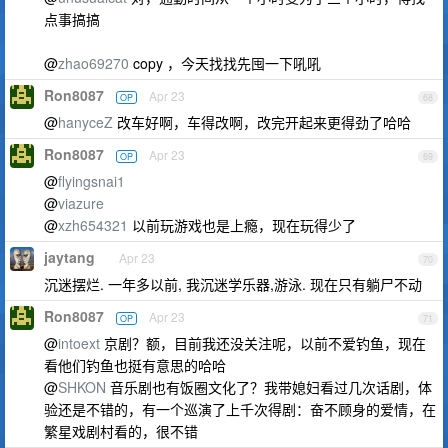
点事搞搞
@
zhao69270
copy ，今天找找先囤一下吼吼
Ron8087
Apr 23
OP
68
@
hanyceZ
改车好啊，车得改啊，改完开起来更得劲了哈哈
Ron8087
Apr 23
OP
69
@
flyingsnai1
@
viazure
@
xzh654321
以前玩游戏也是上瘾，现在玩得少了
jaytang
Apr 23
70
沉迷摆烂. 一年多以前, 我沉迷学乐器,游泳. 现在只有躺尸不动
Ron8087
Apr 23
OP
71
@
intoext
京剧？额，目前我还没关注呢，以前不爱钓鱼，现在
看他们钓鱼也挺有意思的哈哈
@
SHKON
音乐剧也有饭圈文化了？我带媳妇看过几次话剧，体
验还是不错的，有一个巡演了上千次得剧：奋不顾身的爱情，在
繁星戏剧村看的，很不错