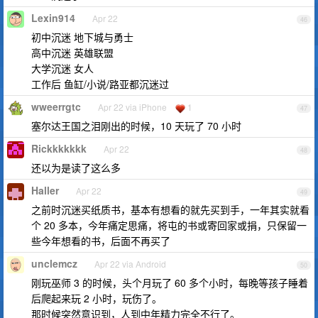
Lexin914
Apr 22
46
初中沉迷 地下城与勇士
高中沉迷 英雄联盟
大学沉迷 女人
工作后 鱼缸/小说/路亚都沉迷过
wweerrgtc
Apr 22 via iPhone
1
47
塞尔达王国之泪刚出的时候，10 天玩了 70 小时
Rickkkkkkk
Apr 22
48
还以为是读了这么多
Haller
Apr 22
49
之前时沉迷买纸质书，基本有想看的就先买到手，一年其实就看
个 20 多本，今年痛定思痛，将屯的书或寄回家或捐，只保留一
些今年想看的书，后面不再买了
unclemcz
Apr 22 via Android
50
刚玩巫师 3 的时候，头个月玩了 60 多个小时，每晚等孩子睡着
后爬起来玩 2 小时，玩伤了。
那时候突然意识到，人到中年精力完全不行了。