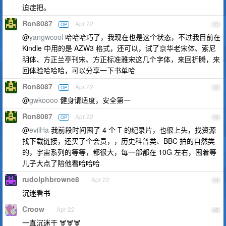
迫症把。
Ron8087
Apr 22
OP
41
@
yangwcool
哈哈哈巧了，我现在也是这个状态，不过我目前在
Kindle 中用的是 AZW3 格式，还可以，试了京华老宋体、索尼
明体、方正兰亭刊宋、方正标准雅宋这几个字体，来回折腾，来
回体验哈哈哈，可以分享一下书单哈
Ron8087
Apr 22
OP
42
@
gwkoooo
健身请适度，安全第一
Ron8087
Apr 22
OP
43
@
evilHa
我前段时间囤了 4 个 T 的纪录片，也很上头，找资源
找下载链接，还买了个会员，，历史科普类、BBC 拍的自然类
的，宇宙系列的等等，都很大，每一部都在 10G 左右，囤着等
儿子大点了陪他看哈哈哈
rudolphbrowne8
Apr 22
44
沉迷看书
Croow
Apr 22
45
一直沉迷于 🫎🫎🫎