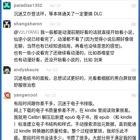
paradise1352
Apr 22
37
沉迷艾尔登法环，等本体通关了一定要搞 DLC
shangsharon
Apr 22
38
@
V2LIYANG
我一般都是动漫前期好看的话就直接开始看小说，
仙逆小说已经看完了，动漫都不看了(因为觉得小说后期好像很
无聊，当然也有已经知道结局，再看也没啥意思的感觉)。
也有一些小说看完了还继续看动漫的，比如吞噬星空
也有动漫好看，还没开始看小说的，比如 剑来
andyskaura
Apr 22
39
沉迷电纸书的面板，总想试试更好的，光看着细腻的黑白屏就很
舒服很治愈
yangwcool
Apr 22
40
有段时间跟你差不多，沉迷于电子书排版。
网上下载的电子书质量参差不齐，在 kindle 里阅读效果很差。
我就用 Calibri 解压后新建 epub 电子书，按 epub （和 kindle
）标准建立电子书结构和样式，手动搜索添加元数据，直到能通
过 kindle 转换器的质量检查。整个过程很繁琐，我却乐此不
疲。那段时间书没读多少，书攒了很多。大部分用于满足我的强