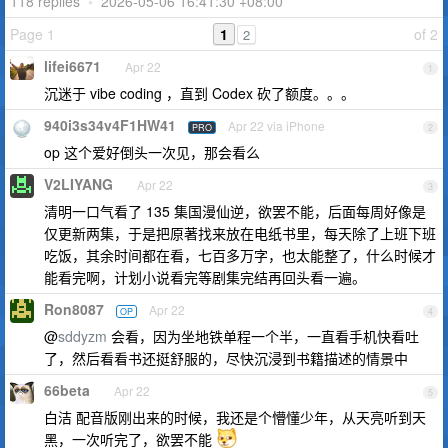
118 replies
•
2026-05-06 16:41:30 +08:00
Page 1
1
of 2
2
lifei6671
Apr 22
1
沉迷于 vibe coding ，直到 Codex 砍了额度。。。
940i3s34v4F1HW41
Apr 22 via iPhone
PRO
2
op 这个爱好倒头一次见，那会看么
V2LIYANG
Apr 22
3
清明一口气看了 135 集国漫仙逆，欲罢不能，后面每周好像是
仅更新两集，于是把原著找来放在电纸书里，每天除了上班下班
吃饭，其余时间都在看，七百多万字，也太能整了，什么时候才
能看完啊，计划小说看完等剧集完结再回头看一遍。
Ron8087
Apr 22
OP
4
@
sddyzm
会看，因为坐地铁单程一个半，一直看手机快看吐
了，然后看看书还挺舒服的，尽快沉浸到书籍描述的情景中
66beta
Apr 22
5
白洁 配音版刚出来的时候，我还是个懵懂少年，从天亮听到天
黑，一次听完了，欲罢不能