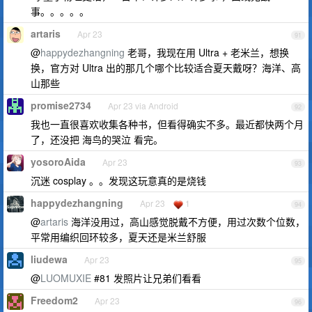
事。。。。。
artaris
Apr 23
91
@
happydezhangning
老哥，我现在用 Ultra + 老米兰，想换
换，官方对 Ultra 出的那几个哪个比较适合夏天戴呀？海洋、高
山那些
promise2734
Apr 23 via Android
92
我也一直很喜欢收集各种书，但看得确实不多。最近都快两个月
了，还没把 海鸟的哭泣 看完。
yosoroAida
Apr 23
93
沉迷 cosplay 。。发现这玩意真的是烧钱
happydezhangning
Apr 23
1
94
@
artaris
海洋没用过，高山感觉脱戴不方便，用过次数个位数，
平常用编织回环较多，夏天还是米兰舒服
liudewa
Apr 23
95
@
LUOMUXIE
#81 发照片让兄弟们看看
Freedom2
Apr 23
96