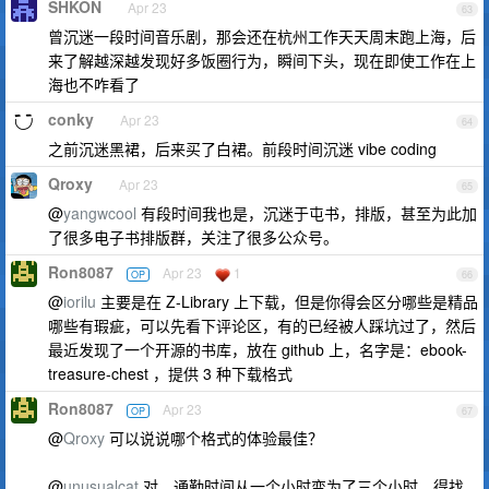
SHKON
Apr 23
63
曾沉迷一段时间音乐剧，那会还在杭州工作天天周末跑上海，后
来了解越深越发现好多饭圈行为，瞬间下头，现在即使工作在上
海也不咋看了
conky
Apr 23
64
之前沉迷黑裙，后来买了白裙。前段时间沉迷 vibe coding
Qroxy
Apr 23
65
@
yangwcool
有段时间我也是，沉迷于屯书，排版，甚至为此加
了很多电子书排版群，关注了很多公众号。
Ron8087
Apr 23
1
OP
66
@
iorilu
主要是在 Z-Library 上下载，但是你得会区分哪些是精品
哪些有瑕疵，可以先看下评论区，有的已经被人踩坑过了，然后
最近发现了一个开源的书库，放在 github 上，名字是：ebook-
treasure-chest ，提供 3 种下载格式
Ron8087
Apr 23
OP
67
@
Qroxy
可以说说哪个格式的体验最佳？
@
unusualcat
对，通勤时间从一个小时变为了三个小时，得找