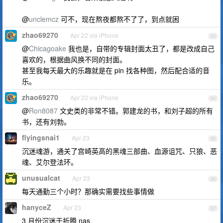
@
unclemcz
可不，现在熬夜都熬不了了，到点就困
zhao69270
Apr 22 via iPhone
53
@
Chicagoake
我也是，自带的专辑封面太丑了，都是改成自己
喜欢的，根据曲风换不同的封面。
甚至我每天最大的乐趣就是在 pin 找各种图，然后配合适的音
乐。
zhao69270
Apr 22 via iPhone
54
@
Ron8087
文史类的非常不错。郭建龙的书，和刘子超的所有
书，还有刘勃。
flyingsnai1
Apr 23
55
沉迷魂游，通关了宫崎英高的黑魂三部曲、血源诅咒、只狼、恶
魂、艾尔登法环。
unusualcat
Apr 23
56
每天通勤三个小时？那确实需要找些事情做
hanyceZ
Apr 23
57
3 月份沉迷于折腾 nas