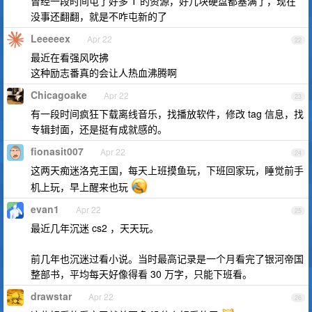
曾经一段时间屯了好多 T 的资源，好几块硬盘都塞满了，现在
没事还翻翻，就是不咋屯新的了
Leeeeex
Apr 22
22
最近在看强风吹拂
这种励志番真的会让人热血沸腾啊
Chicagoake
Apr 22
23
有一段时间疯狂下载离线音乐，找播放软件，修改 tag 信息，找
专辑封面，还是挺有成就感的。
fionasit007
Apr 22
24
这两天痴迷洛克王国，每天上班摸鱼玩，下班回家玩，睡觉前手
机上玩，早上醒来也玩
evan1
Apr 22
25
最近几年沉迷 cs2 ，天天玩。
前几年也沉迷过看小说。当时最高记录是一个月看完了银河帝国
整部书，平均每天好像得看 30 万字，只能下班看。
drawstar
Apr 22
26