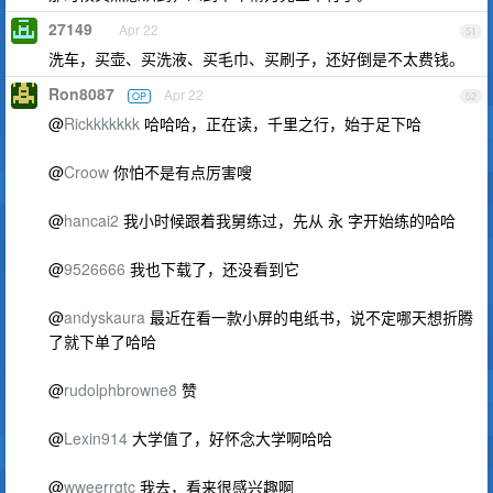
27149
Apr 22
51
洗车，买壶、买洗液、买毛巾、买刷子，还好倒是不太费钱。
Ron8087
Apr 22
OP
52
@
Rickkkkkkk
哈哈哈，正在读，千里之行，始于足下哈
@
Croow
你怕不是有点厉害嗖
@
hancai2
我小时候跟着我舅练过，先从 永 字开始练的哈哈
@
9526666
我也下载了，还没看到它
@
andyskaura
最近在看一款小屏的电纸书，说不定哪天想折腾
了就下单了哈哈
@
rudolphbrowne8
赞
@
Lexin914
大学值了，好怀念大学啊哈哈
@
wweerrgtc
我去，看来很感兴趣啊