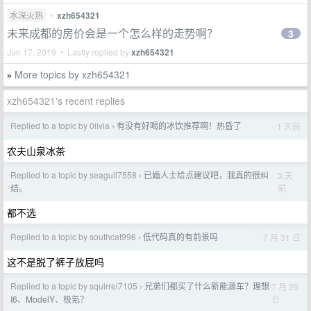
水深火热
•
xzh654321
未来成都的房价会是一个怎么样的走势啊？
3
Jun 17, 2019 • Lastly replied by
xzh654321
More topics by xzh654321
»
xzh654321's recent replies
Replied to a topic by 0livia
有没有好喝的冰饮推荐啊！热昏了
1 天前
›
农夫山泉冰茶
Replied to a topic by seagull7558
已婚人士给点建议吧，我真的很纠
3 天
›
前
结。
都不选
Replied to a topic by southcat996
低代码真的有前景吗
7 月 31 日
›
这不是脱了裤子放屁吗
Replied to a topic by squirrel7105
兄弟们都买了什么新能源车？理想
7 月 29
›
日
I6、ModelY、极氪？