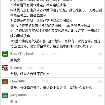
7-检查是否有漏气漏电，检查电线插排
8-找找有没有废弃或者冷藏的电子垃圾，找出来把玩一天再扔到
犄角旮旯里，或者垫桌子
9-调整室内布局，让自己觉得空余空间很大
10-找个绝美的位置供放我的路由器、nas 等等电子垃圾
11-总想试着在室内种点绿色蔬菜抄着吃，地找好了，一想想后
续内容就放弃
12-整个室内充气游泳池？这个想法一直都有，空间也够，就是
怕出啥意外，总觉得会塌方，要是漏水到楼下就完犊子了
BreakTheBank
Dec 11, 2025
82
刷美女
Bronya
Dec 11, 2025
83
台球，经常去台球厅打中八
chen9604
Dec 11, 2025
84
健身，好像算户外了，最近晚上看会书，摸到什么看什么
jerry10086
Dec 11, 2025
85
爬山