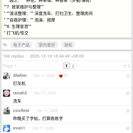
* **园艺：** 养花、种草莓、种香草（罗勒/薄荷）
**7. 居家维护与整理**
* **清洁整理：** 深度洗车、打扫卫生、整理房间
* **自我护理：** 泡澡、按摩
**8. 生理宣泄**
* 打飞机/性交
电子产品
室内爱好
放松
166 replies
•
2025-12-18 18:44:49 +08:00
Page 1
1
of 2
2
dlwlrm
Dec 11, 2025
37
1
打灰机
reoah2
Dec 11, 2025
2
洗车
coollest
Dec 11, 2025
3
昨晚买了字帖，打算练练字
evan1
Dec 11, 2025
4