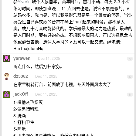
@
Yiverin
我个人是自学，两年时间，雷打不动，每天 2-3 小时
练习时间，即使加班晚上 11 点回去也是，说它不累是假的。v
站码农多，我也是，所以我觉得乐器是另一个维度的代码，当你
感受过自己喜欢歌的音符在琴上“run”起来的时侯，那不是大
奥，或几十万音响能替代的。学乐器最大的动力是热爱，最难的
是入门时期，要有好的心态。不想影响周围人，可以选择尼龙吉
他或静音吉他，想深入学习的 v 友可以一起交流。绿泡泡:
Rm1hajdfemNq
yarawen
Dec 11, 2025
79
听点什么，然后打扫家务。
dz5362
Dec 11, 2025
80
在家里骑骑行台，前面放了电视，冬天外面风太大了
jackOff
Dec 11, 2025
81
1-樯橹灰飞烟灭
2-做黑暗料理
3-洗澡
4-打扫卫生
5-睡觉
6-思考怎么搞清洁能源，降低室内用电用水