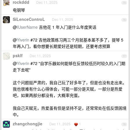
rockddd
Dec 11, 2025
75
电钢琴
SiLenceControL
Dec 11, 2025
76
@
IUserName
吉他花 1 年入门是什么年度笑话
@
Yiverin
#72 吉他政策练习两三个月就基本差不多了，提琴 5
年再入门，看你想要长期爱好还是短期，还要考虑预算
psklf
Dec 11, 2025
77
@
Yiverin
#72 "自学乐器如何能够在反馈较低历时较久的入门期
走下去呢"
这个问题挺严肃的，我自己玩了好多年了，但是也没有走出来。
我也很难有什么心得体会，可能一部分是天赋，一部分是热爱
吧，如果两部分都没有，大概率完蛋。
我自己天赋无，热爱虽有但是坚持不足，还常常处在低反馈困境
中。
zhangchongjie
Dec 11, 2025
1
78