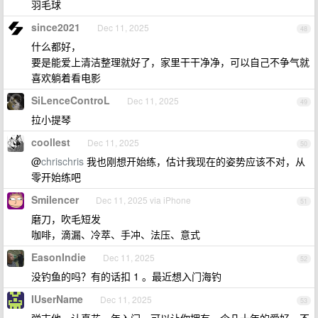
羽毛球
since2021
Dec 11, 2025
48
什么都好，
要是能爱上清洁整理就好了，家里干干净净，可以自己不争气就
喜欢躺着看电影
SiLenceControL
Dec 11, 2025
49
拉小提琴
coollest
Dec 11, 2025
50
@
chrischris
我也刚想开始练，估计我现在的姿势应该不对，从
零开始练吧
Smilencer
Dec 11, 2025 via iPhone
51
磨刀，吹毛短发
咖啡，滴漏、冷萃、手冲、法压、意式
EasonIndie
Dec 11, 2025
52
没钓鱼的吗？有的话扣 1 。最近想入门海钓
IUserName
Dec 11, 2025
53