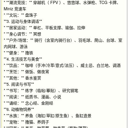
* **潮流竞技：** 穿越机（ FPV ）、悠悠球、水弹枪、TCG 卡牌、
Miniz 竞速车
* **文玩：** 盘珠子
**3. 运动与身体调适**
* **居家运动：** 单杠、平板支撑、瑜伽、拉伸
* **身心调节：** 冥想
* **户外/场馆：** 骑行（含室内骑行台）、羽毛球、爬山、台球、室
内网球、游泳
* **健身：** 撸铁
**4. 生活技艺与美食**
* **饮品：** 咖啡（手冲/冷萃/意式/法压）、威士忌、白兰地、调酒
* **烹饪：** 做饭、做夜宵
* **其他：** 香水鉴赏
**5. 阅读与书写**
* **书写：** 练字（临帖/摹贴）、研究钢笔
* **阅读：** 纸质书、漫画、小说
* **诵经：** 念心经、金刚经
**6. 动植物饲养**
* **水族：** 养鱼（海缸/草缸/原生鱼）、鱼缸造景
* **宠物：** 撸猫、养鸽子