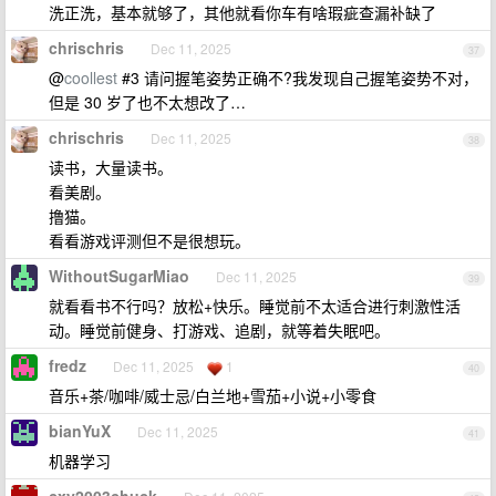
洗正洗，基本就够了，其他就看你车有啥瑕疵查漏补缺了
chrischris
Dec 11, 2025
37
@
coollest
#3 请问握笔姿势正确不?我发现自己握笔姿势不对，
但是 30 岁了也不太想改了…
chrischris
Dec 11, 2025
38
读书，大量读书。
看美剧。
撸猫。
看看游戏评测但不是很想玩。
WithoutSugarMiao
Dec 11, 2025
39
就看看书不行吗？放松+快乐。睡觉前不太适合进行刺激性活
动。睡觉前健身、打游戏、追剧，就等着失眠吧。
fredz
Dec 11, 2025
1
40
音乐+茶/咖啡/威士忌/白兰地+雪茄+小说+小零食
bianYuX
Dec 11, 2025
41
机器学习