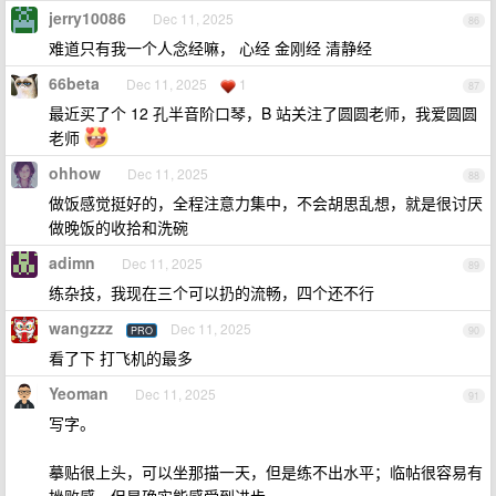
jerry10086
Dec 11, 2025
86
难道只有我一个人念经嘛， 心经 金刚经 清静经
66beta
Dec 11, 2025
1
87
最近买了个 12 孔半音阶口琴，B 站关注了圆圆老师，我爱圆圆
老师
ohhow
Dec 11, 2025
88
做饭感觉挺好的，全程注意力集中，不会胡思乱想，就是很讨厌
做晚饭的收拾和洗碗
adimn
Dec 11, 2025
89
练杂技，我现在三个可以扔的流畅，四个还不行
wangzzz
Dec 11, 2025
PRO
90
看了下 打飞机的最多
Yeoman
Dec 11, 2025
91
写字。
摹贴很上头，可以坐那描一天，但是练不出水平；临帖很容易有