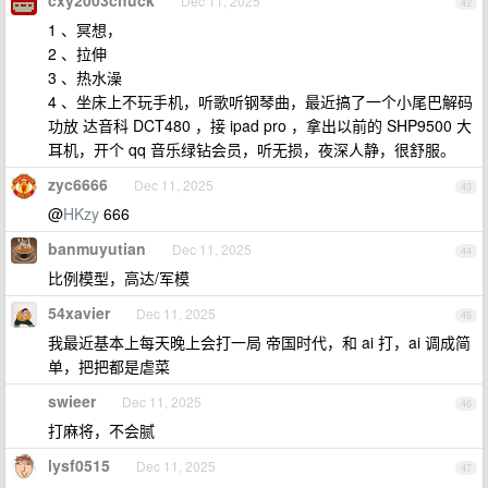
cxy2003chuck
Dec 11, 2025
42
1 、冥想，
2 、拉伸
3 、热水澡
4 、坐床上不玩手机，听歌听钢琴曲，最近搞了一个小尾巴解码
功放 达音科 DCT480 ，接 ipad pro ，拿出以前的 SHP9500 大
耳机，开个 qq 音乐绿钻会员，听无损，夜深人静，很舒服。
zyc6666
Dec 11, 2025
43
@
HKzy
666
banmuyutian
Dec 11, 2025
44
比例模型，高达/军模
54xavier
Dec 11, 2025
45
我最近基本上每天晚上会打一局 帝国时代，和 ai 打，ai 调成简
单，把把都是虐菜
swieer
Dec 11, 2025
46
打麻将，不会腻
lysf0515
Dec 11, 2025
47