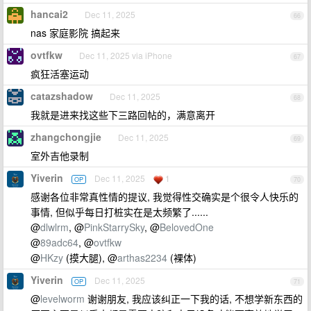
hancai2
Dec 11, 2025
66
nas 家庭影院 搞起来
ovtfkw
Dec 11, 2025 via iPhone
67
疯狂活塞运动
catazshadow
Dec 11, 2025
68
我就是进来找这些下三路回帖的，满意离开
zhangchongjie
Dec 11, 2025
69
室外吉他录制
Yiverin
Dec 11, 2025
1
OP
70
感谢各位非常真性情的提议, 我觉得性交确实是个很令人快乐的
事情, 但似乎每日打桩实在是太频繁了......
@
dlwlrm
, @
PinkStarrySky
, @
BelovedOne
@
89adc64
, @
ovtfkw
@
HKzy
(摸大腿), @
arthas2234
(裸体)
Yiverin
Dec 11, 2025
OP
71
@
levelworm
谢谢朋友, 我应该纠正一下我的话, 不想学新东西的