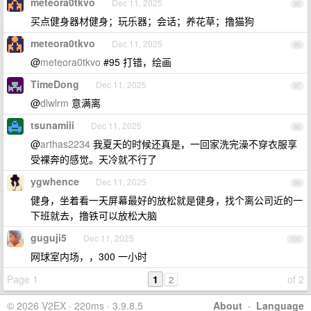
meteora0tkvo
Dec 11, 2025
95
买点健身器材健身；玩乐器；会话；养花草；撸猫狗
meteora0tkvo
Dec 11, 2025
96
@
meteora0tkvo
#95 打错，绘画
TimeDong
Dec 11, 2025
97
@
dlwlrm
意满离
tsunamiii
Dec 11, 2025
98
@
arthas2234
我夏天的时候还真是，一回家洗完澡不穿衣服享
受裸奔的感觉。天冷就不行了
ygwhence
Dec 11, 2025
99
健身，坐着看一天屏幕最好的放松就是健身，找个离公司近的一
下班就去，撸铁可以放松大脑
guguji5
Dec 11, 2025
100
网球室内场，，300 一小时
Page 1
1
of 2
2
© 2026 V2EX · 220ms · 3.9.8.5
About
·
Language