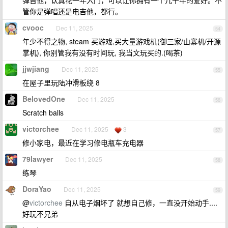
弹吉他，认真花一年入门，可以让你拥有一个几十年的爱好。不
管你是弹唱还是电吉他，都行。
cvooc
Dec 11, 2025
54
年少不得之物, steam 买游戏,买大量游戏机(御三家/山寨机/开源
掌机), 你别管我有没有时间玩, 我当文玩买的.(喝茶)
jjwjiang
Dec 11, 2025
55
在屋子里玩陆冲滑板绕 8
BelovedOne
Dec 11, 2025
56
Scratch balls
victorchee
Dec 11, 2025
3
57
修小家电，最近在学习修电瓶车充电器
79lawyer
Dec 11, 2025
58
练琴
DoraYao
Dec 11, 2025
59
@
victorchee
自从电子烟坏了 就想自己修，一直没开始动手....
好玩不兄弟