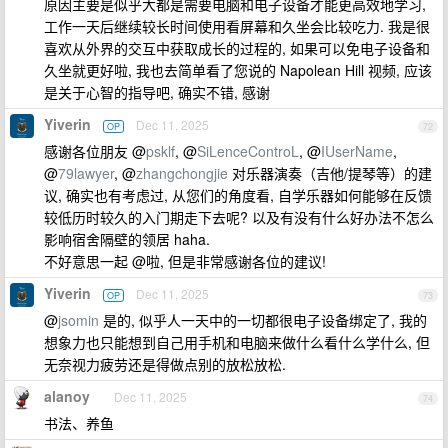
原因主要是似乎大都是需要电脑和电子设备才能更高效地学习,
工作一天后继续较长时间使用看屏幕和久坐会比较吃力. 我是很
喜欢从外界的交互中获取成长的过程的, 如果可以免电子设备和
久坐就更好啦, 我也去简单看了您说的 Napolean Hill 视频, 应该
是关于心智的指导吧, 确实不错, 感谢
Yiverin
Dec 11, 2025
OP
72
感谢各位朋友 @
psklf
, @
SiLenceControL
, @
IUserName
,
@
79lawyer
, @
zhangchongjie
对乐器演奏（吉他/提琴等）的建
议, 确实也有考虑过, 从您们的角度看, 自学乐器如何能够在反馈
较低历时较久的入门期走下去呢? 以及有没有什么好办法不怎么
影响宿舍隔壁的领居 haha.
不好意思一起 @啦, 但是非常感谢各位的建议!
Yiverin
Dec 11, 2025
OP
73
@
jsomin
是的, 似乎人一天中的一切都很电子设备绑定了, 我的
想象力也只能想到自己用手机和电脑来做什么看什么学什么, 但
无奈视力疲劳还是得做点别的放松放松.
alanoy
Dec 11, 2025
74
书法、养鱼