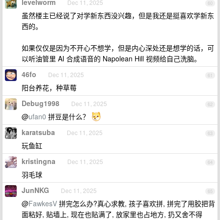
levelworm
Dec 11, 2025
60
虽然楼主已经说了对学新东西没兴趣，但是我还是挺喜欢学新东
西的。
如果仅仅是因为不开心不想学，但是内心深处还是想学的话，可
以听油管里 AI 合成语音的 Napolean Hill 视频给自己洗脑。
46fo
Dec 11, 2025
61
阳台养花，种草莓
Debug1998
Dec 11, 2025
62
@
ufan0
拼豆是什么？
karatsuba
Dec 11, 2025
63
玩鱼缸
kristingna
Dec 11, 2025
64
羽毛球
JunNKG
Dec 11, 2025
65
@
FawkesV
拼完怎么办?真心求教, 孩子喜欢拼, 拼完了用胶把背
面粘好, 贴墙上, 现在也贴满了, 放家里也占地方, 扔又舍不得