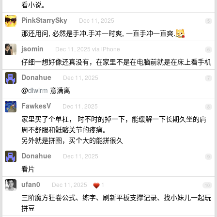
看小说。
PinkStarrySky
Dec 11, 2025
5
那还用问, 必然是手冲.手冲一时爽, 一直手冲一直爽.
jsomin
Dec 11, 2025 via iPhone
6
仔细一想好像还真没有，在家里不是在电脑前就是在床上看手机
Donahue
Dec 11, 2025
7
@
dlwlrm
意满离
FawkesV
Dec 11, 2025
8
家里买了个单杠， 时不时的掉一下，能缓解一下长期久坐的肩
周不舒服和骶髂关节的疼痛。
另外就是拼图，买个大的能拼很久
Donahue
Dec 11, 2025
9
看片
ufan0
Dec 11, 2025
1
10
三阶魔方狂卷公式、练字、刷新平板支撑记录、找小妹儿一起玩
拼豆