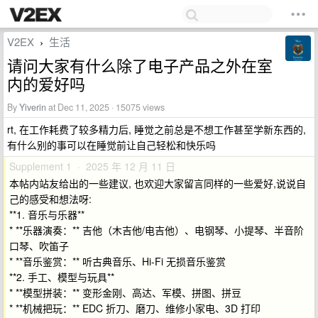
V2EX
生活
›
请问大家有什么除了电子产品之外在室
内的爱好吗
By
Yiverin
at Dec 11, 2025 · 15075 views
rt, 在工作耗费了较多精力后, 睡觉之前总是不想工作甚至学新东西的,
有什么别的事可以在睡觉前让自己轻松和快乐吗
Supplement 1 · 2025 年 12 月 11 日
本帖内站友给出的一些建议, 也欢迎大家留言同样的一些爱好,说说自
己的感受和想法呀:
**1. 音乐与乐器**
* **乐器演奏：** 吉他（木吉他/电吉他）、电钢琴、小提琴、半音阶
口琴、吹笛子
* **音乐鉴赏：** 听古典音乐、Hi-Fi 无损音乐鉴赏
**2. 手工、模型与玩具**
* **模型拼装：** 变形金刚、高达、军模、拼图、拼豆
* **机械把玩：** EDC 折刀、磨刀、维修小家电、3D 打印