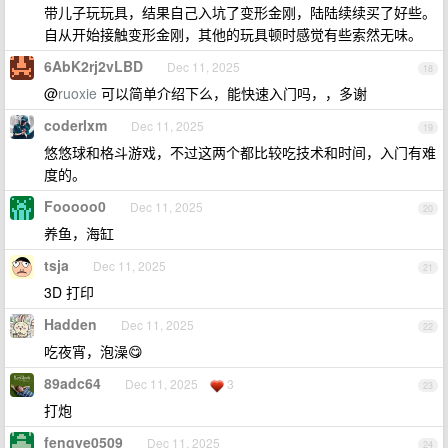
带儿子玩玩具，结果自己入坑了变形金刚，陆陆续续买了好些。
自从开始接触变形金刚，其他的玩具顿时感觉有些索然无味。
6AbK2rj2vLBD
Dec 11, 2025
18
@
ruoxie
可以简单介绍下么，能快速入门吗，，多谢
coderlxm
Dec 11, 2025
19
悠悠球和格斗游戏，不过这两个都比较吃技术和时间，入门有难
度的。
Fooooo0
Dec 11, 2025
20
养鱼，海缸
tsja
Dec 11, 2025
21
3D 打印
Hadden
Dec 11, 2025
22
吃夜宵，泡澡😋
89adc64
Dec 11, 2025
3
23
打炮
fengye0509
Dec 11, 2025
24