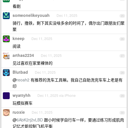
看剧
someonelikeyouah
Dec 11, 2025
25
骑行，撸铁，剩下其实没啥多余的时间了，偶尔出门跟朋友们聚
聚
kneep
Dec 11, 2025
26
阅读
arthas2234
Dec 11, 2025
27
见过喜欢在家里裸体的
Blutbad
Dec 11, 2025
28
@
reoah2
有推荐的洗车工具嘛。我自己自助洗完车车上老是有
印
wyattyhh
Dec 11, 2025 via iPhone
29
玩模拟赛车
ruoxie
Dec 11, 2025
30
@
6AbK2rj2vLBD
跟小时候学自行车一样，要通过练习形成肌肉
记忆才能控制飞机平衡