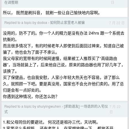
日
在调整期
所以， 既然是刷抖音， 就刷一些让自己愉快地内容啊。
Replied to a topic by dodoa
如何防止家里老人被骗
7 月 22 日
›
没用的，防不了的。你一个人的精力是没有办法 24hrs 跟一个系统去
抗衡的。
而且很多情况下，有的时候老年人即使到后面回过神来，知道自己被
骗了，他也会为了面子不承认。
我父母家的宽带有的时候网速慢，结果被工人推荐买了“高级路由
器”，当场就装上了，后来他自己说，原来的路由器也用了好几年了，
该换了。
买了保健品，也自我安慰，人家小年轻大热天也不容易，讲了那么
久，就照顾一下吧。要是真没用，国家也不会允许他们卖的。用了总
归是会有一点好处的。
你遇到这种情况，你还怎么防？
Replied to a topic by shuiyingwuhen
[求助道友] 一场诡异的入宅仪
7 月 22
›
日
式
1.和父母同住的要避坑， 何况还是祖孙三代，天坑啊。
2.家里这么多规矩， 还有老年人，在家想放肆一下， 都放不开。