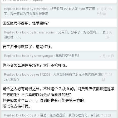
Replied to a topic by Ryanzlab
终于看到 V2 有人发 mac 不好用
10 小时 15
›
分钟前
了....我一直以为只有我觉得难用
国区账号不好用，怪苹果吗？
Replied to a topic by lananshaonian
兄弟们，分手了，好心累啊……发
2 天
›
前
泄吐槽一下。
要工资卡你就错了，这是红线。
Replied to a topic by sevenyangcc
兄弟们交物业吗？
7 月 28 日
›
你不交怎么进停车场呢？大门不抬杆呀。
Replied to a topic by yws112358
大家如何看待“7.9 元手机壳惹来 38
7 月 28
›
日
万元索赔”？
可怜之人必有可恨之处。不过这个 7 块 9 的，消费者应该都知道是第
三方的吧？不会真的以为是品牌原装的吧？
但是如果卖个四五十，收到的也有可能是第三方的。
所以我支持打假。
Replied to a topic by dif
讲述下经历遭遇后，我的心理变化，目前正
7 月 28
›