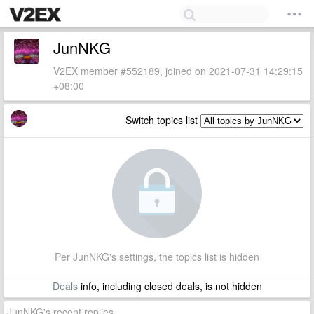
JunNKG
V2EX member #552189, joined on 2021-07-31 14:29:15
+08:00
Switch topics list
Per JunNKG's settings, the topics list is hidden
Deals
info, including closed deals, is not hidden
JunNKG's recent replies