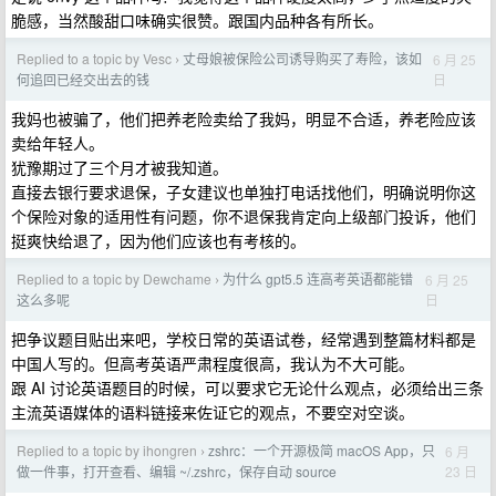
脆感，当然酸甜口味确实很赞。跟国内品种各有所长。
Replied to a topic by Vesc
丈母娘被保险公司诱导购买了寿险，该如
6 月 25
›
日
何追回已经交出去的钱
我妈也被骗了，他们把养老险卖给了我妈，明显不合适，养老险应该
卖给年轻人。
犹豫期过了三个月才被我知道。
直接去银行要求退保，子女建议也单独打电话找他们，明确说明你这
个保险对象的适用性有问题，你不退保我肯定向上级部门投诉，他们
挺爽快给退了，因为他们应该也有考核的。
Replied to a topic by Dewchame
为什么 gpt5.5 连高考英语都能错
6 月 25
›
日
这么多呢
把争议题目贴出来吧，学校日常的英语试卷，经常遇到整篇材料都是
中国人写的。但高考英语严肃程度很高，我认为不大可能。
跟 AI 讨论英语题目的时候，可以要求它无论什么观点，必须给出三条
主流英语媒体的语料链接来佐证它的观点，不要空对空谈。
Replied to a topic by ihongren
zshrc：一个开源极简 macOS App，只
6 月
›
23 日
做一件事，打开查看、编辑 ~/.zshrc，保存自动 source