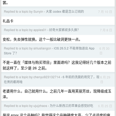
罢。
Replied to a topic by Sunyin
大家 codex 都是怎么订阅的
7 月 10 日
›
礼品卡
Replied to a topic by apples01
好奇大家裤衩多久换？
7 月 8 日
›
变松，失去弹性就换。这个一般比破洞更快一点。
Replied to a topic by siriusliangcn
iOS 26.5.2 不能单独退出 App
6 月 30
›
日
Store 了？
不是一直在「媒体与购买项目」里面退吗？这我记得好几个版本之前
就这样了，至少是 26 之前。
Replied to a topic by chenyu923132714
6 年前的洗面奶用完了，现
6 月 29
›
日
在男的都用啥
老婆用什么，自己就用什么。之前几年一直用芙丽芳丝，现降级成玉
泽。
Replied to a topic by ujujzhaos
为什么新西兰的苹果会感觉好吃
6 月 25 日
›
是说 envy 这个品种吗？我觉得这个品种硬度太高，少了点适度的爽