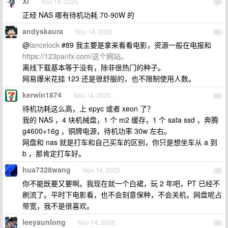
Xi
Nov 14, 2025
90
正经 NAS 哪有待机功耗 70-90W 的
andyskaura
Nov 14, 2025
91
@
lancelock
#89 我主要是拿来看看电影，资源一般在电报和
https://123panfx.com/这个网站。
离线下载基本等于没有，除非很热门的种子。
网易爆米花挂 123 还是很舒服的，也不限制使用人数。
kerwin1874
Nov 14, 2025
92
待机功耗这么高，上 epyc 或者 xeon 了？
我的 NAS ，4 块机械盘，1 个 m2 缓存，1 个 sata ssd ，奔腾
g4600+16g ，铜牌电源，待机功率 30w 左右。
网盘和 nas 就是打车和自己买车的区别，你只是想坐车从 a 到
b ，那肯定打车好。
hua7328wang
Nov 14, 2025
93
你不能既要又要啊。我现在就一个白裙，玩 2 年吧，PT 已经不
刷流了。平时下电影看，也不会刻意保种，不会关机，网盘呢占
带宽，我不是很喜欢。
leeyaunlong
Nov 14, 2025
94