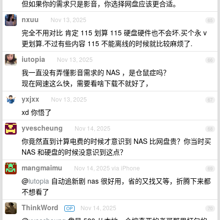
但如果你的需求只是影音，你选择网盘应该更合适。
nxuu
Nov 13, 2025
65
完全不用对比 肯定 115 划算 115 硬盘硬件也不会坏.买个永 v
更划算.不过有些内容 115 不能离线的时候就比较麻烦了.
iutopia
Nov 13, 2025
66
我一直没有弄懂影音需求的 NAS ，是仓鼠症吗？
现在网速这么快，需要看啥下载不就好了，
yxjxx
Nov 13, 2025
67
xd 你悟了
yvescheung
Nov 14, 2025
68
你竟然直到计算电费的时候才意识到 NAS 比网盘贵？你当时买
NAS 和硬盘的时候没意识到这点？
mangmaimu
Nov 14, 2025 via iPhone
69
@
iutopia
自动追新剧 nas 很好用，省的又找又等，折腾下来都
不想看了
ThinkWord
Nov 14, 2025
OP
70