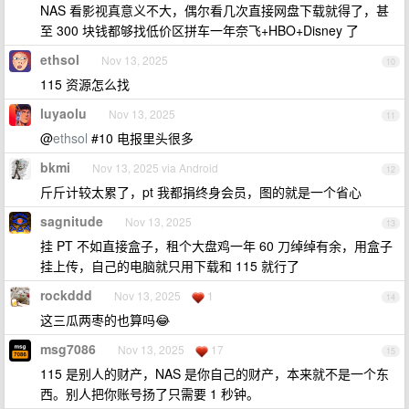
NAS 看影视真意义不大，偶尔看几次直接网盘下载就得了，甚
至 300 块钱都够找低价区拼车一年奈飞+HBO+Disney 了
ethsol
Nov 13, 2025
10
115 资源怎么找
luyaolu
Nov 13, 2025
11
@
ethsol
#10 电报里头很多
bkmi
Nov 13, 2025 via Android
12
斤斤计较太累了，pt 我都捐终身会员，图的就是一个省心
sagnitude
Nov 13, 2025
13
挂 PT 不如直接盒子，租个大盘鸡一年 60 刀绰绰有余，用盒子
挂上传，自己的电脑就只用下载和 115 就行了
rockddd
Nov 13, 2025
1
14
这三瓜两枣的也算吗😂
msg7086
Nov 13, 2025
17
15
115 是别人的财产，NAS 是你自己的财产，本来就不是一个东
西。别人把你账号扬了只需要 1 秒钟。