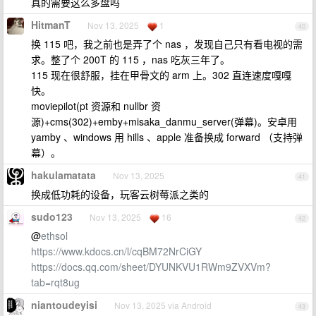
真的需要这么多盘吗
HitmanT
Nov 13, 2025
1
40
换 115 吧，我之前也是弄了个 nas ，发现自己只有看电视的需
求。整了个 200T 的 115 ，nas 吃灰三年了。
115 现在很舒服，挂在甲骨文的 arm 上。302 直连速度嘎嘎
快。
moviepilot(pt 资源和 nullbr 资
源)+cms(302)+emby+misaka_danmu_server(弹幕)。安卓用
yamby 、windows 用 hills 、apple 准备换成 forward （支持弹
幕）。
hakulamatata
Nov 13, 2025
41
换成低功耗的设备，玩客云树莓派之类的
sudo123
Nov 13, 2025
16
42
@
ethsol
https://www.kdocs.cn/l/cqBM72NrCiGY
https://docs.qq.com/sheet/DYUNKVU1RWm9ZVXVm?
tab=rqt8ug
niantoudeyisi
Nov 13, 2025 via Android
43