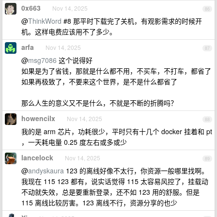
0x663
Nov 14, 2025
86
@
ThinkWord
#8 那平时下载完了关机，有观影需求的时候开
机。这样电费应该用不了多少。
arfa
Nov 14, 2025
87
@
msg7086
这个说得好
如果是为了省钱，那就是什么都不用，不买车，不打车，都省了
如果再极致了，不要来这个世界，是不是什么都省了
那么人生的意义又不是什么，不就是不断的折腾吗？
howencilx
Nov 14, 2025
88
我的是 arm 芯片，功耗很少，平时只有十几个 docker 挂着和 pt
，一天耗电量 0.25 度左右或多或少
lancelock
Nov 14, 2025
89
@
andyskaura
123 的离线好像不太行，你资源一般哪里找啊。
我现在 115 123 都有，说实话觉得 115 太容易风控了，挂载动
不动就失效，总是要重新登录，还不如 123 用的舒服。但是
115 离线比较厉害。123 离线不行，资源分享的也少