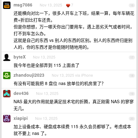
msg7086
Nov 13, 2025
7
16
还能横向对比一下，很多人开车上下班，结果一算，每年车辆花
费+折旧比打车还贵。
但是你想想，万一哪天你出门要用车，遇上恶劣天气或者时间，
打不到车怎么办。
这就是自己的东西 vs 别人的东西的区别。别人的东西终归是别
人的，你的东西才是你能随时随地用的。
byteX
Nov 13, 2025
17
我今年也是全部弄到 115 上面去了
zhandouji2023
Nov 13, 2025 via iPhone
18
有没有可能我把 8 盘位 nas 放单位的机房里了？
dev436
Nov 13, 2025
19
NAS 最大的作用就是满足技术宅的折腾，真正刚需 NAS 的寥寥
无几。
xiapipi
Nov 13, 2025
20
加上设备成本、硬盘成本续费 115 永久会员都够了。考虑成本
就不要上 nas 了。