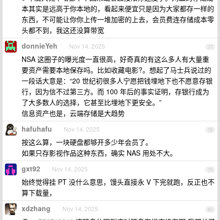
本其实是远高于你本地的，看起来便宜只是因为大家都存一样的
东西，不可能让你你上传一堆加密的上去，会员费连存储成本零
头都不到，我这还没算带宽
donnieYeh
Nov 14, 2025
77
NSA 这圈子的曝光度一直很高，好奇真的有这么多人有大量重
要资产需要本地保存吗。比如收藏电影?。想起了马士兵说过的
一段话大意是：“20 世纪初很多人宁愿把钱埋地下也不愿意存银
行，因为信不过第三方。而 100 年后的事实证明，存银行成为
了大多数人的选择，它甚至比埋地下更安全。”
信息资产也是，云端存储是大趋势
hafuhafu
Nov 14, 2025
78
按这么算，一块硬盘都够开多少年会员了。
如果只存影视作品这种东西，确实 NAS 用处不大。
gxt92
Nov 14, 2025
79
始终觉得挂 PT 没什么意思，馒头直接永 V 下完就跑，反正也不
算下载量，
xdzhang
Nov 14, 2025
80