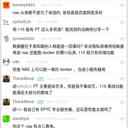
hervey0424
Nov 13, 2025
21
nas 从来都不是为了省钱的, 省钱直接百度网盘多好
xylitolLin
Nov 13, 2025
22
用 115 能有 PT 这么多资源？能找到的话麻烦分享一下
tyrone2333
Nov 13, 2025
23
数据握在手里和跟别人租能是一回事吗? 安全隐私很难用钱衡量.
再说 nas 还能跑 docker 折腾小玩具, 115 就只有存储功能
ciki
Nov 13, 2025
24
但是 NAS 上可以跑一堆的 docker ，当成小服务器用
ThinkWord
Nov 13, 2025
OP
25
@
xylitolLin
PT 主要是综艺多，但是我不看综艺，115 离线功能
能满足大部分的那啥了
ThinkWord
Nov 13, 2025
OP
26
@
ciki
我自己有 EPYC 专业服务器，这玩意性能太弱鸡了
davidyin
Nov 13, 2025 via Android
27
你这个 nas 有点儿费电。