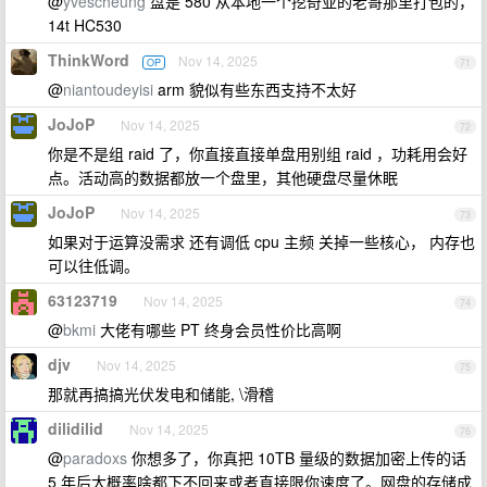
@
yvescheung
盘是 580 从本地一个挖奇亚的老哥那里打包的，
14t HC530
ThinkWord
Nov 14, 2025
OP
71
@
niantoudeyisi
arm 貌似有些东西支持不太好
JoJoP
Nov 14, 2025
72
你是不是组 raid 了，你直接直接单盘用别组 raid ，功耗用会好
点。活动高的数据都放一个盘里，其他硬盘尽量休眠
JoJoP
Nov 14, 2025
73
如果对于运算没需求 还有调低 cpu 主频 关掉一些核心， 内存也
可以往低调。
63123719
Nov 14, 2025
74
@
bkmi
大佬有哪些 PT 终身会员性价比高啊
djv
Nov 14, 2025
75
那就再搞搞光伏发电和储能, \滑稽
dilidilid
Nov 14, 2025
76
@
paradoxs
你想多了，你真把 10TB 量级的数据加密上传的话
5 年后大概率啥都下不回来或者直接限你速度了。网盘的存储成