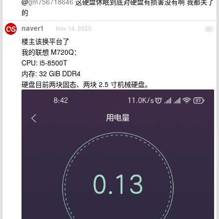
@
gm756718646
这硬盘休眠到底对硬盘有损害没有啊 我都关了
的
naver1
Nov 14, 2025
81
楼主该换平台了
我的联想 M720Q：
CPU: i5-8500T
内存: 32 GiB DDR4
硬盘目前两块固态、两块 2.5 寸机械硬盘。