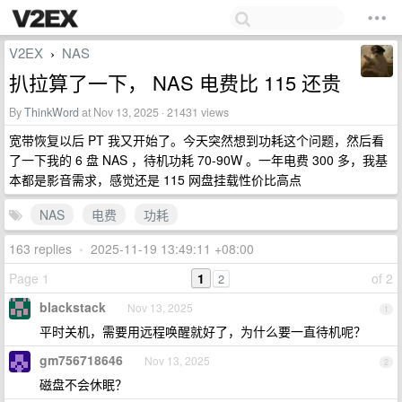
V2EX
NAS
›
扒拉算了一下， NAS 电费比 115 还贵
By
ThinkWord
at Nov 13, 2025 · 21431 views
宽带恢复以后 PT 我又开始了。今天突然想到功耗这个问题，然后看
了一下我的 6 盘 NAS ，待机功耗 70-90W 。一年电费 300 多，我基
本都是影音需求，感觉还是 115 网盘挂载性价比高点
NAS
电费
功耗
163 replies
•
2025-11-19 13:49:11 +08:00
Page 1
1
of 2
2
blackstack
Nov 13, 2025
1
平时关机，需要用远程唤醒就好了，为什么要一直待机呢？
gm756718646
Nov 13, 2025
2
磁盘不会休眠？