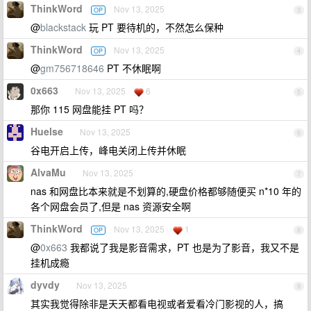
ThinkWord
Nov 13, 2025
OP
3
@
blackstack
玩 PT 要待机的，不然怎么保种
ThinkWord
Nov 13, 2025
OP
4
@
gm756718646
PT 不休眠啊
0x663
Nov 13, 2025
6
5
那你 115 网盘能挂 PT 吗？
Huelse
Nov 13, 2025
6
谷电开启上传，峰电关闭上传并休眠
AlvaMu
Nov 13, 2025
7
nas 和网盘比本来就是不划算的,硬盘价格都够随便买 n*10 年的
各个网盘会员了,但是 nas 资源安全啊
ThinkWord
Nov 13, 2025
1
OP
8
@
0x663
我都说了我是影音需求，PT 也是为了影音，我又不是
挂机成瘾
dyvdy
Nov 13, 2025
9
其实我觉得除非是天天都看电视或者爱看冷门影视的人，搞