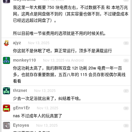
我这里一年大概要 750 块电费左右，不过数据不丢 和 本地万兆
网，这两点是网盘做不到的（其实容量也做不到，不过硬盘成本
已经远远超过网盘了）。
所以目前唯一节省费用的选项就是不用的时候关机。
ajyz
Nov 13, 2025
35
你这就不是休眠了吧，算正常运行，顶多不是满载运行
monkey110
Nov 13, 2025 via Android
36
你这功耗太高了，我的群晖双盘 12t 功耗 20w 电费一年一百
多，也就存存重要数据，五百八年的 115 会员存影视偶尔离线
看看
thtznet
Nov 13, 2025
37
少去一次足浴就出来了，纠结着干啥。
gEnv1Er
Nov 13, 2025
38
nas 不过成年人的玩具罢了
Eytoyes
Nov 13, 2025
39