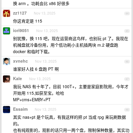
换 arm 。功耗会比 x86 好很多
zz1127
Nov 13, 2025
44
你这肯定是 115
iori9051
Nov 13, 2025
45
别犹豫，换 115 吧，现在运营商这鸟样，也别玩 pt 了。我现在
机械盘就冷备份用，用个低功耗小主机插两块 m.2 硬盘跑
docker 和临时下载。
xvnehc
Nov 13, 2025
46
谁家好人挂 6 盘跑 PT 啊
Kale
Nov 13, 2025
47
我玩 NAS 有十年了，目前 100T+，主要是家庭影院用，今年才
开始用 115,如获至宝。哈哈
MP+cms+EMBY+PT
Essaim
Nov 13, 2025
48
其实 nas+pt 是个玩具，有我这样的把 pt 当成 rpg 来玩刷数据
的。
也有纯观影的，观影的话只用一两个盘，限制保种数量，其实功