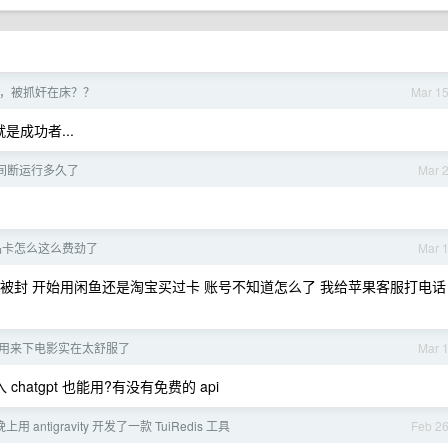
，被抓奸在床？？
Mar 1
成功者...
间断运行多久了
Mar 
品卡怎么这么费劲了
Mar 
 还没被封 开始用闲鱼还是淘宝买过卡 账号不知道怎么了 我给苹果客服打电话
aw 用来下电影实在太舒服了
Mar 
chatgpt 也能用?有没有免费的 api
用 antigravity 开发了一款 TuiRedis 工具
Feb 2