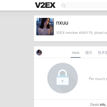
nxuu
V2EX member #393178, joined on
nxuu
提问
技术
Per nxuu's s
Deals
info,