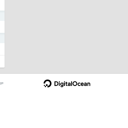
6
5
ge