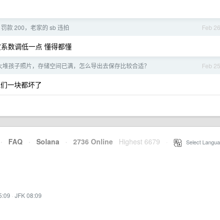
罚款 200，老家的 sb 违拍
Feb 2
系数调低一点 懂得都懂
大堆孩子照片，存储空间已满，怎么导出去保存比较合适？
Feb 2
非他们一块都坏了
·
FAQ
·
Solana
·
2736 Online
Highest 6679
·
Select Langua
5:09
·
JFK 08:09