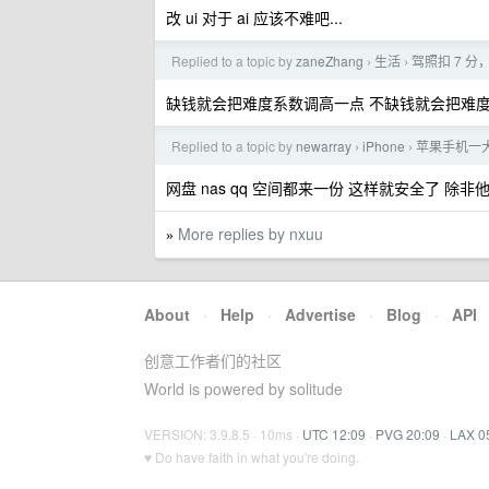
改 ui 对于 ai 应该不难吧...
Replied to a topic by
zaneZhang
生活
驾照扣 7 分，
›
›
缺钱就会把难度系数调高一点 不缺钱就会把难度
Replied to a topic by
newarray
iPhone
苹果手机一
›
›
网盘 nas qq 空间都来一份 这样就安全了 除
More replies by nxuu
»
About
·
Help
·
Advertise
·
Blog
·
API
创意工作者们的社区
World is powered by solitude
VERSION: 3.9.8.5 · 10ms ·
UTC 12:09
·
PVG 20:09
·
LAX 0
♥ Do have faith in what you're doing.