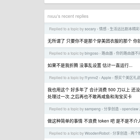
nxuu's recent replies
Replied to a topic by
socary
情感
生活远比剧本精彩
›
›
无所谓了 只要你不是那个穿美团衣服的那个 你就是
Replied to a topic by
bingoso
路由器
你的路由器不
›
›
如果不是我折腾 没事乱设置 估计一直运行...
Replied to a topic by
f1ynnv2
Apple
想买个美区礼
›
›
我也用这个 好多年了 合计消费 500 刀以上
处理过一次.之后再也不敢再咸鱼和淘宝买卡
Replied to a topic by
sampeng
分享创造
opencl
›
›
做这种简单的事情 不浪费 token 吧 是不是不介入 
Replied to a topic by
WoodenRobot
分享创造
两个晚上
›
›