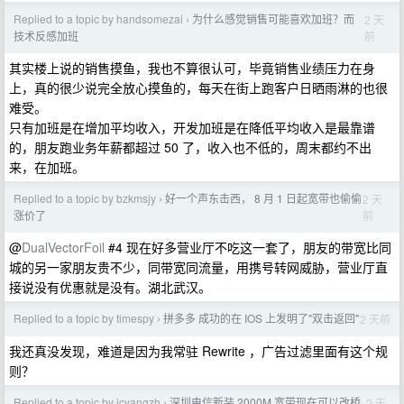
Replied to a topic by handsomezai
为什么感觉销售可能喜欢加班？而
2 天
›
前
技术反感加班
其实楼上说的销售摸鱼，我也不算很认可，毕竟销售业绩压力在身
上，真的很少说完全放心摸鱼的，每天在街上跑客户日晒雨淋的也很
难受。
只有加班是在增加平均收入，开发加班是在降低平均收入是最靠谱
的，朋友跑业务年薪都超过 50 了，收入也不低的，周末都约不出
来，在加班。
Replied to a topic by bzkmsjy
好一个声东击西， 8 月 1 日起宽带也偷偷
2 天
›
前
涨价了
@
DualVectorFoil
#4 现在好多营业厅不吃这一套了，朋友的带宽比同
城的另一家朋友贵不少，同带宽同流量，用携号转网威胁，营业厅直
接说没有优惠就是没有。湖北武汉。
Replied to a topic by timespy
拼多多 成功的在 IOS 上发明了"双击返回"
2 天前
›
我还真没发现，难道是因为我常驻 Rewrite ，广告过滤里面有这个规
则？
Replied to a topic by jcyangzh
深圳电信新装 2000M 宽带现在可以改桥
2 天
›