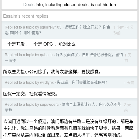
Deals
info, including closed deals, is not hidden
Essaim's recent replies
Replied to a topic by squirrel7105
远程工作？独立开发 ？你会
1 小时 44 分
›
钟前
选择哪个？ 哪个更难？
一个是开发，一个是 OPC ，能对比么。
Replied to a topic by quboliu
好久没面试了，自知准备也很仓促，害怕
1 天
›
前
一面挂
所以要先投小公司练手，我每次都这样，要找感觉。
Replied to a topic by wildlynx
失业后，你们会继续交社保吗？
1 天前
›
医保一定交，社保看情况交。
Replied to a topic by supuwoerc
复盘早上没礼让行人，内心久久不能
2 天
›
前
平静
去澳门遇到过一个傻逼，澳门那边有些路口是没有红绿灯的，都是车
主礼让，我过马路的时候看后面有几辆车就加快了脚步，结果一两摩
托车突然从最内测扯到蹿出来，差点把人撞了，还骂骂咧咧的。