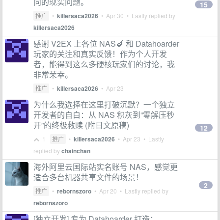
向的现实问题。
15
推广
•
killersaca2026
•
Apr 30
• Lastly replied by
killersaca2026
感谢 V2EX 上各位 NAS🍆 和 Datahoarder
玩家的关注和真实反馈！作为个人开发
者，能得到这么多硬核玩家们的讨论，我
非常荣幸。
推广
•
killersaca2026
•
Apr 23
为什么我选择在这里打破沉默？一个独立
开发者的自白：从 NAS 积灰到“零解压秒
开”的终极救赎 (附日文原稿)
12
1
推广
•
killersaca2026
•
Apr 23
• Lastly
replied by
chainchan
海外阿里云国际站实名账号 NAS，感觉更
适合多台机器共享文件的场景！
2
推广
•
rebornszoro
•
Apr 20
• Lastly replied by
rebornszoro
[独立开发] 专为 Datahoarder 打造：