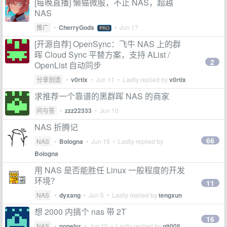
[每晚直播] 懒猫微服，不止 NAS，超越
NAS
推广
•
CherryGods
•
Jun 17
PRO
[开源自荐] OpenSync：飞牛 NAS 上的群
晖 Cloud Sync 平替方案，支持 AList /
2
OpenList 自动同步
分享创造
•
v0rtix
•
Jun 11
• Lastly replied by
v0rtix
求推荐一个靠谱的黑群晖 NAS 的商家
问与答
•
zzz22333
•
Jun 10
NAS 折腾记
66
NAS
•
Bologna
•
Jun 15
• Lastly replied by
Bologna
用 NAS 是否能胜任 Linux 一般程度的开发
环境？
11
NAS
•
dyxang
•
Jun 5
• Lastly replied by
tengxun
想 2000 内搞个 nas 带 2T
16
NAS
•
ponelyr
•
Jun 10
• Lastly replied by
git00ll