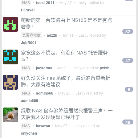
NAS
•
tces12011
•
May 27
• Lastly replied by
HTravel
萌新的第一台软路由上 N5105 是不是有点
奢侈？
82
宽带症候群
•
adz2k
•
Jun 11
• Lastly replied by
JqbR001
家宽这么不稳定，有没有 NAS 托管服务
么？
47
NAS
•
jacketma
•
Jun 9
• Lastly replied by
pxlxh
好久没关注 nas 系统了，最近准备重新折
腾，大家有啥建议
5
NAS
•
admin666
•
May 20
• Lastly replied by
admin666
绿联 NAS 储存池降级居然只报警三声？一
天后我才发现硬盘已经坏了
48
NAS
•
kawowa
•
May 27
• Lastly replied by
onlychen