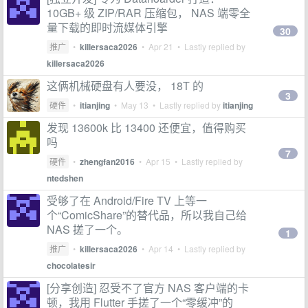
10GB+ 级 ZIP/RAR 压缩包， NAS 端零全
量下载的即时流媒体引擎
30
推广
•
killersaca2026
•
Apr 21
• Lastly replied by
killersaca2026
这俩机械硬盘有人要没， 18T 的
3
硬件
•
itianjing
•
May 13
• Lastly replied by
itianjing
发现 13600k 比 13400 还便宜，值得购买
吗
7
硬件
•
zhengfan2016
•
Apr 15
• Lastly replied by
ntedshen
受够了在 Android/Fire TV 上等一
个“ComicShare”的替代品，所以我自己给
NAS 搓了一个。
1
推广
•
killersaca2026
•
Apr 14
• Lastly replied by
chocolatesir
[分享创造] 忍受不了官方 NAS 客户端的卡
顿，我用 Flutter 手搓了一个“零缓冲”的