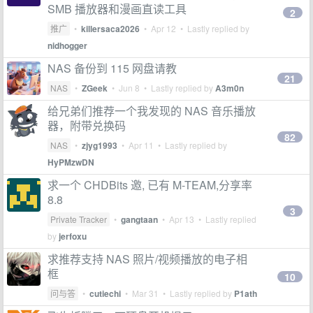
SMB 播放器和漫画直读工具
2
推广
•
killersaca2026
•
Apr 12
• Lastly replied by
nidhogger
NAS 备份到 115 网盘请教
21
NAS
•
ZGeek
•
Jun 8
• Lastly replied by
A3m0n
给兄弟们推荐一个我发现的 NAS 音乐播放
器，附带兑换码
82
NAS
•
zjyg1993
•
Apr 11
• Lastly replied by
HyPMzwDN
求一个 CHDBits 邀, 已有 M-TEAM,分享率
8.8
3
Private Tracker
•
gangtaan
•
Apr 13
• Lastly replied
by
jerfoxu
求推荐支持 NAS 照片/视频播放的电子相
框
10
问与答
•
cutiechi
•
Mar 31
• Lastly replied by
P1ath