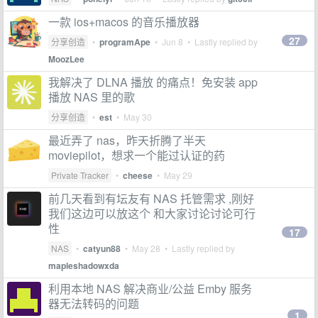
一款 ios+macos 的音乐播放器
27
分享创造
•
programApe
•
Jun 8
• Lastly replied by
MoozLee
我解决了 DLNA 播放 的痛点！免安装 app
播放 NAS 里的歌
分享创造
•
est
•
May 30
最近弄了 nas，昨天折腾了半天
moviepilot，想求一个能过认证的药
Private Tracker
•
cheese
•
May 29
前几天看到有坛友有 NAS 托管需求 ,刚好
我们这边可以放这个 和大家讨论讨论可行
性
17
NAS
•
catyun88
•
May 28
• Lastly replied by
mapleshadowxda
利用本地 NAS 解决商业/公益 Emby 服务
器无法转码的问题
1