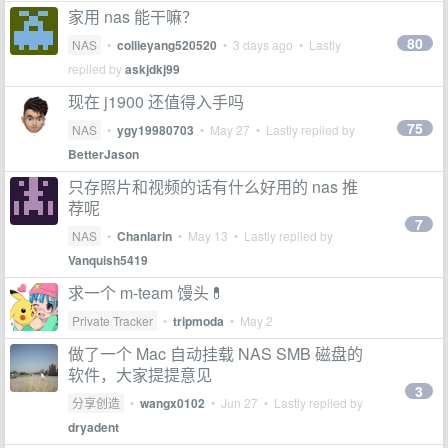
家用 nas 能干嘛？
80
NAS
•
collieyang520520
•
3 days ago
• Lastly
replied by
askjdkj99
现在 j1900 还值得入手吗
75
NAS
•
ygy19980703
•
May 27
• Lastly replied by
BetterJason
只存照片和视频的话有什么好用的 nas 推
荐呢
7
NAS
•
Chanlarin
•
May 13
• Lastly replied by
Vanquish5419
求一个 m-team 馒头💊
Private Tracker
•
tripmoda
•
May 2
做了一个 Mac 自动挂载 NAS SMB 磁盘的
软件，大家提提意见
3
分享创造
•
wangx0102
•
Jun 27
• Lastly replied by
dryadent