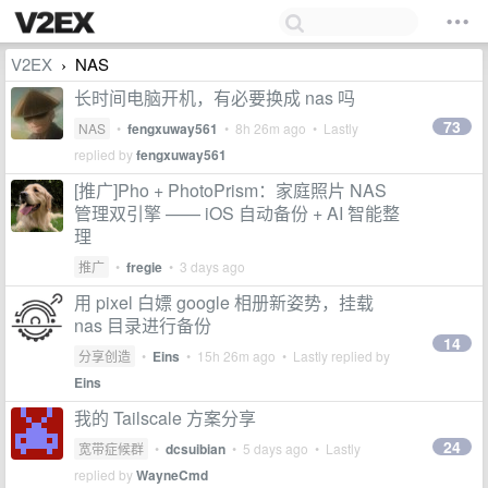
V2EX
NAS
›
长时间电脑开机，有必要换成 nas 吗
73
NAS
•
fengxuway561
•
8h 26m ago
• Lastly
replied by
fengxuway561
[推广]Pho + PhotoPrism：家庭照片 NAS
管理双引擎 —— iOS 自动备份 + AI 智能整
理
推广
•
fregie
•
3 days ago
用 pixel 白嫖 google 相册新姿势，挂载
nas 目录进行备份
14
分享创造
•
Eins
•
15h 26m ago
• Lastly replied by
Eins
我的 Tailscale 方案分享
24
宽带症候群
•
dcsuibian
•
5 days ago
• Lastly
replied by
WayneCmd