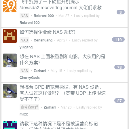
飞牛折腾了一下硬盘开机提示
/dev/sda2:recovering journal 大佬们求救
3
NAS
•
Rebron1900
•
Mar 27
• Lastly replied by
Rebron1900
如何选择企业级 NAS 系统？
119
NAS
•
Censhuang
•
Apr 27
• Lastly replied by
yulgang
想在 NAS 上囤积番剧和电影，大伙用的是
什么方案？
78
NAS
•
Zarhani
•
May 15
• Lastly replied by
CherryGods
想搞台 CPE 把宽带撅掉，有 NAS 设备，
有人试过这样做吗？（宽带 UDP 上传限速
受不了了）
27
宽带症候群
•
Zarhani
•
Mar 20
• Lastly replied by
mrzx
请教下这种情况下是不是被运营商标记