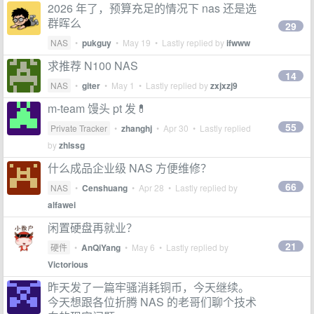
2026 年了，预算充足的情况下 nas 还是选
群晖么
29
NAS
•
pukguy
•
May 19
• Lastly replied by
ifwww
求推荐 N100 NAS
14
NAS
•
giter
•
May 1
• Lastly replied by
zxjxzj9
m-team 馒头 pt 发💊
55
Private Tracker
•
zhanghj
•
Apr 30
• Lastly replied
by
zhlssg
什么成品企业级 NAS 方便维修？
66
NAS
•
Censhuang
•
Apr 28
• Lastly replied by
alfawei
闲置硬盘再就业？
21
硬件
•
AnQiYang
•
May 6
• Lastly replied by
Victorious
昨天发了一篇牢骚消耗铜币，今天继续。
今天想跟各位折腾 NAS 的老哥们聊个技术