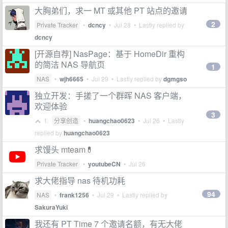
大胸弟们，求一 MT 或其他 PT 站点的邀请
2
Private Tracker
•
dcncy
•
Jul 28
• Lastly replied by
dcncy
[开源自荐] NasPage：基于 HomeDir 重构
的简洁 NAS 导航页
1
NAS
•
wjh6665
•
Jul 29
• Lastly replied by
dgmgso
独立开发：手搓了一个群晖 NAS 客户端，
欢迎体验
3
1
分享创造
•
huangchao0623
•
Jul 26
• Lastly
replied by
huangchao0623
求馒头 mteam💊
Private Tracker
•
youtubeCN
•
Jul 26
求大佬指导 nas 待机功耗
94
NAS
•
frank1256
•
Jul 29
• Lastly replied by
SakuraYuki
我还有 PT Time 7 个邀请名额，有无大佬