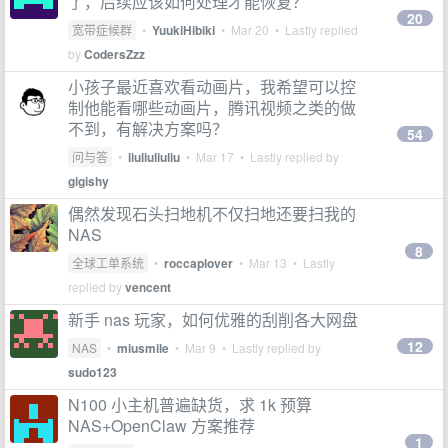
了，后续应该如何处理才能恢复？
20
宽带症候群
•
YuukiHibiki
•
Mar 20
• Lastly replied
by
CodersZzz
小孩子最近喜欢看动画片，我希望可以控
制他能看哪些动画片，腾讯视频之类的做
不到，有解决方案吗？
54
问与答
•
liuliuliuliu
•
Mar 17
• Lastly replied by
gigishy
偶然发现石头扫地机不仅扫地还要扫我的
NAS
8
全球工单系统
•
roccaplover
•
Mar 13
• Lastly
replied by
vencent
新手 nas 玩家，如何优雅的刮削各大网盘
12
NAS
•
miusmile
•
Mar 9
• Lastly replied by
sudo123
N100 小主机普遍缺货，求 1k 预算
NAS+OpenClaw 方案推荐
1