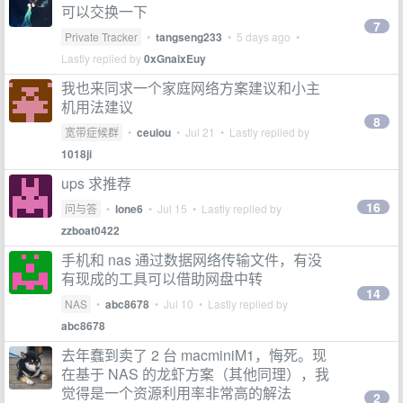
可以交换一下
7
Private Tracker
•
tangseng233
•
5 days ago
•
Lastly replied by
0xGnaixEuy
我也来同求一个家庭网络方案建议和小主
机用法建议
8
宽带症候群
•
ceuiou
•
Jul 21
• Lastly replied by
1018ji
ups 求推荐
16
问与答
•
lone6
•
Jul 15
• Lastly replied by
zzboat0422
手机和 nas 通过数据网络传输文件，有没
有现成的工具可以借助网盘中转
14
NAS
•
abc8678
•
Jul 10
• Lastly replied by
abc8678
去年蠢到卖了 2 台 macminiM1，悔死。现
在基于 NAS 的龙虾方案（其他同理），我
觉得是一个资源利用率非常高的解法
2