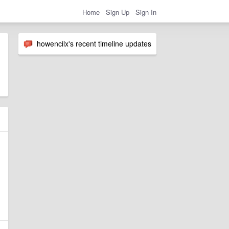
Home
Sign Up
Sign In
howencilx's recent timeline updates