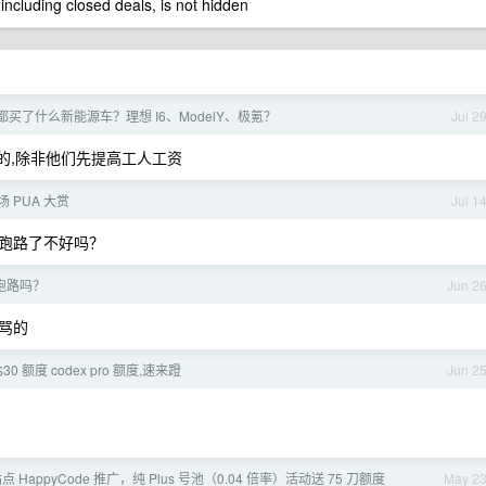
 including closed deals, is not hidden
都买了什么新能源车？理想 I6、ModelY、极氪？
Jul 2
买的,除非他们先提高工人工资
 PUA 大赏
Jul 1
跑路了不好吗？
跑路吗？
Jun 2
骂的
0 额度 codex pro 额度,速来蹬
Jun 2
站点 HappyCode 推广，纯 Plus 号池（0.04 倍率）活动送 75 刀额度
May 2