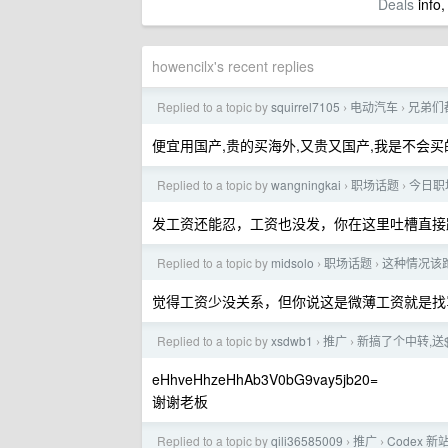
Deals
info,
howencilx's recent replies
Replied to a topic by
squirrel7105
电动汽车
兄弟们
›
›
便宜用国产,贵的买海外,又贵又国产,我是不会
Replied to a topic by
wangningkai
职场话题
今日职场
›
›
发工资还能忍，工资也没发，你在这里吐槽直接
Replied to a topic by
midsolo
职场话题
这种情况该
›
›
觉得工资少没关系，但你说这是微薄工资就是找
Replied to a topic by
xsdwb1
推广
新搞了个中转,送$3
›
›
eHhveHhzeHhAb3V0bG9vay5jb20=
谢谢老板
Replied to a topic by
qili36585009
推广
Codex 新
›
›