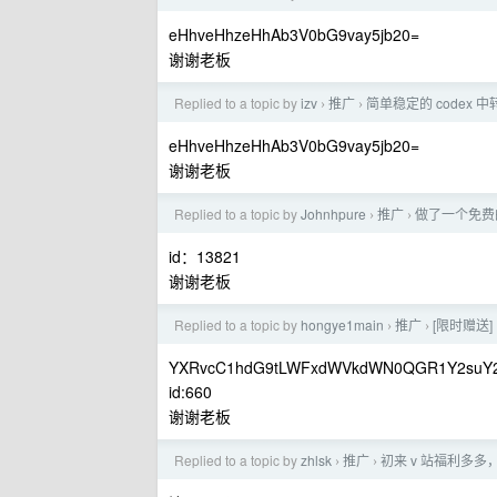
eHhveHhzeHhAb3V0bG9vay5jb20=
谢谢老板
Replied to a topic by
izv
推广
简单稳定的 codex 中转
›
›
eHhveHhzeHhAb3V0bG9vay5jb20=
谢谢老板
Replied to a topic by
Johnhpure
推广
做了一个免费的
›
›
id：13821
谢谢老板
Replied to a topic by
hongye1main
推广
[限时赠送]
›
›
YXRvcC1hdG9tLWFxdWVkdWN0QGR1Y2suY2
id:660
谢谢老板
Replied to a topic by
zhlsk
推广
初来 v 站福利多多
›
›