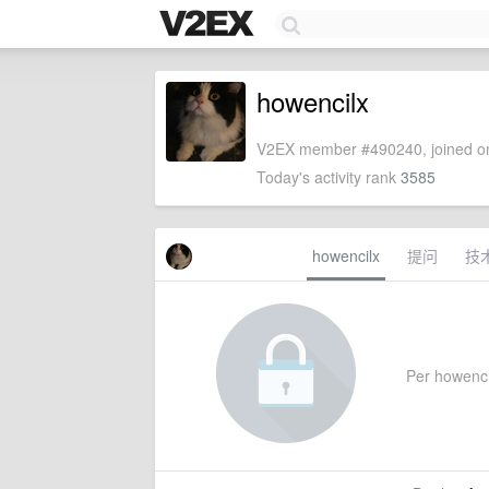
howencilx
V2EX member #490240, joined on
Today's activity rank
3585
howencilx
提问
技
Per howencil