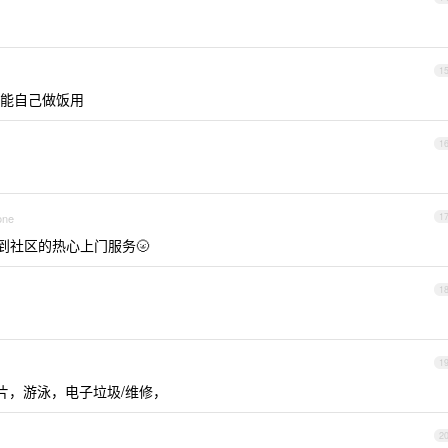
1
能自己做饭用
1
one
1
到社区的热心上门服务🌝
1
1
，片，游泳，电子垃圾/维修，
2