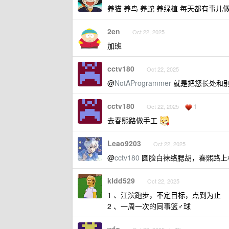
养猫 养鸟 养蛇 养绿植 每天都有事儿
2en
Oct 22, 2025
加班
cctv180
Oct 22, 2025
@
NotAProgrammer
就是把您长处和
cctv180
1
Oct 22, 2025
去春熙路做手工
Leao9203
Oct 22, 2025
@
cctv180
圆脸白袜络腮胡，春熙路上林
kldd529
Oct 22, 2025
1 、江滨跑步，不定目标，点到为止
2 、一周一次的同事篮♂球