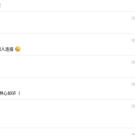
做
2
2
别人连接
2
2
心如🤣（
2
2