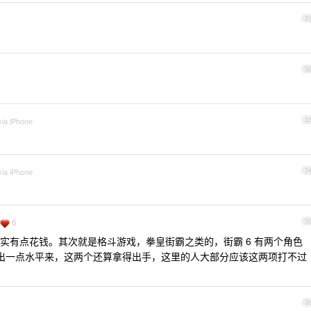
3
3
via iPhone
3
via iPhone
3
6
3
实有点花钱。其次就是格斗游戏，拳皇街霸之类的，街霸 6 有两个角色
要玩出一点水平来，这两个还算拿得出手，这里的人大部分应该这两项打不过
3