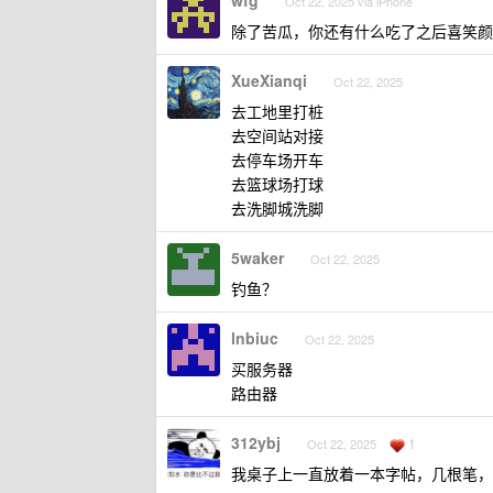
wfg
Oct 22, 2025 via iPhone
除了苦瓜，你还有什么吃了之后喜笑颜
XueXianqi
Oct 22, 2025
去工地里打桩
去空间站对接
去停车场开车
去篮球场打球
去洗脚城洗脚
5waker
Oct 22, 2025
钓鱼？
lnbiuc
Oct 22, 2025
买服务器
路由器
312ybj
1
Oct 22, 2025
我桌子上一直放着一本字帖，几根笔，