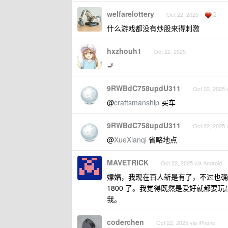
welfarelottery
2
Oct 22, 2025
什么游戏都没有炒股来得刺激
hxzhouh1
Oct 22, 2025
🚬
9RWBdC758updU311
Oct 22, 2025 
@
craftsmanship
买车
9RWBdC758updU311
Oct 22, 2025 
@
XueXianqi
省略地点
MAVETRICK
Oct 22, 2025 via Android
嫖娼，我现在百人斩是有了，不过也确
1800 了。我觉得既然是爱好就都
我。
coderchen
Oct 22, 2025 via iPhone