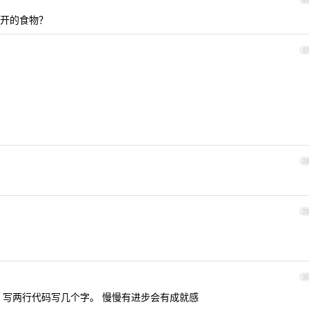
开的食物？
2
2
2
3
 写两行代码写几个字。 慢慢有进步会有成就感