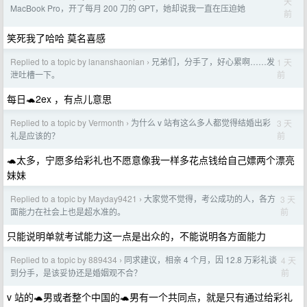
天
MacBook Pro，开了每月 200 刀的 GPT，她却说我一直在压迫她
前
笑死我了哈哈 莫名喜感
Replied to a topic by lananshaonian
兄弟们，分手了，好心累啊……发
1 天
›
前
泄吐槽一下。
每日🐢2ex ，有点儿意思
Replied to a topic by Vermonth
为什么 v 站有这么多人都觉得结婚出彩
3 天
›
前
礼是应该的？
🐢太多，宁愿多给彩礼也不愿意像我一样多花点钱给自己嫖两个漂亮
妹妹
Replied to a topic by Mayday9421
大家觉不觉得，考公成功的人，各方
3 天
›
前
面能力在社会上也是超水准的。
只能说明单就考试能力这一点是出众的，不能说明各方面能力
Replied to a topic by 889434
同求建议，相亲 4 个月，因 12.8 万彩礼谈
4 天
›
前
到分手，是该妥协还是婚姻观不合？
v 站的🐢男或者整个中国的🐢男有一个共同点，就是只有通过给彩礼