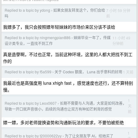
Replied to a topic by ydong
如果女朋友转发这个，你们会给
7 小时 59 分钟
›
前
吗
我嫖多了，我只会按照嫖年轻妹妹的市场价来区分该不该给
Replied to a topic by ningmengpian886
妹妹毕业一年了，传媒
11 小时 49
›
分钟前
设计类专业，一直找不到工作
真是造孽啊，不过也正常，当前这种环境，这里的人都大把找不到工
作的
Replied to a topic by f5a599
关于 Codex 额度， Luna 出乎意料的好用
1 天前
›
我最近也是高强度用 luna xhigh fast ，感觉速度也还行，还不算特别
慢。
1
Replied to a topic by Leox0607
长期不需要与人沟通，大家是如何改善，
›
天
导致一开口就声音很小，后续的沟通也让双方有种如芒刺背的感觉
前
嫖一嫖，多对老师提换姿势和沟通新玩法的要求，不要怕被拒绝
1
Replied to a topic by t20000622yy
为了让女朋友学 AI，给她买了
›