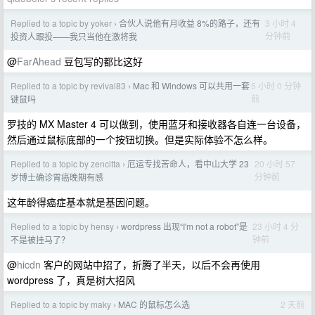
Replied to a topic by yoker
合伙人说他有月收益 8%的路子，还有
3 小时 4
›
分钟前
投资人跟投——我只当他在激将我
@
FarAhead
豆包写的都比这好
Replied to a topic by revival83
Mac 和 Windows 可以共用一套
5 小时 0 分钟
›
前
键鼠吗
罗技的 MX Master 4 可以做到，使用蓝牙和接收器各自连一台设备，
然后通过鼠标底部的一个按钮切换。但是实际体验不怎么样。
Replied to a topic by zencitta
厄运专找苦命人，看中山大学 23
20 小时 57
›
分钟前
岁博士确诊胃癌晚期有感
这年龄得癌症基本就是基因问题。
Replied to a topic by hensy
wordpress 出现“I'm not a robot”是
23 小时 4 分
›
钟前
不是被挂马了？
@
hicdn
客户的网站中招了，折腾了半天，以后不会再使用
wordpress 了，真是树大招风
Replied to a topic by maky
MAC 的鼠标怎么选
2 天前
›