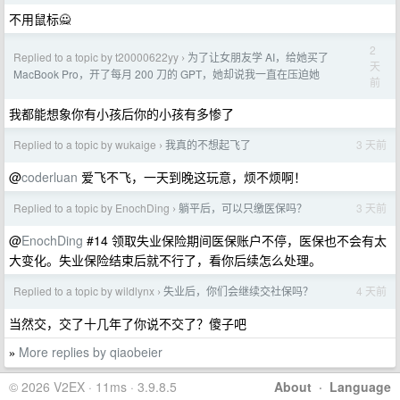
不用鼠标🙅
2
Replied to a topic by t20000622yy
为了让女朋友学 AI，给她买了
›
天
MacBook Pro，开了每月 200 刀的 GPT，她却说我一直在压迫她
前
我都能想象你有小孩后你的小孩有多惨了
Replied to a topic by wukaige
我真的不想起飞了
3 天前
›
@
coderluan
爱飞不飞，一天到晚这玩意，烦不烦啊！
Replied to a topic by EnochDing
躺平后，可以只缴医保吗？
3 天前
›
@
EnochDing
#14 领取失业保险期间医保账户不停，医保也不会有太
大变化。失业保险结束后就不行了，看你后续怎么处理。
Replied to a topic by wildlynx
失业后，你们会继续交社保吗？
4 天前
›
当然交，交了十几年了你说不交了？傻子吧
More replies by qiaobeier
»
© 2026 V2EX · 11ms · 3.9.8.5
About
·
Language