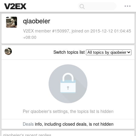
qiaobeier
V2EX member #150997, joined on 2015-12-12 01:04:45
+08:00
Switch topics list
Per qiaobeier's settings, the topics list is hidden
Deals
info, including closed deals, is not hidden
qiaobeier's recent replies