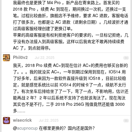
我最终也是更换了 M4 Pro ，新产品在寄来路上。首发买的
2018 款 Pro ，续费 Ac 到现在，期间换过一次机，还换过一支
笔。过程比较曲折，旗舰店不予维修，要求 AC 退款，客服电话
打了很多次，也都是让 AC 退款（退剩余日期）。几经波折才通
过高级客服经理创建了更换订单。
苹果的高级客服是有权利拒绝客户的要求的，一旦标记拒绝，几
乎没有办法接入到高级客服。这样以后我肯定不敢再持续续费
AC 了，到点就得停。
Phil0v2
Jul 22, 2025
54
我天，2018 Pro 续费 AC+到现在估计 AC+的费用也够买台新的
了。。。我的就没买 AC+，一年到期过保用到现在，IOS14 用
了好多年，后来因为一款软件直接升级到 IOS18 ，目前比较稳
定，就是感觉系统比以前 IOS14 的时候卡了一点，续航不太行
了。有次坐车后排给坐了了一下，弯了一点，不影响用，估计还
能再战 2 年？ 2 年以后系统不支持了也就该淘汰了。现在淘汰
其实也不是不行，二手 2018 Pro 256G 残值竟然还能值 3000
多……
wisecrick
Jul 22, 2025
55
@
acupnocup
在哪里更换的？国内还是国外？