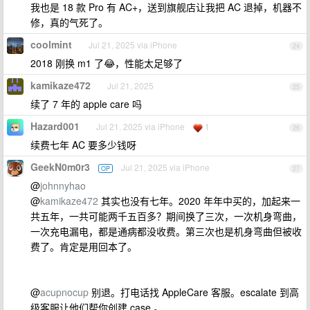
我也是 18 款 Pro 有 AC+，送到旗舰店让我把 AC 退掉，机器不
修，真的气死了。
coolmint
Jul 21, 2025 via iPhone
24
2018 刚换 m1 了😂，性能太足够了
kamikaze472
Jul 21, 2025
25
续了 7 年的 apple care 吗
Hazard001
Jul 21, 2025 via iPhone
1
26
续费七年 AC 要多少钱呀
GeekN0m0r3
Jul 21, 2025 via iPhone
OP
27
@
johnnyhao
@
kamikaze472
其实也没有七年。2020 年年中买的，加起来一
共五年，一共可能两千五百多？期间换了三次，一次机身弯曲，
一次充电漏电，都是通病都没收费。第三次也是机身弯曲但被收
费了。肯定是用回本了。
@
acupnocup
别退。打电话找 AppleCare 客服。escalate 到高
级客服让他们帮你创建 case 。