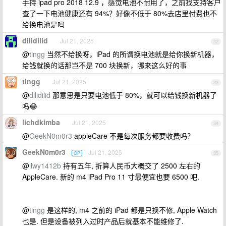
手持 ipad pro 2018 12.9 ，感觉电池不耐用了，之前找支持客户
查了一下电池健康还有 94%？好像不低于 80%去店里付费也不
给换电池是吗
dilidilid
Jul 21, 2025
32
@
tingg
当然不给换呀，iPad 的所谓换电池就是给你换新机器，
给钱就换的话那岂不是 700 块换新，哪来这么好的事
tingg
Jul 21, 2025
33
@
dilidilid
那意思是只要电池低于 80%，就可以给钱换新机器了
吗😂
lichdkimba
Jul 21, 2025
34
@
GeekN0m0r3
appleCare 不是每次服务都要收费吗？
GeekN0m0r3
Jul 21, 2025
OP
35
@
llwy1412b
持有五年, 折算人民币大概交了 2500 左右的
AppleCare. 新的 m4 iPad Pro 11 寸最便宜也要 6500 吧.
@
tingg
是这样的, m4 之前的 iPad 都是只换不修, Apple Watch
也是. 但是设备被列入过时产品后就基本不能维修了.