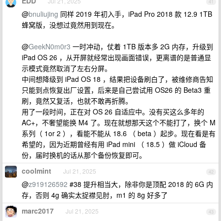
EDD
Jul 21, 2025
41
@
bnuliujing
同样 2019 年初入手，iPad Pro 2018 款 12.9 1TB
蜂窝版，没想过竟然用到现在。
@
GeekN0m0r3
一时冲动，仗着 1TB 版本多 2G 内存，升级到
iPad OS 26 ，从开屏就经常出现画面错误，更离谱的是普通显
示模式竟然取消了左右分屏。
中间想降级到 iPad OS 18 ，结果把设备刷白了，被维修商告知
只能到点恢复出厂设置，后来是自己尝试用 OS26 的 Beta3 重
刷，竟然又复活，也就不敢再折腾。
用了一段时间，正在对 OS 26 自适应中。没有买这么多年的
AC+，不奢望能换 M4 了。现在就想那天这个不能打了，换个 M
系列（ 1or 2 ），看能不能从 18.6 （ beta ）起步。现在看是有
希望的，因为近期曾经有用 iPad mini （ 18.5 ）做 iCloud 备
份，届时换机的话从那个备份恢复即可。
coolmint
Jul 21, 2025
42
@
z919126592
#38 提升相当大，除非你是顶配 2018 的 6G 内
存，否则 4g 确实太捉襟见肘，m1 的 8g 好多了
marc2017
Jul 21, 2025
43