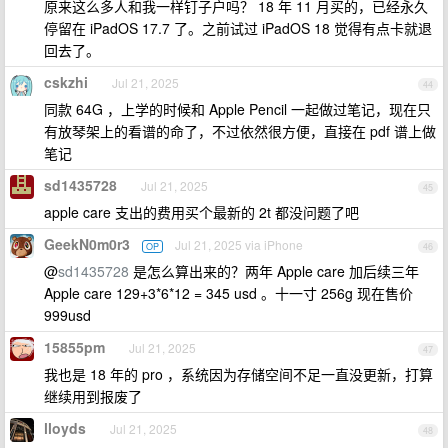
原来这么多人和我一样钉子户吗？ 18 年 11 月买的，已经永久
停留在 iPadOS 17.7 了。之前试过 iPadOS 18 觉得有点卡就退
回去了。
cskzhi
Jul 21, 2025
44
同款 64G ，上学的时候和 Apple Pencil 一起做过笔记，现在只
有放琴架上的看谱的命了，不过依然很方便，直接在 pdf 谱上做
笔记
sd1435728
Jul 21, 2025
45
apple care 支出的费用买个最新的 2t 都没问题了吧
GeekN0m0r3
Jul 21, 2025 via iPhone
OP
46
@
sd1435728
是怎么算出来的？两年 Apple care 加后续三年
Apple care 129+3*6*12 = 345 usd 。十一寸 256g 现在售价
999usd
15855pm
Jul 21, 2025
47
我也是 18 年的 pro ，系统因为存储空间不足一直没更新，打算
继续用到报废了
lloyds
Jul 21, 2025
48