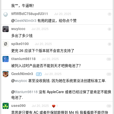
我艹，牛逼啊！
9RWBdC758updU311
Jul 20, 2025
7
@
GeekN0m0r3
有用的建议，给你点个赞
wuyiccc
Jul 20, 2025
8
多出了多少钱
spike0100
Jul 20, 2025
9
更完 26 应该下个版本就不会官方支持了
titanium98118
Jul 20, 2025
10
被列入过时产品是否不能到天才吧换电池了？
GeekN0m0r3
Jul 20, 2025
OP
11
@
wuyiccc
甚至没收我钱. 因为她在系统里没法创建标准工单.
@
titanium98118
没有 AppleCare 或者已经过保了是肯定不能换
电池了.
uses090
Jul 20, 2025
1
12
意思是只要有 AC 或者在保就能换到 M4 吗 我看看能不能尽快