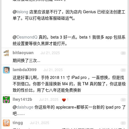
@
iislong
店里应该是不行了，因为店内 Genius 已经没法创建工
单了。可以打电话给客服碰碰运气。
@
DesmondQ
真的。beta 3 好一点。beta 1 我很多 app 包括系
统设置要等很久黑屏才能打开。
bitlaoyuan
Jul 21, 2025
28
期间换了三次...
lambdaX999
Jul 21, 2025
29
这是好事儿啊，手持 2018 11 寸 iPad pro ，一直想换，但是找
不到借口。你那个直接换新 M4 的，我 TM 真的酸了，你这是极
致的性价比，用了七八年还能免费换新
llwy1412b
Jul 21, 2025
1
30
@
daishuge
你这些年的 applecare+都够买一台新的 ipad pro 了
吧……
tingg
Jul 21, 2025
31