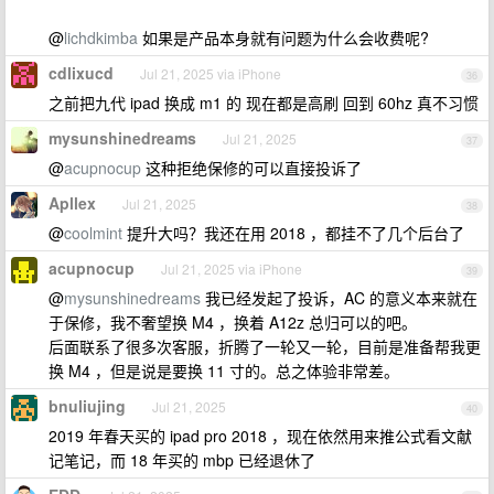
@
lichdkimba
如果是产品本身就有问题为什么会收费呢?
cdlixucd
Jul 21, 2025 via iPhone
36
之前把九代 ipad 换成 m1 的 现在都是高刷 回到 60hz 真不习惯
mysunshinedreams
Jul 21, 2025
37
@
acupnocup
这种拒绝保修的可以直接投诉了
Apllex
Jul 21, 2025
38
@
coolmint
提升大吗？我还在用 2018 ，都挂不了几个后台了
acupnocup
Jul 21, 2025 via iPhone
39
@
mysunshinedreams
我已经发起了投诉，AC 的意义本来就在
于保修，我不奢望换 M4 ，换着 A12z 总归可以的吧。
后面联系了很多次客服，折腾了一轮又一轮，目前是准备帮我更
换 M4 ，但是说是要换 11 寸的。总之体验非常差。
bnuliujing
Jul 21, 2025
40
2019 年春天买的 ipad pro 2018 ，现在依然用来推公式看文献
记笔记，而 18 年买的 mbp 已经退休了