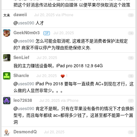
把这个好消息传达给全网的自媒体 以便苹果尽快取消这个政策
daweii
Jul 20, 2025 via iPhone
13
@
uses090
人才
GeekN0m0r3
Jul 20, 2025
OP
14
@
uses090
怎么可能会取消呢, 这难道不是消费者保护法规定
的? 商家不得以停产为理由拒绝保修义务.
SenLief
Jul 20, 2025
15
我的主力赚钱设备啊，iPad pro 2018 12.9 64G
Sharcle
Jul 20, 2025
1
16
@
uses090
iPad Pro 2018 要每年一直续费 AC+到现在才行，这
么做的人显然非常少。。。
leo72638
Jul 20, 2025 via iPhone
17
@
uses090
肯定不是啊，只有在苹果没有备件的情况下才会换新
型号，而且每年都续 ac+都得多少钱了，这甚至都不能算一个漏
洞
DesmondQ
Jul 20, 2025
18