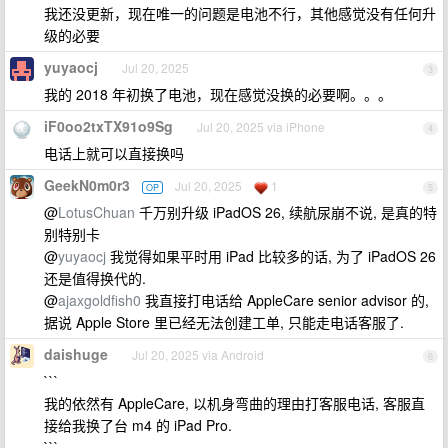
我还没更新，现在唯一的问题是电池不行，其他感觉没有任何升
级的必要
yuyaocj
Jul 20, 2025
3
我的 2018 年初换了电池，现在感觉没换的必要啊。。。
iF0oo2txTX91o9Sg
Jul 20, 2025 via iPhone
4
电话上就可以直接换吗
GeekN0m0r3
Jul 20, 2025
1
OP
5
@
LotusChuan
千万别升级 iPadOS 26, 续航尿崩不说, 是真的特
别特别卡
@
yuyaocj
我觉得如果平时用 iPad 比较多的话, 为了 iPadOS 26
还是值得换代的.
@
ajaxgoldfish0
我直接打电话给 AppleCare senior advisor 的,
据说 Apple Store 里已经无法创建工单, 只能走电话客服了.
daishuge
Jul 20, 2025 via Android
6
```
我的依然有 AppleCare, 以机身弯曲的理由打客服电话, 客服直
接给我换了台 m4 的 iPad Pro.
```