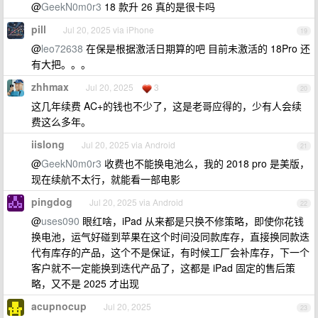
@
GeekN0m0r3
18 款升 26 真的是很卡吗
pill
Jul 20, 2025 via iPhone
19
@
leo72638
在保是根据激活日期算的吧 目前未激活的 18Pro 还
有大把。。。
zhhmax
Jul 20, 2025
3
20
这几年续费 AC+的钱也不少了，这是老哥应得的，少有人会续
费这么多年。
iislong
Jul 20, 2025 via Android
21
@
GeekN0m0r3
收费也不能换电池么，我的 2018 pro 是美版，
现在续航不太行，就能看一部电影
pingdog
Jul 20, 2025 via Android
22
@
uses090
眼红啥，iPad 从来都是只换不修策略，即使你花钱
换电池，运气好碰到苹果在这个时间没同款库存，直接换同款迭
代有库存的产品，这个不是保证，有时候工厂会补库存，下一个
客户就不一定能换到迭代产品了，这都是 iPad 固定的售后策
略，又不是 2025 才出现
acupnocup
Jul 20, 2025
23