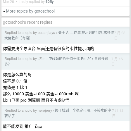
Mar 26 • Lastly replied by
60fly
More topics by gotoschool
»
gotoschool's recent replies
Replied to a topic by oceanjiayu
关于 AI 工作流,提示词的问题.求各位
7 月 23
›
日
大佬救命（有偿）
你需要搞个导演台 里面还是有很多约束性提示词的
Replied to a topic by JZen
中转站的价格似乎比 Pro 20x 贵很多很
7 月 16
›
日
多？
你是怎么算的啊
倍率是 0.1 倍
充值是 1 比 1
那么 10000 美金=1000 美金=1000rmb 啊
比自己买 pro 划算啊 而且不考虑封号
Replied to a topic by herojerry
终于找到一个稳定可用、不掺水的中
7 月 14
›
日
转站了
能不能发到 推广 节点