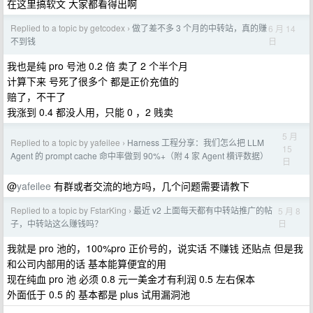
在这里搞软文 大家都看得出啊
Replied to a topic by getcodex
做了差不多 3 个月的中转站，真的赚
6 月 14
›
日
不到钱
我也是纯 pro 号池 0.2 倍 卖了 2 个半个月
计算下来 号死了很多个 都是正价充值的
赔了，不干了
我涨到 0.4 都没人用，只能 0 ，2 贱卖
5 月
Replied to a topic by yafeilee
Harness 工程分享：我们怎么把 LLM
›
15
Agent 的 prompt cache 命中率做到 90%+（附 4 家 Agent 横评数据）
日
@
yafeilee
有群或者交流的地方吗，几个问题需要请教下
Replied to a topic by FstarKing
最近 v2 上面每天都有中转站推广的帖
5 月 8
›
日
子，中转站这么赚钱吗？
我就是 pro 池的，100%pro 正价号的，说实话 不赚钱 还贴点 但是我
和公司内部用的话 基本能算便宜的用
现在纯血 pro 池 必须 0.8 元一美金才有利润 0.5 左右保本
外面低于 0.5 的 基本都是 plus 试用漏洞池