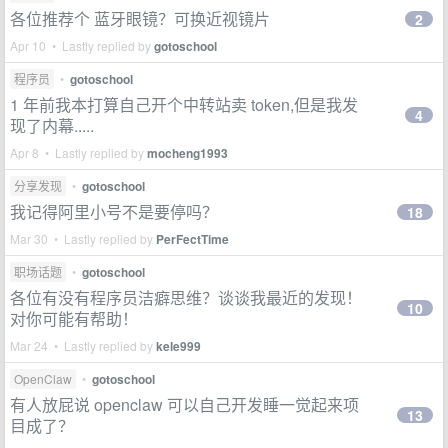
各位推荐个 蓝牙眼镜？可换近视镜片
2
Apr 10 • Lastly replied by
gotoschool
程序员
•
gotoschool
1 年前我本打算自己开个中转站卖 token,但是我发
4
现了内幕.....
Apr 8 • Lastly replied by
mocheng1993
分享发现
•
gotoschool
我记得阿里小号不是要停吗？
18
Mar 30 • Lastly replied by
PerFectTime
职场话题
•
gotoschool
各位有没有程序员洁癖思维？谈谈我最近的发现！
10
对你可能有帮助！
Mar 24 • Lastly replied by
kele999
OpenClaw
•
gotoschool
有人放屁说 openclaw 可以自己开发睡一觉起来项
13
目成了？