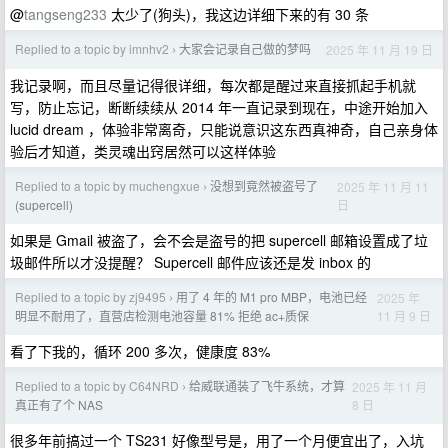
@
tangseng233
太少了(狗头)，我这边详细下来的有 30 条
Replied to a topic by imnhv2
大家会记录自己做的梦吗
2025 年 11 月 19 日
›
我记录啊，而且尽量记得很详细，每次都是醒过来直接抓起手机就
写，防止忘记，断断续续从 2014 年一直记录到现在，中途开始加入
lucid dream ，体验非常离奇，只能说意识这东西真神奇，自己亲身体
验后才知道，类灵魂出窍居然可以这样体验
Replied to a topic by muchengxue
没想到竟然被盗号了
2025 年 11 月 11
›
日
(supercell)
如果是 Gmail 被盗了，会不会是盗号的把 supercell 邮箱设置成了垃
圾邮件所以才没提醒？ Supercell 邮件应该还是发 inbox 的
Replied to a topic by zj9495
用了 4 年的 M1 pro MBP，电池已经
2025 年
›
11 月 9 日
明显不耐用了，直营店检测电池容量 81% 拒绝 ac+质保
看了下我的，循环 200 多次，健康度 83%
Replied to a topic by C64NRD
给威联通装了飞牛系统，才算
2025 年 11 月
›
8 日
真正有了个 NAS
很多年前搞过一个 TS231 好像型号是，用了一个月便宜出了，入坑