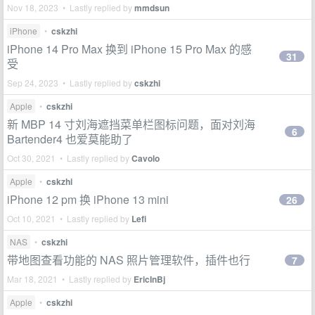
Nov 18, 2023 • Lastly replied by
mmdsun
iPhone
•
cskzhi
iPhone 14 Pro Max 换到 iPhone 15 Pro Max 的感
31
受
Sep 24, 2023 • Lastly replied by
cskzhi
Apple
•
cskzhi
新 MBP 14 寸刘海遮挡菜单栏图标问题，面对刘海
6
Bartender4 也爱莫能助了
Oct 30, 2021 • Lastly replied by
Cavolo
Apple
•
cskzhi
iPhone 12 pm 换 iPhone 13 mini
26
Oct 10, 2021 • Lastly replied by
Lefi
NAS
•
cskzhi
带地图查看功能的 NAS 照片管理软件，插件也行
7
Mar 18, 2021 • Lastly replied by
EricInBj
Apple
•
cskzhi