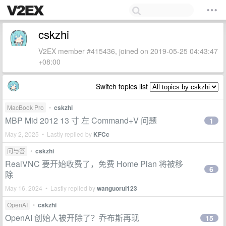
cskzhi
V2EX member #415436, joined on 2019-05-25 04:43:47
+08:00
Switch topics list
MacBook Pro
•
cskzhi
MBP Mid 2012 13 寸 左 Command+V 问题
1
May 2, 2025 • Lastly replied by
KFCc
问与答
•
cskzhi
RealVNC 要开始收费了，免费 Home Plan 将被移
6
除
May 16, 2024 • Lastly replied by
wanguorui123
OpenAI
•
cskzhi
OpenAI 创始人被开除了？乔布斯再现
15