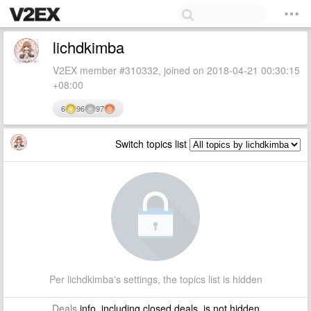
lichdkimba
V2EX member #310332, joined on 2018-04-21 00:30:15
+08:00
6
96
97
Switch topics list
Per lichdkimba's settings, the topics list is hidden
Deals
info, including closed deals, is not hidden