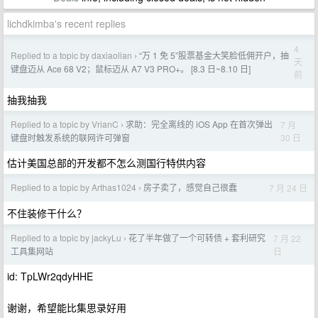
lichdkimba's recent replies
4
Replied to a topic by daxiaolian
“万 1 免 5”股票基金大笑脸低佣开户，抽
›
天
键盘迈从 Ace 68 V2；鼠标迈从 A7 V3 PRO+。 [8.3 日~8.10 日]
前
抽我抽我
Replied to a topic by VrianC
求助：完全离线的 iOS App 在首次弹出
7 月
›
30 日
键盘时触发系统的联网许可弹窗
估计美国总部的开发都不怎么测国行特供内容
Replied to a topic by Arthas1024
房子卖了，感觉自己很蠢
7 月 24 日
›
不住装修干什么？
Replied to a topic by jackyLu
花了半年做了一个可转债 + 套利研究
7 月 22
›
日
工具集网站
id: TpLWr2qdyHHE
谢谢，希望能比集思录好用