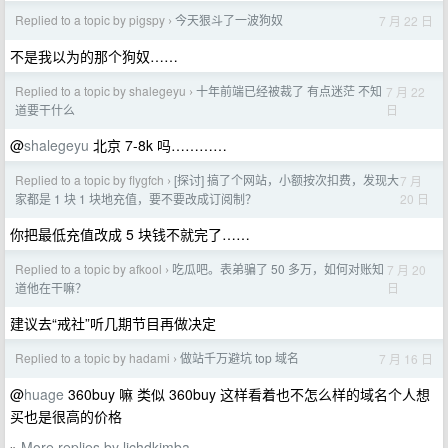
Replied to a topic by pigspy
今天狠斗了一波狗奴
7 月 22 日
›
不是我以为的那个狗奴……
Replied to a topic by shalegeyu
十年前端已经被裁了 有点迷茫 不知
7 月 22
›
日
道要干什么
@
shalegeyu
北京 7-8k 吗…………
Replied to a topic by flygfch
[探讨] 搞了个网站，小额按次扣费，发现大
7 月
›
20 日
家都是 1 块 1 块地充值，要不要改成订阅制？
你把最低充值改成 5 块钱不就完了……
Replied to a topic by afkool
吃瓜吧。表弟骗了 50 多万，如何对账知
7 月 20
›
日
道他在干嘛？
建议去“戒社”听几期节目再做决定
Replied to a topic by hadami
做站千万避坑 top 域名
7 月 16 日
›
@
huage
360buy 嘛 类似 360buy 这样看着也不怎么样的域名个人想
买也是很高的价格
More replies by lichdkimba