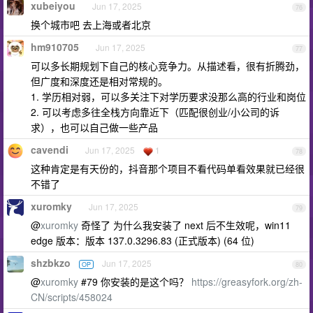
xubeiyou
Jun 17, 2025
76
换个城市吧 去上海或者北京
hm910705
Jun 17, 2025
77
可以多长期规划下自己的核心竞争力。从描述看，很有折腾劲，
但广度和深度还是相对常规的。
1. 学历相对弱，可以多关注下对学历要求没那么高的行业和岗位
2. 可以考虑多往全栈方向靠近下（匹配很创业/小公司的诉
求），也可以自己做一些产品
cavendi
Jun 17, 2025
1
78
这种肯定是有天份的，抖音那个项目不看代码单看效果就已经很
不错了
xuromky
Jun 17, 2025
79
@
xuromky
奇怪了 为什么我安装了 next 后不生效呢，win11
edge 版本：版本 137.0.3296.83 (正式版本) (64 位)
shzbkzo
Jun 17, 2025
OP
80
@
xuromky
#79 你安装的是这个吗？
https://greasyfork.org/zh-
CN/scripts/458024