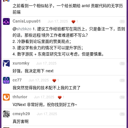
之前看到一个相似帖子，一个给长期给 antd 贡献代码的无学历
前端
CanisLupus01
Jun 17, 2025
1
71
@
shzbkzo
1. 建议工作经验都写在简历上，只是备注一下，否则
的话，那些远程/境外工作者难道都不写么？
2. 冷静看到论坛里面的赞美观点；
3. 建议学有余力的情况下可以提升学历；
4. 数字游民 + 东南亚研究生可以考虑，但是要慎重。
xuromky
Jun 17, 2025
72
好强，我决定用下 next
cc77
Jun 17, 2025
1
73
我突然觉得我的技术配不上我的工资了
thfurior
Jun 17, 2025
1
74
V2Next 非常好用，祝你找到好工作~
cmsyh29
Jun 17, 2025
75
真厉害啊