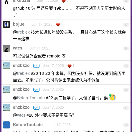
Jun 17, 2025
2
26
github 10K+ 居然只要 19k 。。。 不得不说国内学历太影响人
了
bojue
Jun 17, 2025
1
27
@
treblex
技术长进和年龄没关系，一直甘心处于这个状态就会
一直这样
wtcs
Jun 17, 2025
28
可以试试外企或者 remote 呀
shzbkzo
Jun 17, 2025
1
OP
29
@
treblex
#20 18-20 年未算，因为没交社保，就没写到简历里
面去。如果写了，公司背调出来会被认为不诚信
shzbkzo
Jun 17, 2025
OP
30
@
BeforeTooLate
#22 高二辍学了，太傻了当时，诶
shzbkzo
Jun 17, 2025
OP
31
@
wtcs
#28 外企要求不是更高吗?
BeforeTooLate
Jun 17, 2025
32