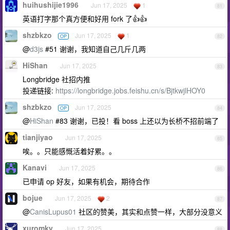
huihushijie1996
Jun 17, 2025
1
81
英语打字那个真方便和好用 fork 了👍👍
shzbkzo
Jun 17, 2025
1
OP
82
@
d3js
#51 谢谢，我知道自己几斤几两
HiShan
Jun 17, 2025
83
Longbridge 社招内推
投递链接:
https://longbridge.jobs.feishu.cn/s/BjtkwjlHOY0
shzbkzo
Jun 17, 2025
OP
84
@
HiShan
#83 谢谢，已投！看 boss 上还以为长桥不招前端了
tianjiyao
Jun 17, 2025
85
唉。。只能感慨活着好累。。
Kanavi
Jun 17, 2025
86
已申请 op 好友，如果有机会，期待合作
bojue
Jun 17, 2025
2
87
@
CanisLupus01
社区的赞美，其实和点赞一样，大部分没意义
xuromky
Jun 17, 2025
88