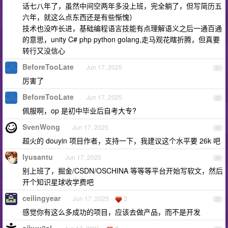
话七八年了，虽然中间空两年多没上班，完全躺了，但写简历五
六年，就这么点东西还是有些惭愧）
技术也没咋长进，基础编程语言技能有点理解语义之后一通百通
的意思，unity C# php python golang,走马观花瞎折腾，但真要
转行又没信心
BeforeTooLate
Jun 17, 2025
21
厉害了
BeforeTooLate
Jun 17, 2025
22
佩服啊，op 是初中毕业后自考大专?
SvenWong
Jun 17, 2025
23
超火的 douyin 项目作者，支持一下，我建议这个水平要 26k 吧
lyusantu
Jun 17, 2025
24
别上班了，掘金/CSDN/OSCHINA 等等等平台开始写软文，然后
开个知识星球收学费吧
ceilingyear
Jun 17, 2025
3
25
感觉你有这么多成功的项目，应该去做产品，而不是开发
sikuu2al