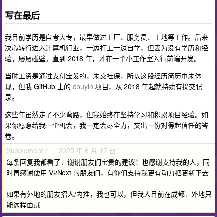
写在最后
我目前学历是自考大专，最早做过工厂、服务员、工地等工作。后来
决心转行进入计算机行业，一边打工一边自学，但因为没有学历和经
验，屡屡碰壁。直到 2018 年，才在一个小工作室入行前端开发。
当时工资是通过支付宝发的，未交社保，所以这段经历简历中未体
现，但我 GitHub 上的
douyin
项目，从 2018 年起就持续有提交记
录。
这些年虽然走了不少弯路，但我始终在坚持学习和积累项目经验。如
果你愿意给我一个机会，我一定会尽全力，交出一份对得起信任的答
卷。
Supplement 1 · 2025 年 6 月 17 日
每条回复我都看了，谢谢朋友们宝贵的建议！也感谢支持我的人，同
时再感谢使用 V2Next 的朋友们，有你们支持我更有动力把更新下去
如果有外地的朋友招人/内推，我也可以，但我人目前在成都，外地只
能远程面试