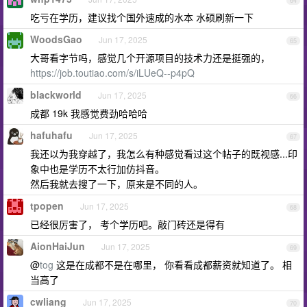
64
吃亏在学历，建议找个国外速成的水本 水硕刷新一下
WoodsGao
Jun 17, 2025
65
大哥看字节吗，感觉几个开源项目的技术力还是挺强的，
https://job.toutiao.com/s/iLUeQ--p4pQ
blackworld
Jun 17, 2025
66
成都 19k 我感觉费劲哈哈哈
hafuhafu
Jun 17, 2025
67
我还以为我穿越了，我怎么有种感觉看过这个帖子的既视感...印
象中也是学历不太行加仿抖音。
然后我就去搜了一下，原来是不同的人。
tpopen
Jun 17, 2025
68
已经很厉害了， 考个学历吧。敲门砖还是得有
AionHaiJun
Jun 17, 2025
69
@
tog
这是在成都不是在哪里， 你看看成都薪资就知道了。 相
当高了
cwliang
Jun 17, 2025
70