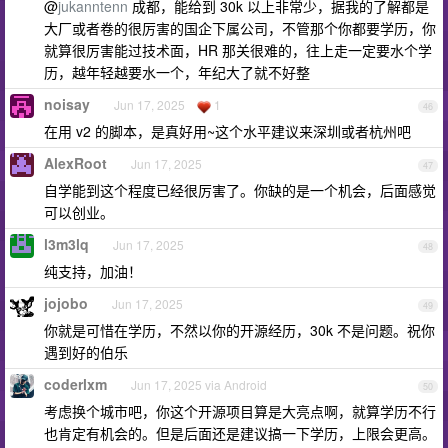
@
jukanntenn
成都，能给到 30k 以上非常少，据我的了解都是
大厂或者卷的很厉害的国企下属公司，不管那个你都要学历，你
就算很厉害能过技术面，HR 那关很难的，往上走一定要水个学
历，越年轻越要水一个，年纪大了就不好整
noisay
Jun 17, 2025
1
46
在用 v2 的脚本，是真好用~这个水平建议来深圳或者杭州吧
AlexRoot
Jun 17, 2025
47
自学能到这个程度已经很厉害了。你缺的是一个机会，后面感觉
可以创业。
l3m3lq
Jun 17, 2025
48
纯支持，加油！
jojobo
Jun 17, 2025
49
你就是可惜在学历，不然以你的开源经历，30k 不是问题。祝你
遇到好的伯乐
coderlxm
Jun 17, 2025 via Android
50
考虑换个城市吧，你这个开源项目算是大亮点啊，就算学历不行
也肯定有机会的。但是后面还是建议搞一下学历，上限会更高。