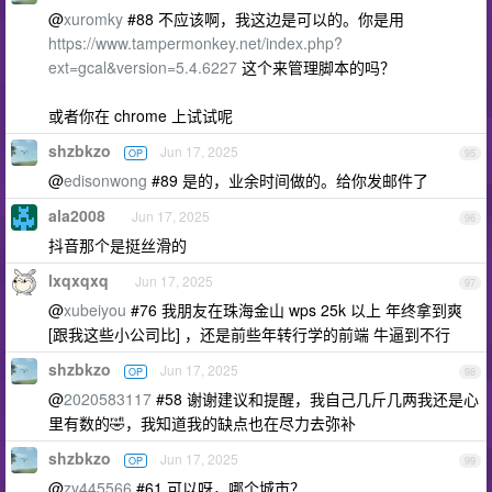
@
xuromky
#88 不应该啊，我这边是可以的。你是用
https://www.tampermonkey.net/index.php?
ext=gcal&version=5.4.6227
这个来管理脚本的吗？
或者你在 chrome 上试试呢
shzbkzo
Jun 17, 2025
OP
95
@
edisonwong
#89 是的，业余时间做的。给你发邮件了
ala2008
Jun 17, 2025
96
抖音那个是挺丝滑的
lxqxqxq
Jun 17, 2025
97
@
xubeiyou
#76 我朋友在珠海金山 wps 25k 以上 年终拿到爽
[跟我这些小公司比] ，还是前些年转行学的前端 牛逼到不行
shzbkzo
Jun 17, 2025
OP
98
@
2020583117
#58 谢谢建议和提醒，我自己几斤几两我还是心
里有数的🤣，我知道我的缺点也在尽力去弥补
shzbkzo
Jun 17, 2025
OP
99
@
zy445566
#61 可以呀，哪个城市？