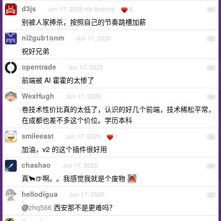
d3js
Jun 17, 2025 via Android
6
51
别被人家捧杀，按照自己的节奏跳槽加薪
ni2gub1onm
Jun 17, 2025
52
祝好兄弟
opentrade
Jun 17, 2025
53
前端被 AI 霍霍的太惨了
WexHugh
Jun 17, 2025
54
卷技术性价比真的太低了，认识的好几个前端，技术稀松平常，
在成都也差不多这个价位。学历本科
smileeast
Jun 17, 2025
1
55
加油，v2 的这个插件很好用
chashao
Jun 17, 2025
56
真🐂🍺啊。。我感觉我就是个废物
hellodigua
Jun 17, 2025
57
@
zhq566
西安那不是更难吗？