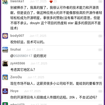
liwenka1
Jun 17, 2025
23
58
别被捧杀了，我真的服了，我很认可作者的技术能力和开源贡
献，但是说白了，做这种应用火的并不能像那些高阶开源作者轻
轻松松成为开源明星，拿很多的赞助(没有看不起的意思，但是
不得不承认，douyin 这个项目的热度和 star 最多的原因并不是
技术)
body007
Jun 17, 2025
59
祝你好运，技术可以的。
linzhai
Jun 17, 2025
60
@
2020583117
说的很对
zy445566
Jun 17, 2025
61
考虑其它地区么？
ZeroDu
Jun 17, 2025
62
现在市场不缺人，这薪资很多小公司给不到，能给到的要看学历
Hoye
Jun 17, 2025
63
你的开源项目有人招做成人传媒的远程。20k ，不去试试吗？
whp1473
Jun 17, 2025