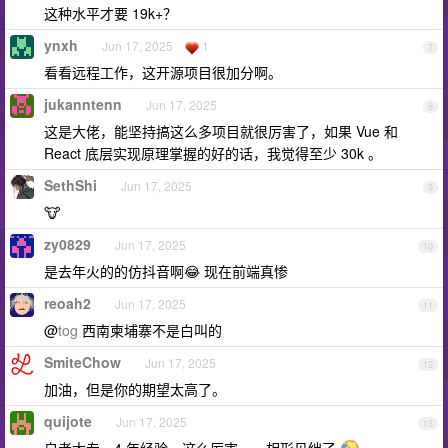
这种水平才要 19k+？
ynxh
Jun 17, 2025
1
7
看看远程工作，这开源项目很加分啊。
jukanntenn
Jun 17, 2025
8
这是大佬，能坚持搞这么多项目就很厉害了，如果 Vue 和
React 底层实现原理掌握的好的话，我觉得至少 30k 。
SethShi
Jun 17, 2025
9
🐮
zy0829
Jun 17, 2025
10
是去年火的的仿抖音啊😂 现在前端真惨
reoah2
Jun 17, 2025
11
@
tog
西南柬埔寨不是白叫的
SmiteChow
Jun 17, 2025
12
加油，但是你的期望太高了。
quijote
Jun 17, 2025
13
自考大专，4 年经验，这么厉害，，相形见绌了