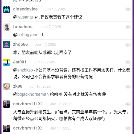
closedevice
Jun 17, 2025
39
@
lyusantu
+1,建议老哥看下这个建议
forschers
Jun 17, 2025
40
@
ceilingyear
+1
zhq566
Jun 17, 2025
41
难，朋友前端从成都出走西安了
Jat001
Jun 17, 2025
42
@
shzbkzo
小公司基本没背调，还有找工作不用太实在，什么都
说，公司也不会告诉求职者自身的经营情况
zk98
Jun 17, 2025
43
@
bojackhorseman
哈哈哈 没有对比就没有伤害😂
cctvbnm111X1
Jun 17, 2025
44
大专直接升到研究生，好看点，东南亚半年搞一个。。光大专，
稍微正经点公司都恼火，哪怕你有个成人双证都行
cctvbnm111X1
Jun 17, 2025
45