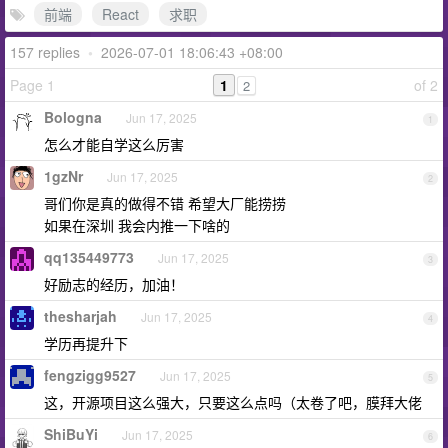
前端
React
求职
157 replies
•
2026-07-01 18:06:43 +08:00
Page 1
1
of 2
2
Bologna
Jun 17, 2025
1
怎么才能自学这么厉害
1gzNr
Jun 17, 2025
2
哥们你是真的做得不错 希望大厂能捞捞
如果在深圳 我会内推一下啥的
qq135449773
Jun 17, 2025
3
好励志的经历，加油！
thesharjah
Jun 17, 2025
4
学历再提升下
fengzigg9527
Jun 17, 2025
5
这，开源项目这么强大，只要这么点吗（太卷了吧，膜拜大佬
ShiBuYi
Jun 17, 2025
6