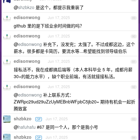
@
shzbkzo
是这个，都提示我重装了
edisonwong
Jun 17, 2025
89
github 里的是下班业余时间做的吗？
edisonwong
Jun 17, 2025
90
@
edisonwong
补充下，没发完；太强了。不过成都这边，这个
薪水，很多都是卡简历，要流水等...希望能找到领导级伯乐
edisonwong
Jun 17, 2025
91
接私活不，我在成都搞后端等（本人本科毕业 5 年，成都月薪
30+的能力水平），缺个职业前端，有活就接接私活。
edisonwong
Jun 17, 2025
92
@
edisonwong
补上联系方式：
ZWRpc29ud29uZzUyMEBnbWFpbC5jb20= 期待有机会一起折
腾致富
shzbkzo
Jun 17, 2025
OP
93
@
hafuhafu
#67 是同一个人，那个是我小号
shzbkzo
Jun 17, 2025
OP
94