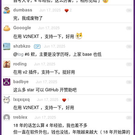
dumbass
Jun 17, 2025
2
14
完，我成废物了
GooogIe
Jun 17, 2025
15
在用 V2NEXT ，支持一下，好用
shzbkzo
Jun 17, 2025
OP
16
@
tog
#6 欸，主要是没学历呀，上家 base 也低
roding
Jun 17, 2025
17
在用 v2 插件，支持一下。挺好用
badbye
Jun 17, 2025
18
这么多 star 可以 GitHub 开赞助吧
lxqxqxq
Jun 17, 2025
1
19
在用 V2NEXT ，支持一下，好用
treblex
Jun 17, 2025
20
18 年的话怎么算 4 年经验，我也差不多
但一直在软件外包，钱也没钱，年限越来越大（ 18 年开始算的