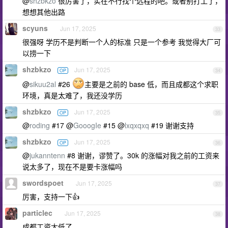
@
shzbkzo
很厉害了，实在不行找个远程的吧。或者别打工了，
想想其他出路
scyuns
Jun 17, 2025
33
很强呀 学历不是判断一个人的标准 只是一个参考 我觉得大厂可
以捞一下
shzbkzo
Jun 17, 2025
OP
34
@
sikuu2al
#26
主要是之前的 base 低，而且成都这个求职
环境，真是太难了，我还没学历
shzbkzo
Jun 17, 2025
OP
35
@
roding
#17 @
GooogIe
#15 @
lxqxqxq
#19 谢谢支持
shzbkzo
Jun 17, 2025
OP
36
@
jukanntenn
#8 谢谢，谬赞了。30k 的涨幅对我之前的工资来
说太多了，现在不是要卡涨幅吗
swordspoet
Jun 17, 2025
37
厉害，支持一下👍
particlec
Jun 17, 2025
38
成都工资太低了