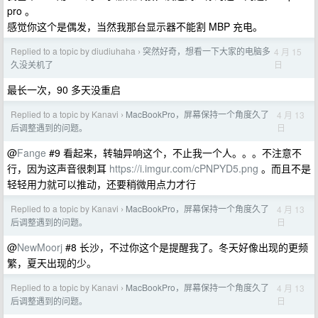
pro 。
感觉你这个是偶发，当然我那台显示器不能割 MBP 充电。
Replied to a topic by diudiuhaha
突然好奇，想看一下大家的电脑多
4 月 15
›
日
久没关机了
最长一次，90 多天没重启
Replied to a topic by Kanavi
MacBookPro，屏幕保持一个角度久了
4 月 13
›
日
后调整遇到的问题。
@
Fange
#9 看起来，转轴异响这个，不止我一个人。。。不注意不
行，因为这声音很刺耳
https://i.imgur.com/cPNPYD5.png
。而且不是
轻轻用力就可以推动，还要稍微用点力才行
Replied to a topic by Kanavi
MacBookPro，屏幕保持一个角度久了
4 月 13
›
日
后调整遇到的问题。
@
NewMoorj
#8 长沙，不过你这个是提醒我了。冬天好像出现的更频
繁，夏天出现的少。
Replied to a topic by Kanavi
MacBookPro，屏幕保持一个角度久了
4 月 13
›
日
后调整遇到的问题。